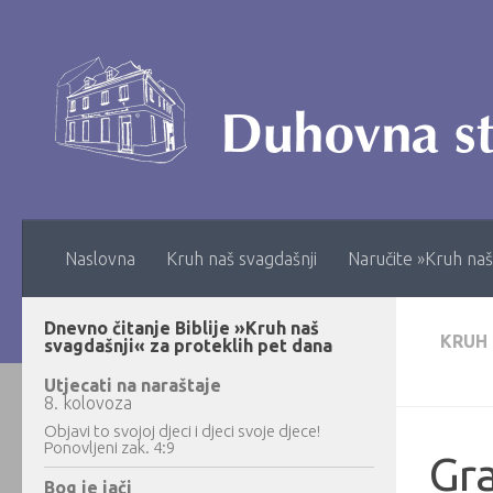
Skip to content
Naslovna
Kruh naš svagdašnji
Naručite »Kruh naš
Dnevno čitanje Biblije »Kruh naš
KRUH
svagdašnji« za proteklih pet dana
Utjecati na naraštaje
8. kolovoza
Objavi to svojoj djeci i djeci svoje djece!
Ponovljeni zak. 4:9
Gr
Bog je jači