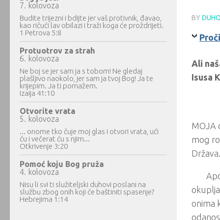
7. kolovoza
Budite trijezni i bdijte jer vaš protivnik, đavao,
BY
DUHO
kao ričući lav obilazi i traži koga će proždrijeti.
1 Petrova 5:8
Proči
Protuotrov za strah
6. kolovoza
Ali na
Ne boj se jer sam ja s tobom! Ne gledaj
Isusa K
plašljivo naokolo, jer sam ja tvoj Bog! Ja te
krijepim. Ja ti pomažem.
Izaija 41:10
Otvorite vrata
5. kolovoza
MOJA d
... onome tko čuje moj glas i otvori vrata, ući
ću i večerat ću s njim...
mog rođ
Otkrivenje 3:20
Država.
Pomoć koju Bog pruža
4. kolovoza
Apo
Nisu li svi ti služiteljski duhovi poslani na
okuplja
službu zbog onih koji će baštiniti spasenje?
Hebrejima 1:14
onima k
odanost