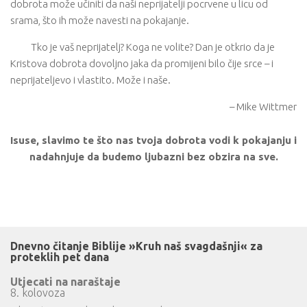
dobrota može učiniti da naši neprijatelji pocrvene u licu od
srama, što ih može navesti na pokajanje.
Tko je vaš neprijatelj? Koga ne volite? Dan je otkrio da je
Kristova dobrota dovoljno jaka da promijeni bilo čije srce – i
neprijateljevo i vlastito. Može i naše.
– Mike Wittmer
Isuse, slavimo te što nas tvoja dobrota vodi k pokajanju i
nadahnjuje da budemo ljubazni bez obzira na sve.
Dnevno čitanje Biblije »Kruh naš svagdašnji« za
proteklih pet dana
Utjecati na naraštaje
8. kolovoza