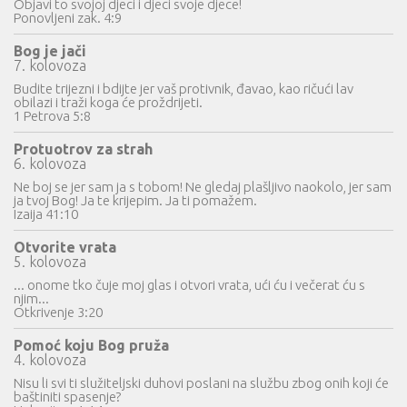
Objavi to svojoj djeci i djeci svoje djece!
Ponovljeni zak. 4:9
Bog je jači
7. kolovoza
Budite trijezni i bdijte jer vaš protivnik, đavao, kao ričući lav
obilazi i traži koga će proždrijeti.
1 Petrova 5:8
Protuotrov za strah
6. kolovoza
Ne boj se jer sam ja s tobom! Ne gledaj plašljivo naokolo, jer sam
ja tvoj Bog! Ja te krijepim. Ja ti pomažem.
Izaija 41:10
Otvorite vrata
5. kolovoza
... onome tko čuje moj glas i otvori vrata, ući ću i večerat ću s
njim...
Otkrivenje 3:20
Pomoć koju Bog pruža
4. kolovoza
Nisu li svi ti služiteljski duhovi poslani na službu zbog onih koji će
baštiniti spasenje?