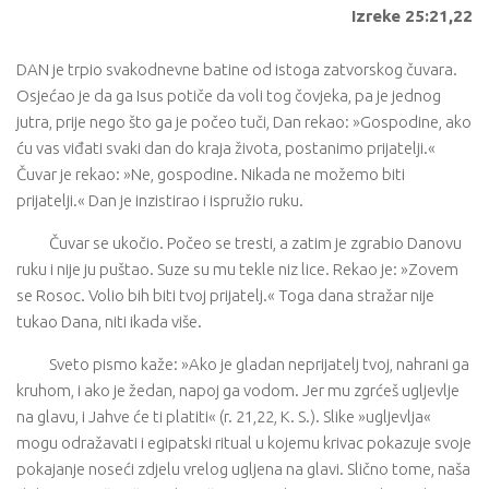
Izreke 25:21,22
DAN je trpio svakodnevne batine od istoga zatvorskog čuvara.
Osjećao je da ga Isus potiče da voli tog čovjeka, pa je jednog
jutra, prije nego što ga je počeo tuči, Dan rekao: »Gospodine, ako
ću vas viđati svaki dan do kraja života, postanimo prijatelji.«
Čuvar je rekao: »Ne, gospodine. Nikada ne možemo biti
prijatelji.« Dan je inzistirao i ispružio ruku.
Čuvar se ukočio. Počeo se tresti, a zatim je zgrabio Danovu
ruku i nije ju puštao. Suze su mu tekle niz lice. Rekao je: »Zovem
se Rosoc. Volio bih biti tvoj prijatelj.« Toga dana stražar nije
tukao Dana, niti ikada više.
Sveto pismo kaže: »Ako je gladan neprijatelj tvoj, nahrani ga
kruhom, i ako je žedan, napoj ga vodom. Jer mu zgrćeš ugljevlje
na glavu, i Jahve će ti platiti« (r. 21,22, K. S.). Slike »ugljevlja«
mogu odražavati i egipatski ritual u kojemu krivac pokazuje svoje
pokajanje noseći zdjelu vrelog ugljena na glavi. Slično tome, naša