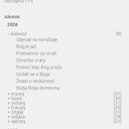
Hebrejima 1:14
ARHIVA
2026
–
kolovoz
(8)
Utjecati na naraštaje
Bog je jači
Protuotrov za strah
Otvorite vrata
Pomoć koju Bog pruža
Uzdati se u Boga
Živjeti u nedužnosti
Božja Bolja domovina
+
srpanj
(31)
+
lipanj
(30)
+
svibanj
(31)
+
travanj
(30)
+
ožujak
(31)
+
veljača
(28)
+
siječanj
(31)