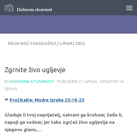
Skip to content
KRUH NAŠ SVAGDAŠNJI
/
LIPANJ 2023
Zgrnite živo ugljevje
BY
DUHOVNA STVARNOST
· PUBLISHED
27. LIPNJA
· UPDATED
14.
LIPNJA
Pročitajte: Mudre izreke 25:18-23
Gladuje li tvoj neprijatelj, nahrani ga kruhom; žeđa li,
napoji ga vodom; jer tako zgrćeš živo ugljevlje na
njegovu glavu,…