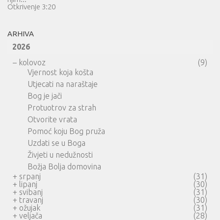
Otkrivenje 3:20
ARHIVA
2026
–
kolovoz
(9)
Vjernost koja košta
Utjecati na naraštaje
Bog je jači
Protuotrov za strah
Otvorite vrata
Pomoć koju Bog pruža
Uzdati se u Boga
Živjeti u nedužnosti
Božja Bolja domovina
+
srpanj
(31)
+
lipanj
(30)
+
svibanj
(31)
+
travanj
(30)
+
ožujak
(31)
+
veljača
(28)