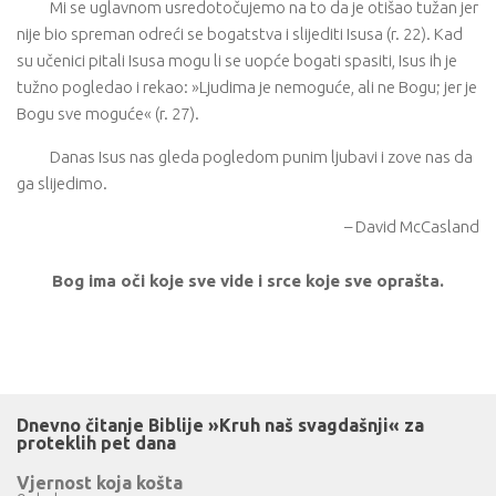
Mi se uglavnom usredotočujemo na to da je otišao tužan jer
nije bio spreman odreći se bogatstva i slijediti Isusa (r. 22). Kad
su učenici pitali Isusa mogu li se uopće bogati spasiti, Isus ih je
tužno pogledao i rekao: »Ljudima je nemoguće, ali ne Bogu; jer je
Bogu sve moguće« (r. 27).
Danas Isus nas gleda pogledom punim ljubavi i zove nas da
ga slijedimo.
– David McCasland
Bog ima oči koje sve vide i srce koje sve oprašta.
Dnevno čitanje Biblije »Kruh naš svagdašnji« za
proteklih pet dana
Vjernost koja košta