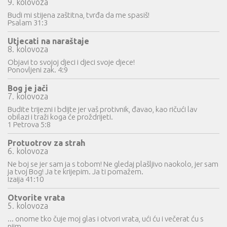
9. kolovoza
Budi mi stijena zaštitna, tvrđa da me spasiš!
Psalam 31:3
Utjecati na naraštaje
8. kolovoza
Objavi to svojoj djeci i djeci svoje djece!
Ponovljeni zak. 4:9
Bog je jači
7. kolovoza
Budite trijezni i bdijte jer vaš protivnik, đavao, kao ričući lav
obilazi i traži koga će proždrijeti.
1 Petrova 5:8
Protuotrov za strah
6. kolovoza
Ne boj se jer sam ja s tobom! Ne gledaj plašljivo naokolo, jer sam
ja tvoj Bog! Ja te krijepim. Ja ti pomažem.
Izaija 41:10
Otvorite vrata
5. kolovoza
... onome tko čuje moj glas i otvori vrata, ući ću i večerat ću s
njim...