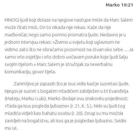
Marko 10:21
MNOGI ljudi koji dolaze na njegove nastupe misle da Marc Salem
može čitati misli. On to nikada nije rekao. Kaže da nije
mađioničar, nego samo pomno promatra ljude. Nedavno je u
jednom intervjuu rekao: »Živimo u svijetu koji uglavnom ne
vidimo zato što ne obraćamo pozornost na stvari oko sebe… Ja
samo vrlo osjetljiv i vrlo dobro uočavam poruke koje ljudi šalju
svojim tijelom.« Marc Salem je stručnjak za neverbalnu
komunikaciju, govor tijela.
Zanimljivo je zapaziti što je Isus vidio kad je susretao ljude.
Njegov je susret s bogatim mladićem zabilježen u tri Evanđelja
(Mateju, Marku i Luki). Marko dodaje ovu znakovitu pojedinost:
»Tada ga Isus pogleda ljubazno« (r. 21, K. S.). Neki su ljudi tog
mladića vidjeli kao bahatu osobu (r. 20). Drugi su mu možda
zavidjeli na bogatstvu, ali Isus ga je pogledao ljubazno. Svidio
mu se.