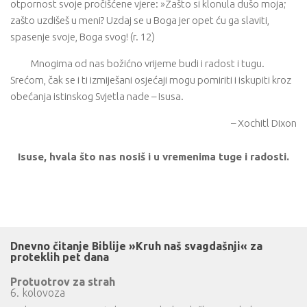
otpornost svoje pročišćene vjere: »Zašto si klonula dušo moja;
zašto uzdišeš u meni? Uzdaj se u Boga jer opet ću ga slaviti,
spasenje svoje, Boga svog! (r. 12)
Mnogima od nas božićno vrijeme budi i radost i tugu.
Srećom, čak se i ti izmiješani osjećaji mogu pomiriti i iskupiti kroz
obećanja istinskog Svjetla nade – Isusa.
– Xochitl Dixon
Isuse, hvala što nas nosiš i u vremenima tuge i radosti.
Dnevno čitanje Biblije »Kruh naš svagdašnji« za
proteklih pet dana
Protuotrov za strah
6. kolovoza