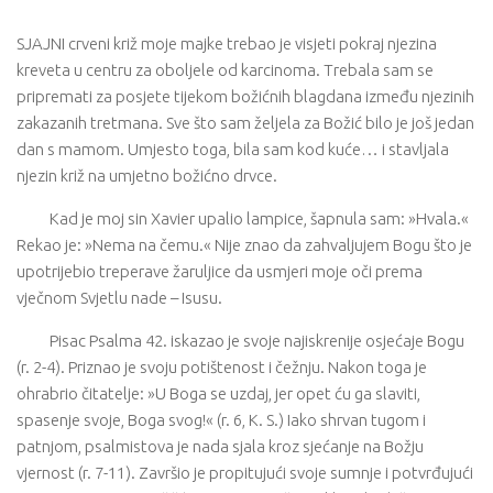
SJAJNI crveni križ moje majke trebao je visjeti pokraj njezina
kreveta u centru za oboljele od karcinoma. Trebala sam se
pripremati za posjete tijekom božićnih blagdana između njezinih
zakazanih tretmana. Sve što sam željela za Božić bilo je još jedan
dan s mamom. Umjesto toga, bila sam kod kuće… i stavljala
njezin križ na umjetno božićno drvce.
Kad je moj sin Xavier upalio lampice, šapnula sam: »Hvala.«
Rekao je: »Nema na čemu.« Nije znao da zahvaljujem Bogu što je
upotrijebio treperave žaruljice da usmjeri moje oči prema
vječnom Svjetlu nade – Isusu.
Pisac Psalma 42. iskazao je svoje najiskrenije osjećaje Bogu
(r. 2-4). Priznao je svoju potištenost i čežnju. Nakon toga je
ohrabrio čitatelje: »U Boga se uzdaj, jer opet ću ga slaviti,
spasenje svoje, Boga svog!« (r. 6, K. S.) Iako shrvan tugom i
patnjom, psalmistova je nada sjala kroz sjećanje na Božju
vjernost (r. 7-11). Završio je propitujući svoje sumnje i potvrđujući