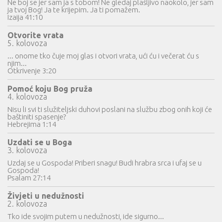
Ne boj se jer sam ja s tobom! Ne gledaj plašljivo naokolo, jer sam
ja tvoj Bog! Ja te krijepim. Ja ti pomažem.
Izaija 41:10
Otvorite vrata
5. kolovoza
... onome tko čuje moj glas i otvori vrata, ući ću i večerat ću s
njim...
Otkrivenje 3:20
Pomoć koju Bog pruža
4. kolovoza
Nisu li svi ti služiteljski duhovi poslani na službu zbog onih koji će
baštiniti spasenje?
Hebrejima 1:14
Uzdati se u Boga
3. kolovoza
Uzdaj se u Gospoda! Priberi snagu! Budi hrabra srca i ufaj se u
Gospoda!
Psalam 27:14
Živjeti u nedužnosti
2. kolovoza
Tko ide svojim putem u nedužnosti, ide sigurno...