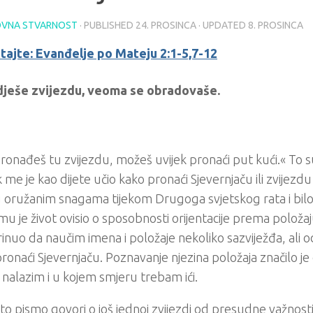
VNA STVARNOST
· PUBLISHED
24. PROSINCA
· UPDATED
8. PROSINCA
itajte: Evanđelje po Mateju 2:1-5,7-12
dješe zvijezdu, veoma se obradovaše.
onađeš tu zvijezdu, možeš uvijek pronaći put kući.« To su
 me je kao dijete učio kako pronaći Sjevernjaču ili zvijezdu
u oružanim snagama tijekom Drugoga svjetskog rata i bilo
mu je život ovisio o sposobnosti orijentacije prema položaj
inuo da naučim imena i položaje nekoliko sazviježđa, ali o
 pronaći Sjevernjaču. Poznavanje njezina položaja značilo j
 nalazim i u kojem smjeru trebam ići.
to pismo govori o još jednoj zvijezdi od presudne važnost