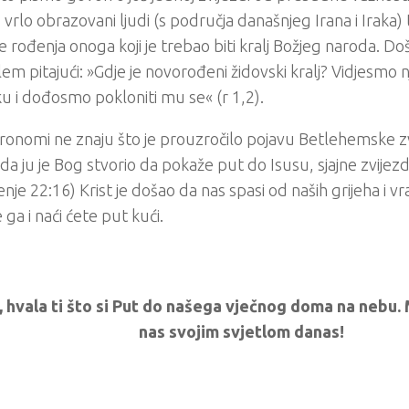
, vrlo obrazovani ljudi (s područja današnjeg Irana i Iraka) 
 rođenja onoga koji je trebao biti kralj Božjeg naroda. Doš
em pitajući: »Gdje je novorođeni židovski kralj? Vidjesmo 
ku i dođosmo pokloniti mu se« (r 1,2).
ronomi ne znaju što je prouzročilo pojavu Betlehemske zvij
 da ju je Bog stvorio da pokaže put do Isusu, sjajne zvijez
enje 22:16) Krist je došao da nas spasi od naših grijeha i vr
e ga i naći ćete put kući.
, hvala ti što si Put do našega vječnog doma na nebu.
nas svojim svjetlom danas!