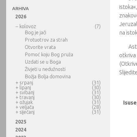
istoka«
ARHIVA
znakove
2026
Jeruzal
–
kolovoz
(7)
na isto
Bog je jači
Protuotrov za strah
Ast
Otvorite vrata
Pomoć koju Bog pruža
otkriva
Uzdati se u Boga
(Otkriv
Živjeti u nedužnosti
Slijedit
Božja Bolja domovina
+
srpanj
(31)
+
lipanj
(30)
+
svibanj
(31)
+
travanj
(30)
+
ožujak
(31)
Isuse
+
veljača
(28)
+
siječanj
(31)
2025
2024