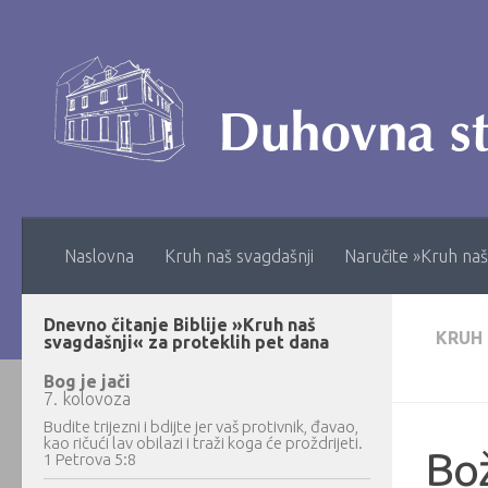
Skip to content
Naslovna
Kruh naš svagdašnji
Naručite »Kruh naš
Dnevno čitanje Biblije »Kruh naš
KRUH
svagdašnji« za proteklih pet dana
Bog je jači
7. kolovoza
Budite trijezni i bdijte jer vaš protivnik, đavao,
kao ričući lav obilazi i traži koga će proždrijeti.
Bož
1 Petrova 5:8