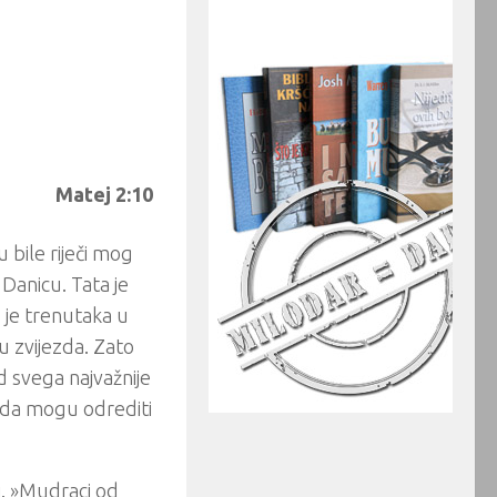
Matej 2:10
 bile riječi mog
 Danicu. Tata je
 je trenutaka u
u zvijezda. Zato
d svega najvažnije
e da mogu odrediti
i. »Mudraci od