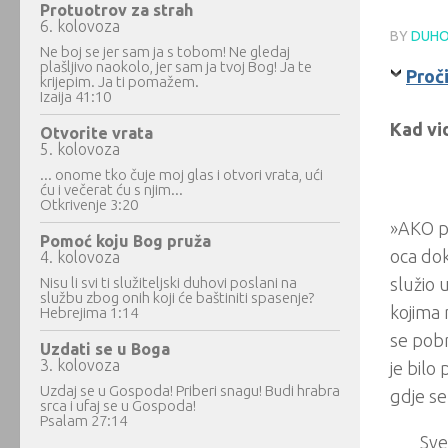
Protuotrov za strah
6. kolovoza
BY
DUHO
Ne boj se jer sam ja s tobom! Ne gledaj
plašljivo naokolo, jer sam ja tvoj Bog! Ja te
Proč
krijepim. Ja ti pomažem.
Izaija 41:10
Kad vi
Otvorite vrata
5. kolovoza
... onome tko čuje moj glas i otvori vrata, ući
ću i večerat ću s njim...
Otkrivenje 3:20
»AKO pr
Pomoć koju Bog pruža
oca dok
4. kolovoza
Nisu li svi ti služiteljski duhovi poslani na
služio 
službu zbog onih koji će baštiniti spasenje?
kojima 
Hebrejima 1:14
se pobr
Uzdati se u Boga
3. kolovoza
je bilo
Uzdaj se u Gospoda! Priberi snagu! Budi hrabra
gdje se
srca i ufaj se u Gospoda!
Psalam 27:14
Sve