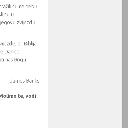
tražili su na nebu
li su u
njegovu zvijezdu
ezde, ali Biblija
de Danice!
ati nas Bogu.
– James Banks
 Molimo te, vodi