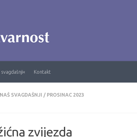
 svagdašnji«
Kontakt
 NAŠ SVAGDAŠNJI
/
PROSINAC 2023
ićna zvijezda