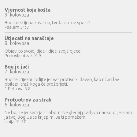
Vjernost koja košta
9. kolovoza
Budi mi stijena zaštitna, tvrđa da me spasiš!
Psalam 31:3
Utjecati na naraštaje
8. kolovoza
Objavi to svojoj djeci i djeci svoje djece!
Ponovljeni zak. 4:9
Bog je jači
7. kolovoza
Budite trijezni i bdijte jer vaš protivnik, đavao, kao ričući lav
obilazi i traži koga će proždrijeti.
1 Petrova 5:8
Protuotrov za strah
6. kolovoza
Ne boj se jer sam ja s tobom! Ne gledaj plašljivo naokolo, jer sam
ja tvoj Bog! Ja te krijepim. Ja ti pomažem.
Izaija 41:10