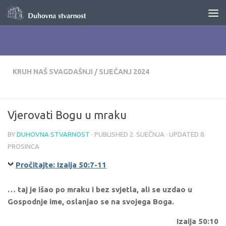
Skip to content
KRUH NAŠ SVAGDAŠNJI
/
SIJEČANJ 2024
Vjerovati Bogu u mraku
BY
DUHOVNA STVARNOST
· PUBLISHED
2. SIJEČNJA
· UPDATED
8.
PROSINCA
Pročitajte: Izaija 50:7-11
… taj je išao po mraku i bez svjetla, ali se uzdao u
Gospodnje ime, oslanjao se na svojega Boga.
Izaija 50:10