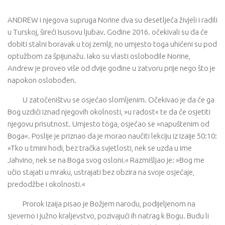
ANDREW i njegova supruga Norine dva su desetljeća živjeli i radili
u Turskoj, šireći Isusovu ljubav. Godine 2016. očekivali su da će
dobiti stalni boravak u toj zemlji, no umjesto toga uhićeni su pod
optužbom za špijunažu. Iako su vlasti oslobodile Norine,
Andrew je proveo više od dvije godine u zatvoru prije nego što je
napokon oslobođen.
U zatočeništvu se osjećao slomljenim. Očekivao je da će ga
Bog uzdići iznad njegovih okolnosti, »u radost« te da će osjetiti
njegovu prisutnost. Umjesto toga, osjećao se »napuštenim od
Boga«. Poslije je priznao da je morao naučiti lekciju iz Izaije 50:10:
»Tko u tmini hodi, bez tračka svjetlosti, nek se uzda u ime
Jahvino, nek se na Boga svog osloni.« Razmišljao je: »Bog me
učio stajati u mraku, ustrajati bez obzira na svoje osjećaje,
predodžbe i okolnosti.«
Prorok Izaija pisao je Božjem narodu, podijeljenom na
sjeverno i južno kraljevstvo, pozivajući ih natrag k Bogu. Budu li