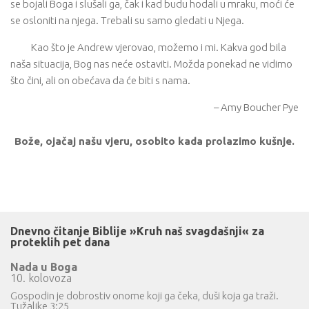
se bojali Boga i slušali ga, čak i kad budu hodali u mraku, moći će
se osloniti na njega. Trebali su samo gledati u Njega.
Kao što je Andrew vjerovao, možemo i mi. Kakva god bila
naša situacija, Bog nas neće ostaviti. Možda ponekad ne vidimo
što čini, ali on obećava da će biti s nama.
– Amy Boucher Pye
Bože, ojačaj našu vjeru, osobito kada prolazimo kušnje.
Dnevno čitanje Biblije »Kruh naš svagdašnji« za
proteklih pet dana
Nada u Boga
10. kolovoza
Gospodin je dobrostiv onome koji ga čeka, duši koja ga traži.
Tužaljke 3:25