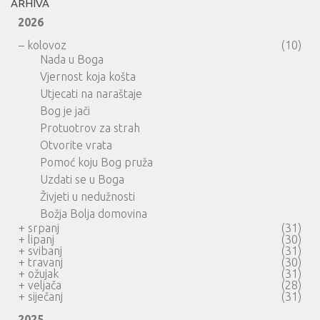
ARHIVA
2026
–
kolovoz
(10)
Nada u Boga
Vjernost koja košta
Utjecati na naraštaje
Bog je jači
Protuotrov za strah
Otvorite vrata
Pomoć koju Bog pruža
Uzdati se u Boga
Živjeti u nedužnosti
Božja Bolja domovina
+
srpanj
(31)
+
lipanj
(30)
+
svibanj
(31)
+
travanj
(30)
+
ožujak
(31)
+
veljača
(28)
+
siječanj
(31)
2025