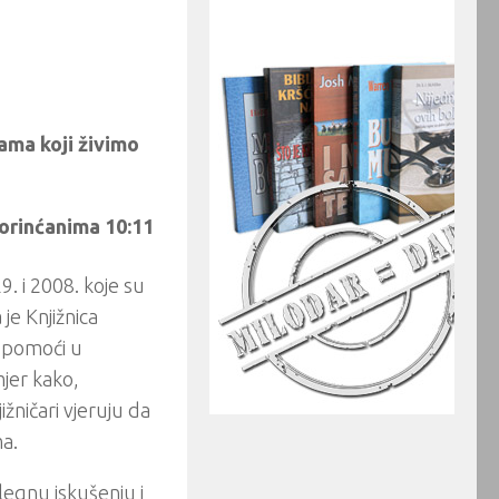
ama koji živimo
orinćanima 10:11
. i 2008. koje su
je Knjižnica
u pomoći u
jer kako,
ižničari vjeruju da
a.
legnu iskušenju i