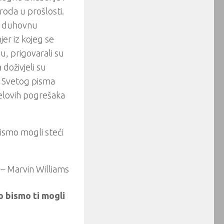
oda u prošlosti.
ju duhovnu
er iz kojeg se
u, prigovarali su
 doživjeli su
iz Svetog pisma
aelovih pogrešaka
ismo mogli steći
– Marvin Williams
 bismo ti mogli