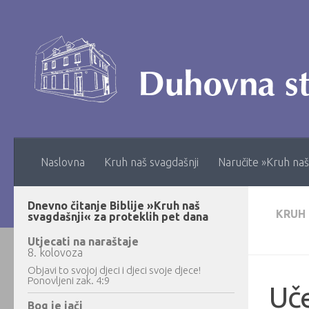
Skip to content
Naslovna
Kruh naš svagdašnji
Naručite »Kruh naš
Dnevno čitanje Biblije »Kruh naš
KRUH
svagdašnji« za proteklih pet dana
Utjecati na naraštaje
8. kolovoza
Objavi to svojoj djeci i djeci svoje djece!
Ponovljeni zak. 4:9
Uč
Bog je jači