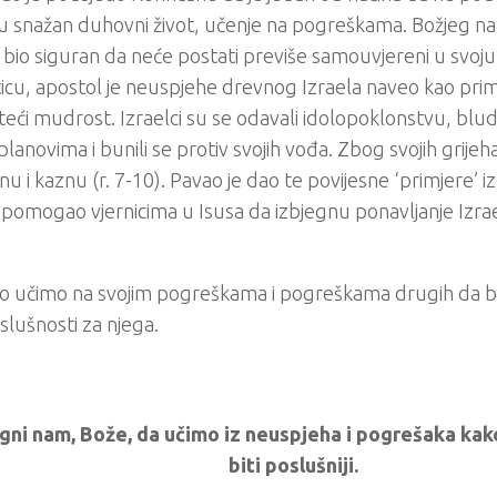
u snažan duhovni život, učenje na pogreškama. Božjeg nar
 bio siguran da neće postati previše samouvjereni u svo
icu, apostol je neuspjehe drevnog Izraela naveo kao primj
eći mudrost. Izraelci su se odavali idolopoklonstvu, blud
planovima i bunili se protiv svojih vođa. Zbog svojih grijeha
 i kaznu (r. 7-10). Pavao je dao te povijesne ‘primjere’ 
 pomogao vjernicima u Isusa da izbjegnu ponavljanje Izr
o učimo na svojim pogreškama i pogreškama drugih da b
slušnosti za njega.
ni nam, Bože, da učimo iz neuspjeha i pogrešaka kako
biti poslušniji.