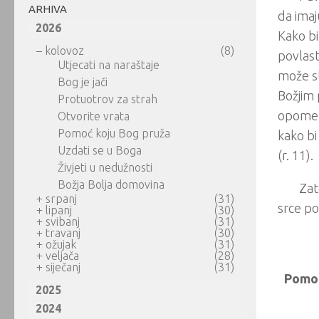
ARHIVA
da imaj
2026
Kako bi
–
kolovoz
(8)
povlast
Utjecati na naraštaje
može st
Bog je jači
Božjim 
Protuotrov za strah
opomenu
Otvorite vrata
Pomoć koju Bog pruža
kako bi
Uzdati se u Boga
(r. 11).
Živjeti u nedužnosti
Božja Bolja domovina
Zat
+
srpanj
(31)
srce po
+
lipanj
(30)
+
svibanj
(31)
+
travanj
(30)
+
ožujak
(31)
+
veljača
(28)
+
siječanj
(31)
Pomog
2025
2024