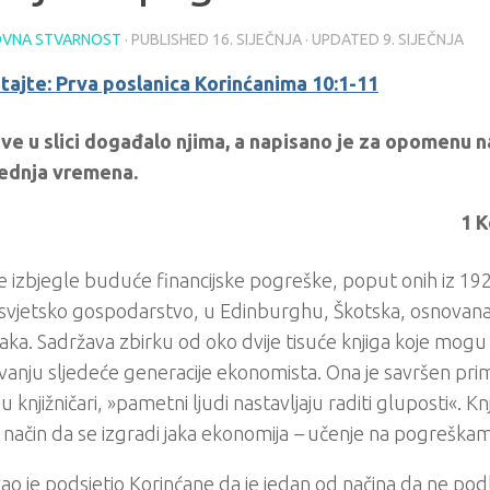
VNA STVARNOST
· PUBLISHED
16. SIJEČNJA
· UPDATED
9. SIJEČNJA
itajte: Prva poslanica Korinćanima 10:1-11
sve u slici događalo njima, a napisano je za opomenu n
jednja vremena.
1 K
e izbjegle buduće financijske pogreške, poput onih iz 1929
 svjetsko gospodarstvo, u Edinburghu, Škotska, osnovana 
ka. Sadržava zbirku od oko dvije tisuće knjiga koje mog
anju sljedeće generacije ekonomista. Ona je savršen prim
 knjižničari, »pametni ljudi nastavljaju raditi gluposti«. Knj
ni način da se izgradi jaka ekonomija
–
učenje na pogreškam
ao je podsjetio Korinćane da je jedan od načina da ne pod