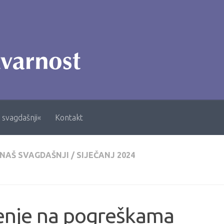
 svagdašnji«
Kontakt
 NAŠ SVAGDAŠNJI
/
SIJEČANJ 2024
enje na pogreškama