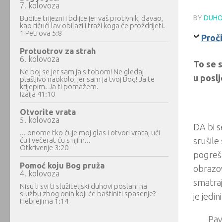
7. kolovoza
Budite trijezni i bdijte jer vaš protivnik, đavao,
BY
DUHO
kao ričući lav obilazi i traži koga će proždrijeti.
1 Petrova 5:8
Proč
Protuotrov za strah
6. kolovoza
To se 
Ne boj se jer sam ja s tobom! Ne gledaj
u posl
plašljivo naokolo, jer sam ja tvoj Bog! Ja te
krijepim. Ja ti pomažem.
Izaija 41:10
Otvorite vrata
5. kolovoza
DA bi s
... onome tko čuje moj glas i otvori vrata, ući
ću i večerat ću s njim...
srušile
Otkrivenje 3:20
pogreša
Pomoć koju Bog pruža
obrazov
4. kolovoza
smatraju
Nisu li svi ti služiteljski duhovi poslani na
službu zbog onih koji će baštiniti spasenje?
je jedi
Hebrejima 1:14
Pav