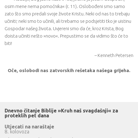
osim mene nema pomoćnika« (r. 11). Oslobođeni smo samo
zato što smo predali svoje živote Kristu. Neki od nas to trebaju
učiniti; neki smo to učinili, ali trebamo se podsjetiti tko je uistinu
Gospodar našeg života. Uvjereni smo da će, kroz Krista, Bog
doista učiniti nešto »novo«. Prepustimo se da vidimo što će to
biti!
– Kenneth Petersen
Oče, oslobodi nas zatvorskih rešetaka našega grijeha.
Dnevno čitanje Biblije »Kruh naš svagdašnji« za
proteklih pet dana
Utjecati na naraštaje
8. kolovoza