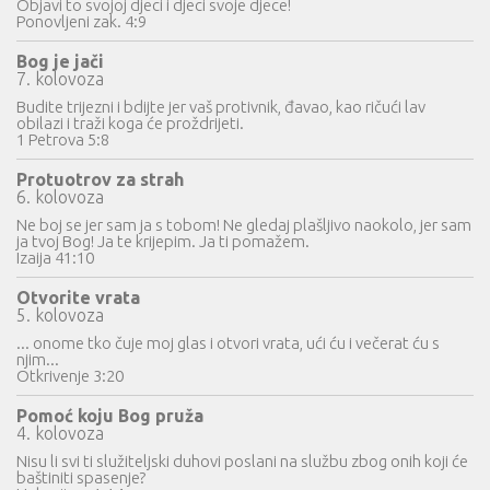
Objavi to svojoj djeci i djeci svoje djece!
Ponovljeni zak. 4:9
Bog je jači
7. kolovoza
Budite trijezni i bdijte jer vaš protivnik, đavao, kao ričući lav
obilazi i traži koga će proždrijeti.
1 Petrova 5:8
Protuotrov za strah
6. kolovoza
Ne boj se jer sam ja s tobom! Ne gledaj plašljivo naokolo, jer sam
ja tvoj Bog! Ja te krijepim. Ja ti pomažem.
Izaija 41:10
Otvorite vrata
5. kolovoza
... onome tko čuje moj glas i otvori vrata, ući ću i večerat ću s
njim...
Otkrivenje 3:20
Pomoć koju Bog pruža
4. kolovoza
Nisu li svi ti služiteljski duhovi poslani na službu zbog onih koji će
baštiniti spasenje?