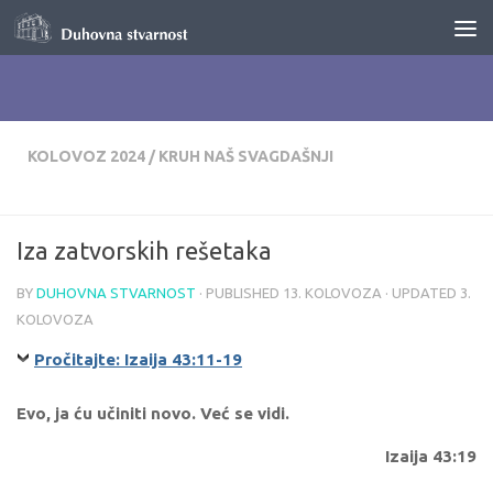
Skip to content
KOLOVOZ 2024
/
KRUH NAŠ SVAGDAŠNJI
Iza zatvorskih rešetaka
BY
DUHOVNA STVARNOST
· PUBLISHED
13. KOLOVOZA
· UPDATED
3.
KOLOVOZA
Pročitajte: Izaija 43:11-19
Evo, ja ću učiniti novo. Već se vidi.
Izaija 43:19