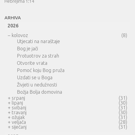
Hebrejima 1:14
ARHIVA
2026
–
kolovoz
(8)
Utjecati na naraštaje
Bog je jači
Protuotrov za strah
Otvorite vrata
Pomoć koju Bog pruža
Uzdati se u Boga
Živjeti u nedužnosti
Božja Bolja domovina
+
srpanj
(31)
+
lipanj
(30)
+
svibanj
(31)
+
travanj
(30)
+
ožujak
(31)
+
veljača
(28)
+
siječanj
(31)