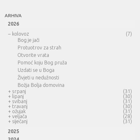
ARHIVA
2026
–
kolovoz
(7)
Bog je jači
Protuotrov za strah
Otvorite vrata
Pomoć koju Bog pruža
Uzdati se u Boga
Živjeti u nedužnosti
Božja Bolja domovina
+
srpanj
(31)
+
lipanj
(30)
+
svibanj
(31)
+
travanj
(30)
+
ožujak
(31)
+
veljača
(28)
+
siječanj
(31)
2025
2024