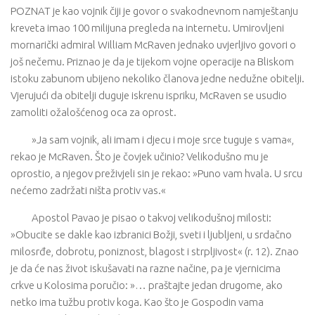
POZNAT je kao vojnik čiji je govor o svakodnevnom namještanju
kreveta imao 100 milijuna pregleda na internetu. Umirovljeni
mornarički admiral William McRaven jednako uvjerljivo govori o
još nečemu. Priznao je da je tijekom vojne operacije na Bliskom
istoku zabunom ubijeno nekoliko članova jedne nedužne obitelji.
Vjerujući da obitelji duguje iskrenu ispriku, McRaven se usudio
zamoliti ožalošćenog oca za oprost.
»Ja sam vojnik, ali imam i djecu i moje srce tuguje s vama«,
rekao je McRaven. Što je čovjek učinio? Velikodušno mu je
oprostio, a njegov preživjeli sin je rekao: »Puno vam hvala. U srcu
nećemo zadržati ništa protiv vas.«
Apostol Pavao je pisao o takvoj velikodušnoj milosti:
»Obucite se dakle kao izbranici Božji, sveti i ljubljeni, u srdačno
milosrđe, dobrotu, poniznost, blagost i strpljivost« (r. 12). Znao
je da će nas život iskušavati na razne načine, pa je vjernicima
crkve u Kolosima poručio: »… praštajte jedan drugome, ako
netko ima tužbu protiv koga. Kao što je Gospodin vama