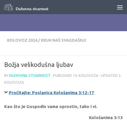
Skip to content
KOLOVOZ 2024
/
KRUH NAŠ SVAGDAŠNJI
Božja velikodušna ljubav
BY
DUHOVNA STVARNOST
· PUBLISHED
14. KOLOVOZA
· UPDATED
3.
KOLOVOZA
Pročitajte: Poslanica Kološanima 3:12-17
Kao što je Gospodin vama oprostio, tako i vi.
Kološanima 3:13