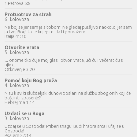
1 Petrova 5:8
Protuotrov za strah
6. kolovoza
Ne boj se jer sam ja s tobom! Ne gledaj plašljivo naokolo, jer sam
ja tvoj Bog! Ja te krijepim. Ja ti pomažem.
Izaija 41:10
Otvorite vrata
5. kolovoza
... onome tko čuje moj glas i otvori vrata, ući ću i večerat ću s
njim...
Otkrivenje 3:20
Pomoć koju Bog pruža
4. kolovoza
Nisu li svi ti služiteljski duhovi poslani na službu zbog onih koji će
baštiniti spasenje?
Hebrejima 1:14
Uzdati se u Boga
3. kolovoza
Uzdaj se u Gospoda! Priberi snagu! Budi hrabra srca i ufaj se u
Gospoda!
Psalam 27:14