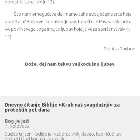
oprostio, tako i vi« (r. 13).
Što nam omogućava da imamo tako suosjećajna srca koja
opraštaju? Božja velikodušna ljubav. Kao što je Pavao zaključio:
»A povrh svega toga imajte ljubav koja je veza savršenstva!« (r.
14)
– Patricia Raybon
Bože, daj nam takvu velikodušnu ljubav.
Dnevno čitanje Biblije »Kruh naš svagdašnji« za
proteklih pet dana
Bog je jači
7. kolovoza
Budite trijezni i bdijte jer vaš protivnik, đavao, kao ričući lav
obilazi i traži koga će proždrijeti.