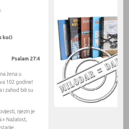
A
 kući
Psalam 27:4
dna žena u
tva 102 godine!
a i zahod bili su
ijesti, njezin je
i.« Nažalost,
tarije.