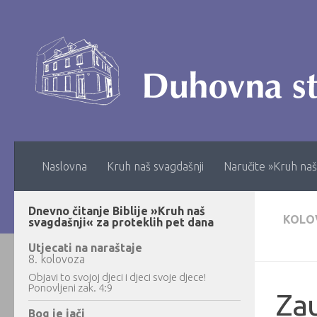
Skip to content
Naslovna
Kruh naš svagdašnji
Naručite »Kruh naš
Dnevno čitanje Biblije »Kruh naš
KOLO
svagdašnji« za proteklih pet dana
Utjecati na naraštaje
8. kolovoza
Objavi to svojoj djeci i djeci svoje djece!
Ponovljeni zak. 4:9
Zau
Bog je jači