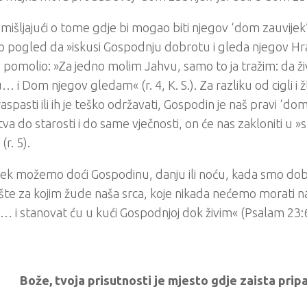
mišljajući o tome gdje bi mogao biti njegov ‘dom zauvijek’
 pogled da »iskusi Gospodnju dobrotu i gleda njegov Hra
 pomolio: »Za jedno molim Jahvu, samo to ja tražim: da 
… i Dom njegov gledam« (r. 4, K. S.). Za razliku od cigli i ž
spasti ili ih je teško održavati, Gospodin je naš pravi ‘dom
stva do starosti i do same vječnosti, on će nas zakloniti u 
(r. 5).
jek možemo doći Gospodinu, danju ili noću, kada smo dobro
ište za kojim žude naša srca, koje nikada nećemo morati na
»… i stanovat ću u kući Gospodnjoj dok živim« (Psalam 23:6
Bože, tvoja prisutnosti je mjesto gdje zaista pri