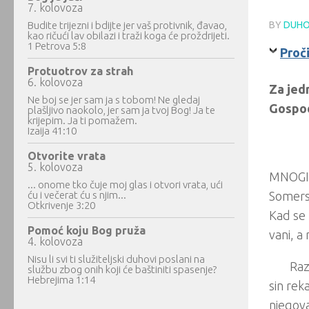
7. kolovoza
Budite trijezni i bdijte jer vaš protivnik, đavao,
BY
DUHO
kao ričući lav obilazi i traži koga će proždrijeti.
1 Petrova 5:8
Proči
Protuotrov za strah
6. kolovoza
Za jed
Ne boj se jer sam ja s tobom! Ne gledaj
Gospod
plašljivo naokolo, jer sam ja tvoj Bog! Ja te
krijepim. Ja ti pomažem.
Izaija 41:10
Otvorite vrata
5. kolovoza
MNOGI 
... onome tko čuje moj glas i otvori vrata, ući
ću i večerat ću s njim...
Somerse
Otkrivenje 3:20
Kad se n
Pomoć koju Bog pruža
vani, a
4. kolovoza
Nisu li svi ti služiteljski duhovi poslani na
Raz
službu zbog onih koji će baštiniti spasenje?
Hebrejima 1:14
sin rek
njegova