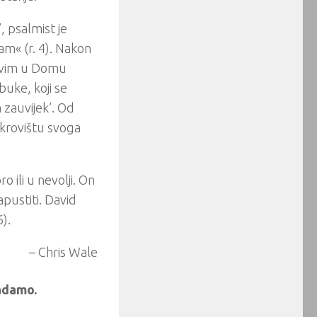
, psalmist je
m« (r. 4). Nakon
živim u Domu
buke, koji se
 zauvijek’. Od
»skrovištu svoga
 ili u nevolji. On
pustiti. David
).
– Chris Wale
padamo.