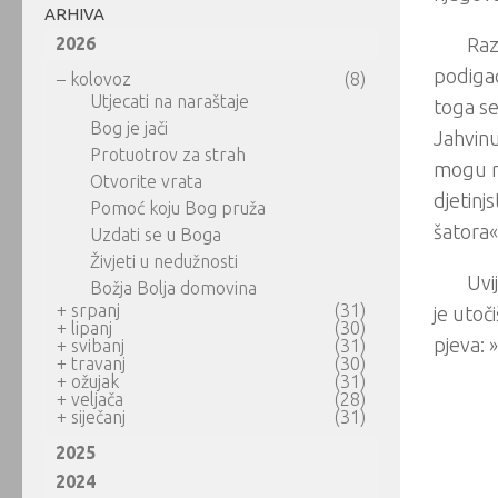
ARHIVA
2026
Raz
podigao
–
kolovoz
(8)
Utjecati na naraštaje
toga se
Bog je jači
Jahvinu
Protuotrov za strah
mogu ra
Otvorite vrata
djetinj
Pomoć koju Bog pruža
šatora« 
Uzdati se u Boga
Živjeti u nedužnosti
Uvi
Božja Bolja domovina
+
srpanj
(31)
je utoč
+
lipanj
(30)
pjeva: 
+
svibanj
(31)
+
travanj
(30)
+
ožujak
(31)
+
veljača
(28)
+
siječanj
(31)
2025
2024