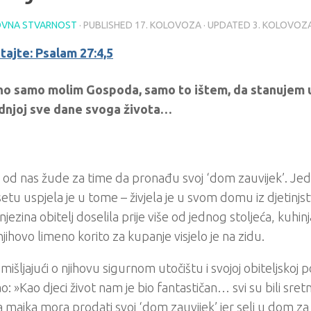
VNA STVARNOST
· PUBLISHED
17. KOLOVOZA
· UPDATED
3. KOLOVOZ
tajte: Psalam 27:4,5
no samo molim Gospoda, samo to ištem, da stanujem u
njoj sve dane svoga života…
od nas žude za time da pronađu svoj ‘dom zauvijek’. Je
tu uspjela je u tome – živjela je u svom domu iz djetinjs
jezina obitelj doselila prije više od jednog stoljeća, kuhinj
 njihovo limeno korito za kupanje visjelo je na zidu.
mišljajući o njihovu sigurnom utočištu i svojoj obiteljskoj pov
ao: »Kao djeci život nam je bio fantastičan… svi su bili sretn
 majka mora prodati svoj ‘dom zauvijek’ jer seli u dom za s