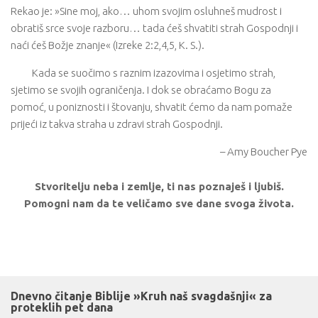
Rekao je: »Sine moj, ako… uhom svojim osluhneš mudrost i
obratiš srce svoje razboru… tada ćeš shvatiti strah Gospodnji i
naći ćeš Božje znanje« (Izreke 2:2,4,5, K. S.).
Kada se suočimo s raznim izazovima i osjetimo strah,
sjetimo se svojih ograničenja. I dok se obraćamo Bogu za
pomoć, u poniznosti i štovanju, shvatit ćemo da nam pomaže
prijeći iz takva straha u zdravi strah Gospodnji.
– Amy Boucher Pye
Stvoritelju neba i zemlje, ti nas poznaješ i ljubiš.
Pomogni nam da te veličamo sve dane svoga života.
Dnevno čitanje Biblije »Kruh naš svagdašnji« za
proteklih pet dana