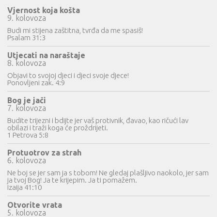
Vjernost koja košta
9. kolovoza
Budi mi stijena zaštitna, tvrđa da me spasiš!
Psalam 31:3
Utjecati na naraštaje
8. kolovoza
Objavi to svojoj djeci i djeci svoje djece!
Ponovljeni zak. 4:9
Bog je jači
7. kolovoza
Budite trijezni i bdijte jer vaš protivnik, đavao, kao ričući lav
obilazi i traži koga će proždrijeti.
1 Petrova 5:8
Protuotrov za strah
6. kolovoza
Ne boj se jer sam ja s tobom! Ne gledaj plašljivo naokolo, jer sam
ja tvoj Bog! Ja te krijepim. Ja ti pomažem.
Izaija 41:10
Otvorite vrata
5. kolovoza