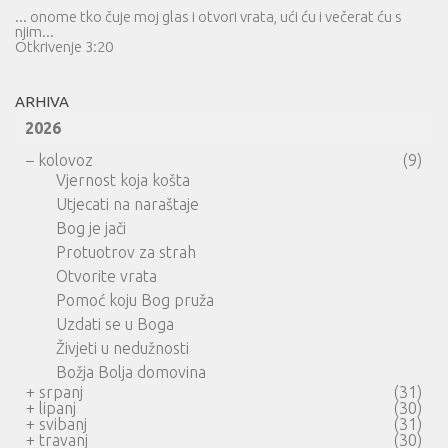
... onome tko čuje moj glas i otvori vrata, ući ću i večerat ću s
njim...
Otkrivenje 3:20
ARHIVA
2026
–
kolovoz
(9)
Vjernost koja košta
Utjecati na naraštaje
Bog je jači
Protuotrov za strah
Otvorite vrata
Pomoć koju Bog pruža
Uzdati se u Boga
Živjeti u nedužnosti
Božja Bolja domovina
+
srpanj
(31)
+
lipanj
(30)
+
svibanj
(31)
+
travanj
(30)