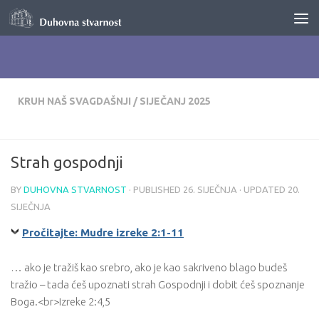
Skip to content
KRUH NAŠ SVAGDAŠNJI
/
SIJEČANJ 2025
Strah gospodnji
BY
DUHOVNA STVARNOST
· PUBLISHED
26. SIJEČNJA
· UPDATED
20.
SIJEČNJA
Pročitajte: Mudre izreke 2:1-11
… ako je tražiš kao srebro, ako je kao sakriveno blago budeš
tražio – tada ćeš upoznati strah Gospodnji i dobit ćeš spoznanje
Boga.<br>Izreke 2:4,5