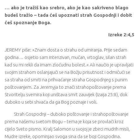
… ako je tražiš kao srebro, ako je kao sakriveno blago
budeš tražio – tada ćeš upoznati strah Gospodnji i dobit
ćeš spoznanje Boga.
Izreke 2:4,5
JEREMY piše: »Znam dosta o strahu od umiranja. Prije sedam
godina… osjetio sam intenzivan, mučan, vrtoglav, silan strah
kad su mi rekli da imam zloćudnu bolest.« Ali naučio je upravljati
svojim strahom oslanjajući se na Božju prisutnost i odmičući se
sa straha od smrti na prihvaćanje straha Gospodnjeg s punim
poštovanjem. Za Jeremyja to znači strahopoštovanje prema
Stvoritelju svemira koji uništava smrt zauvijek (Izaija 25:8), dok
duboko u sebi shvaća da ga Bog poznaje i voli.
Strah Gospodnji – duboko poštovanje i strahopoštovanje
prema našemu svetom Bogu – tema je koja se provlači kroz
cijelo Sveto pismo. Kralj Salomon u svojoj je zbirci mudrih misli,
Mudre izreke, opominjao svoga sina da se boji Gospodina.