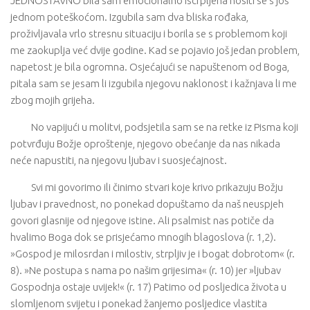
JEDNOSTAVNO bila sam emocionalno iscrpljena nositi se s još
jednom poteškoćom. Izgubila sam dva bliska rođaka,
proživljavala vrlo stresnu situaciju i borila se s problemom koji
me zaokuplja već dvije godine. Kad se pojavio još jedan problem,
napetost je bila ogromna. Osjećajući se napuštenom od Boga,
pitala sam se jesam li izgubila njegovu naklonost i kažnjava li me
zbog mojih grijeha.
No vapijući u molitvi, podsjetila sam se na retke iz Pisma koji
potvrđuju Božje oproštenje, njegovo obećanje da nas nikada
neće napustiti, na njegovu ljubav i suosjećajnost.
Svi mi govorimo ili činimo stvari koje krivo prikazuju Božju
ljubav i pravednost, no ponekad dopuštamo da naš neuspjeh
govori glasnije od njegove istine. Ali psalmist nas potiče da
hvalimo Boga dok se prisjećamo mnogih blagoslova (r. 1,2).
»Gospod je milosrdan i milostiv, strpljiv je i bogat dobrotom« (r.
8). »Ne postupa s nama po našim grijesima« (r. 10) jer »ljubav
Gospodnja ostaje uvijek!« (r. 17) Patimo od posljedica života u
slomljenom svijetu i ponekad žanjemo posljedice vlastita