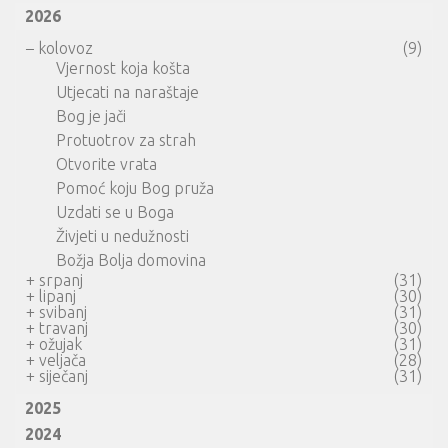
2026
–
kolovoz
(9)
Vjernost koja košta
Utjecati na naraštaje
Bog je jači
Protuotrov za strah
Otvorite vrata
Pomoć koju Bog pruža
Uzdati se u Boga
Živjeti u nedužnosti
Božja Bolja domovina
+
srpanj
(31)
+
lipanj
(30)
+
svibanj
(31)
+
travanj
(30)
+
ožujak
(31)
+
veljača
(28)
+
siječanj
(31)
2025
2024