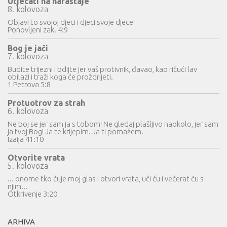
Utjecati na naraštaje
8. kolovoza
Objavi to svojoj djeci i djeci svoje djece!
Ponovljeni zak. 4:9
Bog je jači
7. kolovoza
Budite trijezni i bdijte jer vaš protivnik, đavao, kao ričući lav
obilazi i traži koga će proždrijeti.
1 Petrova 5:8
Protuotrov za strah
6. kolovoza
Ne boj se jer sam ja s tobom! Ne gledaj plašljivo naokolo, jer sam
ja tvoj Bog! Ja te krijepim. Ja ti pomažem.
Izaija 41:10
Otvorite vrata
5. kolovoza
... onome tko čuje moj glas i otvori vrata, ući ću i večerat ću s
njim...
Otkrivenje 3:20
ARHIVA