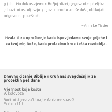
grijeha. No dok ostajemo u Božjoj blizini, njegova otkupiteljska
ljubav i milost ulijevaju njegovu dobrotu u naše duše, oblikujući
odgovor na poteškoće.
– Anne Le Tissier
Hvala ti za oproštenje kada ispovijedamo svoje grijehe i
za tvoj mir, Bože, kada prolazimo kroz teška razdoblja.
Dnevno čitanje Biblije »Kruh naš svagdašnji« za
proteklih pet dana
Vjernost koja košta
9. kolovoza
Budi mi stijena zaštitna, tvrđa da me spasiš!
Psalam 31:3