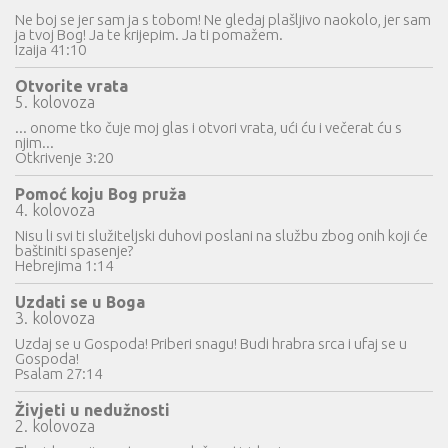
Ne boj se jer sam ja s tobom! Ne gledaj plašljivo naokolo, jer sam
ja tvoj Bog! Ja te krijepim. Ja ti pomažem.
Izaija 41:10
Otvorite vrata
5. kolovoza
... onome tko čuje moj glas i otvori vrata, ući ću i večerat ću s
njim...
Otkrivenje 3:20
Pomoć koju Bog pruža
4. kolovoza
Nisu li svi ti služiteljski duhovi poslani na službu zbog onih koji će
baštiniti spasenje?
Hebrejima 1:14
Uzdati se u Boga
3. kolovoza
Uzdaj se u Gospoda! Priberi snagu! Budi hrabra srca i ufaj se u
Gospoda!
Psalam 27:14
Živjeti u nedužnosti
2. kolovoza