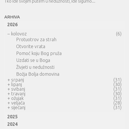
Tko ide svojim putem u nedužnosti, ide sigurno...
ARHIVA
2026
–
kolovoz
(6)
Protuotrov za strah
Otvorite vrata
Pomoć koju Bog pruža
Uzdati se u Boga
Živjeti u nedužnosti
Božja Bolja domovina
+
srpanj
(31)
+
lipanj
(30)
+
svibanj
(31)
+
travanj
(30)
+
ožujak
(31)
+
veljača
(28)
+
siječanj
(31)
2025
2024