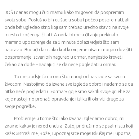
JOŠ i danas mogu čuti mamu kako mi govori da pospremim
svoju sobu. Poslušno bih otišao u sobu i počeo pospremati, ali
onda bih ugledao strip koji sam trebao uredno staviti na svoje
mjesto i počeo ga čitati. A onda bi me u čitanju prekinulo
mamino upozorenje da za 5 minuta dolazi vidjeti što sam
napravio. Budući da u tako kratko vrijeme nisam mogao dovršiti
pospremanje, stvari bih nagurao u ormar, namjestio krevet i
čekao da dođe – nadajući se da neće pogledati u ormar.
To me podsjeća na ono što mnogi od nas rade sa svojim
životom. Nastojimo da izvana sve izgleda dobro i nadamo se da
nitko neće pogledati u »ormar« gdje smo sakrili svoje grijehe za
koje nastojimo pronaći opravdanje i izliku ili okriviti druge za
svoje pogreške.
Problem je u tome što iako izvana izgledamo dobro, mi
znamo kakav je nered unutra. Zato, pridružimo se psalmistu koji
kaže: »Istraži me, Bože, i upoznaj srce moje! Iskušaj me i upoznaj