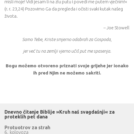
misli moje! Vidi jesam li na zlu putu i povedi me putem vječnim!«
(r. r. 23,24) Pozovimo Ga da pregleda i očisti svaki kutak našeg
života.
– Joe Stowell
Samo Tebe, Kriste smjerno odabrah za Gospoda,
jer već tu na zemlji vjerno učiš put me spasenja.
Bogu možemo otvoreno priznati svoje grijehe jer ionako
ih pred Njim ne možemo sakriti.
Dnevno čitanje Biblije »Kruh naš svagdašnji« za
proteklih pet dana
Protuotrov za strah
6. kolovoza