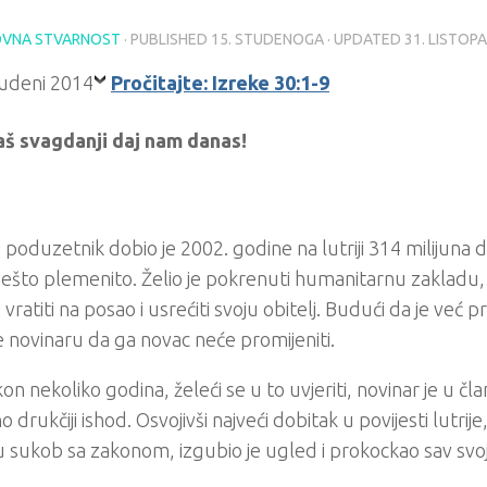
VNA STVARNOST
· PUBLISHED
15. STUDENOGA
· UPDATED
31. LISTOP
Pročitajte: Izreke 30:1-9
aš svagdanji daj nam danas!
poduzetnik dobio je 2002. godine na lutriji 314 milijuna d
 nešto plemenito. Želio je pokrenuti humanitarnu zakladu
vratiti na posao i usrećiti svoju obitelj. Budući da je već pr
e novinaru da ga novac neće promijeniti.
on nekoliko godina, želeći se u to uvjeriti, novinar je u čl
drukčiji ishod. Osvojivši najveći dobitak u povijesti lutrije,
 sukob sa zakonom, izgubio je ugled i prokockao sav svoj