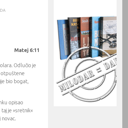
ADA
Matej 6:11
olara. Odlučio je
, otpuštene
ije bio bogat,
anku opisao
 taj je »sretnik«
 novac.