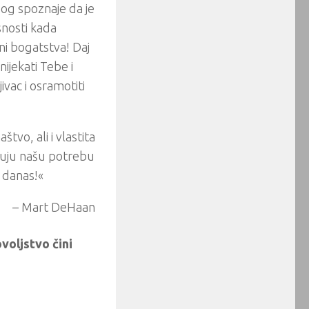
bog spoznaje da je
snosti kada
ni bogatstva! Daj
ijekati Tebe i
ivac i osramotiti
tvo, ali i vlastita
zuju našu potrebu
m danas!«
– Mart DeHaan
voljstvo čini