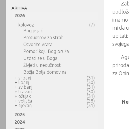
Zab
ARHIVA
podloža
2026
imamo p
–
kolovoz
(7)
mi da u
Bog je jači
upitati
Protuotrov za strah
svojega 
Otvorite vrata
Pomoć koju Bog pruža
Agu
Uzdati se u Boga
priroda
Živjeti u nedužnosti
Božja Bolja domovina
za Onim
+
srpanj
(31)
+
lipanj
(30)
+
svibanj
(31)
+
travanj
(30)
+
ožujak
(31)
+
veljača
(28)
Ne
+
siječanj
(31)
2025
2024