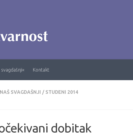
 svagdašnji«
Kontakt
 NAŠ SVAGDAŠNJI
/
STUDENI 2014
čekivani dobitak