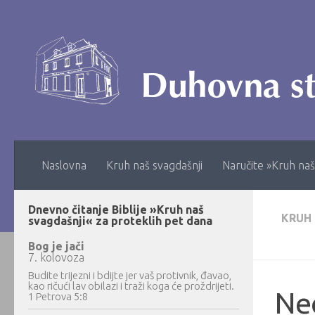
Skip to content
Naslovna
Kruh naš svagdašnji
Naručite »Kruh naš
Dnevno čitanje Biblije »Kruh naš
KRUH
svagdašnji« za proteklih pet dana
Bog je jači
7. kolovoza
Budite trijezni i bdijte jer vaš protivnik, đavao,
kao ričući lav obilazi i traži koga će proždrijeti.
Neo
1 Petrova 5:8