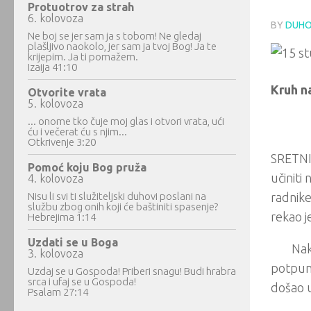
Protuotrov za strah
6. kolovoza
BY
DUHO
Ne boj se jer sam ja s tobom! Ne gledaj
plašljivo naokolo, jer sam ja tvoj Bog! Ja te
krijepim. Ja ti pomažem.
Izaija 41:10
Kruh n
Otvorite vrata
5. kolovoza
... onome tko čuje moj glas i otvori vrata, ući
ću i večerat ću s njim...
Otkrivenje 3:20
SRETNI 
Pomoć koju Bog pruža
učiniti
4. kolovoza
Nisu li svi ti služiteljski duhovi poslani na
radnike 
službu zbog onih koji će baštiniti spasenje?
rekao j
Hebrejima 1:14
Uzdati se u Boga
Nak
3. kolovoza
potpuno 
Uzdaj se u Gospoda! Priberi snagu! Budi hrabra
srca i ufaj se u Gospoda!
došao u
Psalam 27:14