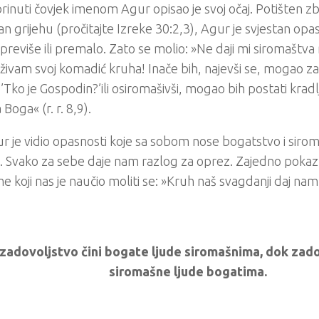
rinuti čovjek imenom Agur opisao je svoj očaj. Potišten z
n grijehu (pročitajte Izreke 30:2,3), Agur je svjestan opa
reviše ili premalo. Zato se molio: »Ne daji mi siromaštva 
živam svoj komadić kruha! Inače bih, najevši se, mogao zan
: ’Tko je Gospodin?’ili osiromašivši, mogao bih postati kradlj
Boga« (r. r. 8,9).
r je vidio opasnosti koje sa sobom nose bogatstvo i siromaš
. Svako za sebe daje nam razlog za oprez. Zajedno poka
e koji nas je naučio moliti se: »Kruh naš svagdanji daj na
zadovoljstvo čini bogate ljude siromašnima, dok zado
siromašne ljude bogatima.