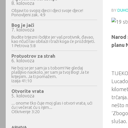
8. kolovoza
Objavi to svojoj djeci i djeci svoje djece!
BY
DUHO
Ponovljeni zak. 4:9
Bog je jači
7. kolovoza
Narod 
Budite trijezni i bdijte jer vaš protivnik, đavao,
kao ričući lav obilazi i traži koga će proždrijeti.
planu 
1 Petrova 5:8
Protuotrov za strah
6. kolovoza
Ne boj se jer sam ja s tobom! Ne gledaj
plašljivo naokolo, jer sam ja tvoj Bog! Ja te
TIJEKO
krijepim. Ja ti pomažem.
Izaija 41:10
Lucado 
kilomet
Otvorite vrata
5. kolovoza
trčanja
... onome tko čuje moj glas i otvori vrata, ući
nešto n
ću i večerat ću s njim...
Otkrivenje 3:20
‘Zbogom
slušao.
ARHIVA