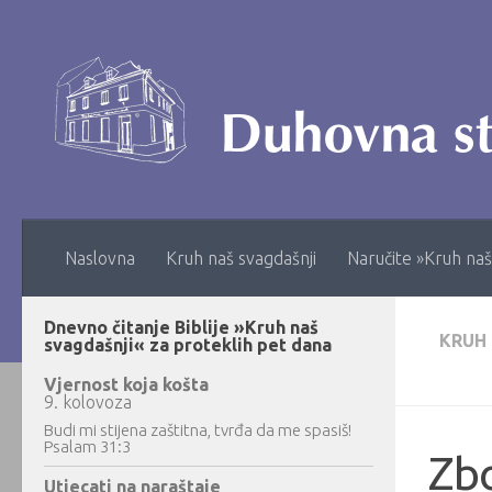
Skip to content
Naslovna
Kruh naš svagdašnji
Naručite »Kruh naš
Dnevno čitanje Biblije »Kruh naš
KRUH
svagdašnji« za proteklih pet dana
Vjernost koja košta
9. kolovoza
Budi mi stijena zaštitna, tvrđa da me spasiš!
Psalam 31:3
Zb
Utjecati na naraštaje