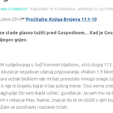
VNA STVARNOST
· PUBLISHED
19. STUDENOGA
· UPDATED
31. LISTOP
Pročitajte: Knjiga Brojeva 11:1-10
se stade glasno tužiti pred Gospodinom… Kad je Gosp
Njegov gnjev.
M sudjelovanja u
half-Ironman
trijatlonu, utrci dugoj 11
iskusio je negativan utjecaj prigovaranja. »Nakon 1,9 kilom
ara vožnje biciklom nije mi baš preostalo mnogo snage za
. A nije ni čovjeku koji je trčao pokraj mene. ’Ovo nema smi
ajgluplje što sam ikada učinio’, gunđao je. Ja sam mu na 
!’« rekao je Max. Naime, znao je da će se složiti s njim 
 Zato se pozdravio i nastavio trčati.