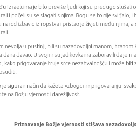
u Izraelcima je bilo previše ljudi koji su predugo slušali o
ali i počeli su se slagati s njima. Bogu se to nije sviđalo, i
i narod izbavio iz ropstva i pristao je živjeti među njima, a 
rali.
m nevolja u pustinji, bili su nazadovoljni manom, hranom 
 dana davao. U svojim su jadikovkama zaboravili da je m
No, kako prigovaranje truje srce nezahvalnošću i može biti 
suditi.
 je siguran način da kažete »zbogom« prigovaranju: svak
ite na Božju vjernost i darežljivost.
Priznavanje Božje vjernosti stišava nezadovoljs