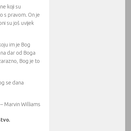
ne koji su
 to s pravom. On je
oni su još uvijek
koju im je Bog
ana dar od Boga
zarazno, Bog je to
og se dana
– Marvin Williams
tvo.