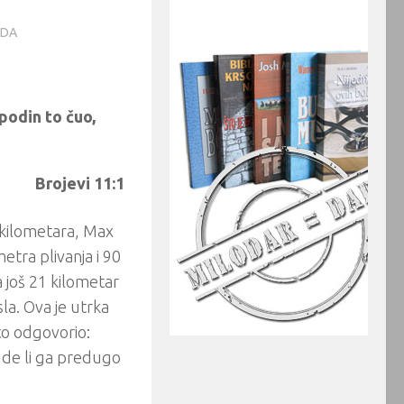
ADA
odin to čuo,
Brojevi 11:1
3 kilometara, Max
etra plivanja i 90
 još 21 kilometar
sla. Ova je utrka
to odgovorio:
bude li ga predugo