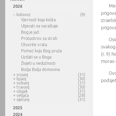
Međ
2026
prigovar
–
kolovoz
(9)
Vjernost koja košta
izraelsk
Utjecati na naraštaje
prigova
Bog je jači
Protuotrov za strah
Osi
Otvorite vrata
svakoga
Pomoć koju Bog pruža
(r. 9) 
Uzdati se u Boga
morao o
Živjeti u nedužnosti
Božja Bolja domovina
Ovo
+
srpanj
(31)
+
lipanj
(30)
podsjet
+
svibanj
(31)
+
travanj
(30)
+
ožujak
(31)
+
veljača
(28)
+
siječanj
(31)
2025
2024