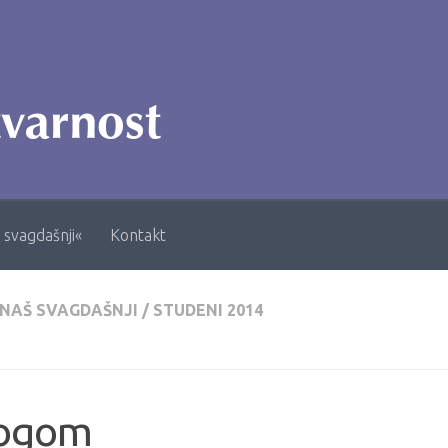
 svagdašnji«
Kontakt
 NAŠ SVAGDAŠNJI
/
STUDENI 2014
ogom