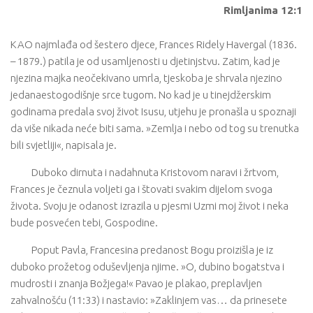
Rimljanima 12:1
KAO najmlađa od šestero djece, Frances Ridely Havergal (1836.
– 1879.) patila je od usamljenosti u djetinjstvu. Zatim, kad je
njezina majka neočekivano umrla, tjeskoba je shrvala njezino
jedanaestogodišnje srce tugom. No kad je u tinejdžerskim
godinama predala svoj život Isusu, utjehu je pronašla u spoznaji
da više nikada neće biti sama. »Zemlja i nebo od tog su trenutka
bili svjetliji«, napisala je.
Duboko dirnuta i nadahnuta Kristovom naravi i žrtvom,
Frances je čeznula voljeti ga i štovati svakim dijelom svoga
života. Svoju je odanost izrazila u pjesmi Uzmi moj život i neka
bude posvećen tebi, Gospodine.
Poput Pavla, Francesina predanost Bogu proizišla je iz
duboko prožetog oduševljenja njime. »O, dubino bogatstva i
mudrosti i znanja Božjega!« Pavao je plakao, preplavljen
zahvalnošću (11:33) i nastavio: »Zaklinjem vas… da prinesete