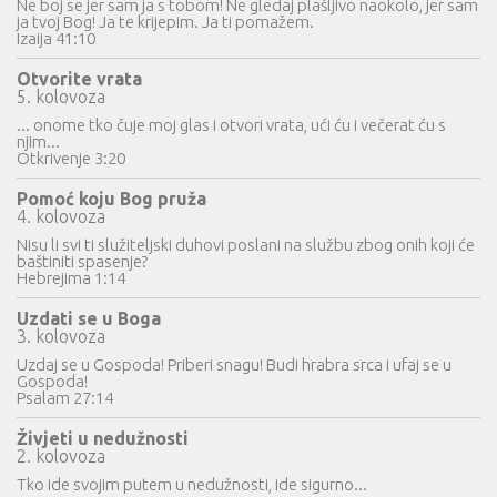
Ne boj se jer sam ja s tobom! Ne gledaj plašljivo naokolo, jer sam
ja tvoj Bog! Ja te krijepim. Ja ti pomažem.
Izaija 41:10
Otvorite vrata
5. kolovoza
... onome tko čuje moj glas i otvori vrata, ući ću i večerat ću s
njim...
Otkrivenje 3:20
Pomoć koju Bog pruža
4. kolovoza
Nisu li svi ti služiteljski duhovi poslani na službu zbog onih koji će
baštiniti spasenje?
Hebrejima 1:14
Uzdati se u Boga
3. kolovoza
Uzdaj se u Gospoda! Priberi snagu! Budi hrabra srca i ufaj se u
Gospoda!
Psalam 27:14
Živjeti u nedužnosti
2. kolovoza
Tko ide svojim putem u nedužnosti, ide sigurno...