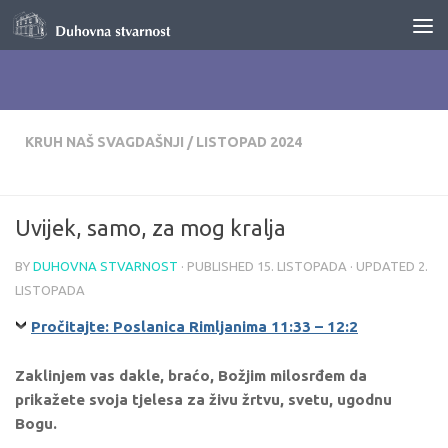
Skip to content
KRUH NAŠ SVAGDAŠNJI
/
LISTOPAD 2024
Uvijek, samo, za mog kralja
BY
DUHOVNA STVARNOST
· PUBLISHED
15. LISTOPADA
· UPDATED
2.
LISTOPADA
Pročitajte: Poslanica Rimljanima 11:33 – 12:2
Zaklinjem vas dakle, braćo, Božjim milosrđem da
prikažete svoja tjelesa za živu žrtvu, svetu, ugodnu
Bogu.