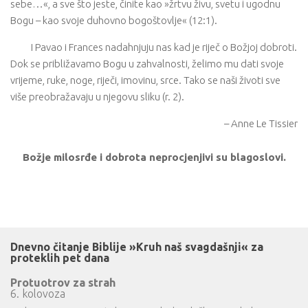
sebe…«, a sve što jeste, činite kao »žrtvu živu, svetu i ugodnu
Bogu – kao svoje duhovno bogoštovlje« (12:1).
I Pavao i Frances nadahnjuju nas kad je riječ o Božjoj dobroti.
Dok se približavamo Bogu u zahvalnosti, želimo mu dati svoje
vrijeme, ruke, noge, riječi, imovinu, srce. Tako se naši životi sve
više preobražavaju u njegovu sliku (r. 2).
– Anne Le Tissier
Božje milosrđe i dobrota neprocjenjivi su blagoslovi.
Dnevno čitanje Biblije »Kruh naš svagdašnji« za
proteklih pet dana
Protuotrov za strah
6. kolovoza