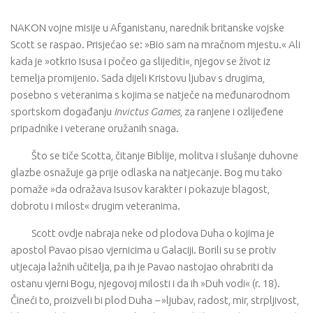
NAKON vojne misije u Afganistanu, narednik britanske vojske
Scott se raspao. Prisjećao se: »Bio sam na mračnom mjestu.« Ali
kada je »otkrio Isusa i počeo ga slijediti«, njegov se život iz
temelja promijenio. Sada dijeli Kristovu ljubav s drugima,
posebno s veteranima s kojima se natječe na međunarodnom
sportskom događanju
Invictus Games
, za ranjene i ozlijeđene
pripadnike i veterane oružanih snaga.
Što se tiče Scotta, čitanje Biblije, molitva i slušanje duhovne
glazbe osnažuje ga prije odlaska na natjecanje. Bog mu tako
pomaže »da odražava Isusov karakter i pokazuje blagost,
dobrotu i milost« drugim veteranima.
Scott ovdje nabraja neke od plodova Duha o kojima je
apostol Pavao pisao vjernicima u Galaciji. Borili su se protiv
utjecaja lažnih učitelja, pa ih je Pavao nastojao ohrabriti da
ostanu vjerni Bogu, njegovoj milosti i da ih »Duh vodi« (r. 18).
Čineći to, proizveli bi plod Duha
–
»ljubav, radost, mir, strpljivost,