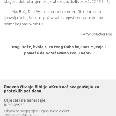
blagost, dobrota, vjernost, krotkost, uzdržljivost« (r. 22,23, K. S.).
Ako Božji Duh živi u nama, i mi ćemo zračiti dobrotom i
ljubavlju Duha, širiti mir, pokazivati ​​blagost i dobrotu prema
onima koji nas okružuju.
– Amy Boucher Pye
Dragi Bože, hvala ti za tvog Duha koji nas mijenja i
pomaže da odražavamo tvoju narav.
Dnevno čitanje Biblije »Kruh naš svagdašnji« za
proteklih pet dana
Utjecati na naraštaje
8. kolovoza
Objavi to svojoj djeci i djeci svoje djece!
Ponovljeni zak. 4:9