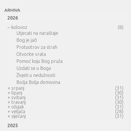
ARHIVA
2026
–
kolovoz
(8)
Utjecati na naraštaje
Bog je jači
Protuotrov za strah
Otvorite vrata
Pomoć koju Bog pruža
Uzdati se u Boga
Živjeti u nedužnosti
Božja Bolja domovina
+
srpanj
(31)
+
lipanj
(30)
+
svibanj
(31)
+
travanj
(30)
+
ožujak
(31)
+
veljača
(28)
+
siječanj
(31)
2025