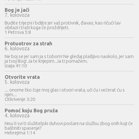
Bog je jači
7. kolovoza
Budite trijezni i bdijte jer vaš protivnik, đavao, kao ričući lav
obilazi i traži koga će proždrijeti.
1 Petrova 5:8
Protuotrov za strah
6. kolovoza
Ne boj se jer sam ja s tobom! Ne gledaj plašljivo naokolo, jer sam
ja tvoj Bog! Ja te krijepim. Ja ti pomažem.
Izaija 41:10
Otvorite vrata
5. kolovoza
... onome tko čuje moj glas i otvori vrata, ući ću i večerat ću s
njim...
Otkrivenje 3:20
Pomoć koju Bog pruža
4. kolovoza
Nisu li svi ti služiteljski duhovi poslani na službu zbog onih koji će
baštiniti spasenje?
Hebrejima 1:14