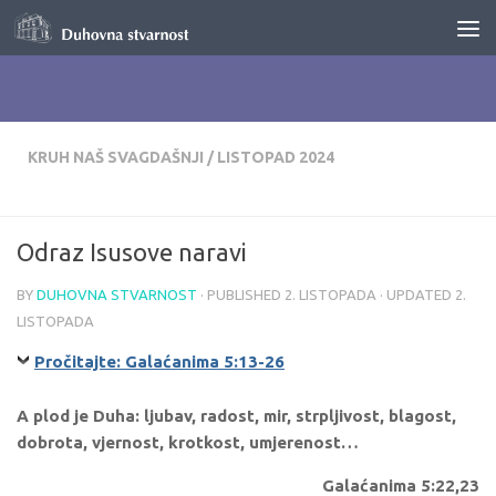
Skip to content
KRUH NAŠ SVAGDAŠNJI
/
LISTOPAD 2024
Odraz Isusove naravi
BY
DUHOVNA STVARNOST
· PUBLISHED
2. LISTOPADA
· UPDATED
2.
LISTOPADA
Pročitajte: Galaćanima 5:13-26
A plod je Duha: ljubav, radost, mir, strpljivost, blagost,
dobrota, vjernost, krotkost, umjerenost…
Galaćanima 5:22,23