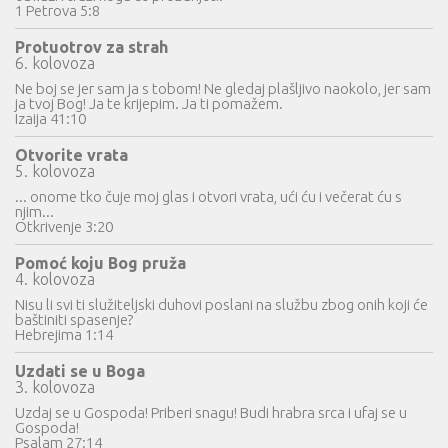
1 Petrova 5:8
Protuotrov za strah
6. kolovoza
Ne boj se jer sam ja s tobom! Ne gledaj plašljivo naokolo, jer sam
ja tvoj Bog! Ja te krijepim. Ja ti pomažem.
Izaija 41:10
Otvorite vrata
5. kolovoza
... onome tko čuje moj glas i otvori vrata, ući ću i večerat ću s
njim...
Otkrivenje 3:20
Pomoć koju Bog pruža
4. kolovoza
Nisu li svi ti služiteljski duhovi poslani na službu zbog onih koji će
baštiniti spasenje?
Hebrejima 1:14
Uzdati se u Boga
3. kolovoza
Uzdaj se u Gospoda! Priberi snagu! Budi hrabra srca i ufaj se u
Gospoda!
Psalam 27:14