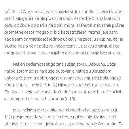
UČITELJICA je išla sprijeda, a njezini su ju uzbuđeni učenici bučno
pratili vijugajući iza nje po uskoj stazi. Razred je bio na kratkom
putu od škole do parka na obali mora. Trenutak nepažnje pokraj
prometne ceste mogao bi biti katastrofalan, razmišljala sam.
Tada sam primijetila još jednog učitelja na začelju skupine, koji je
budno pazio na nepažljive i neoprezne. Uz takvu pratnju djeca
mogu završiti svoje potencijalno opasno putovanje bez straha.
Nakon sedamdeset godina sužanjstva u Babilonu, Božji
narod spremao se na dugo putovanje natrag u Jeruzalem.
Uskoro će primiti dobru vijest o svom spasenju i još bolju vijest:
»Bog tvoj kraljuje!« (r. 7, K. S.) Njihov ih Izbavitelj nije zaboravio.
Održao je svoje obećanje da će doći po svoj narod, i to će učiniti
javno, »pred očima svih naroda« (r. 10).
Ipak, nekima je ipak bilo potrebno ohrabrenje da krenu (r.
11) i povjerenje da se upute na teško putovanje. Izaijine riječi
otkrivale su pritajenu tjeskobu: »… pred vama ide Gospodin. Za