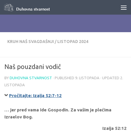
Skip to content
KRUH NAŠ SVAGDAŠNJI
/
LISTOPAD 2024
Naš pouzdani vodič
BY
DUHOVNA STVARNOST
· PUBLISHED
9. LISTOPADA
· UPDATED
2.
LISTOPADA
Pročitajte: Izaija 52:7-12
… jer pred vama ide Gospodin. Za vašim je plećima
Izraelov Bog.
Izaija 52:12