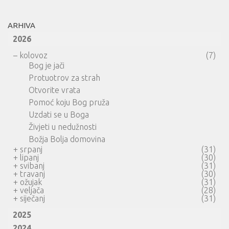
ARHIVA
2026
–
kolovoz
(7)
Bog je jači
Protuotrov za strah
Otvorite vrata
Pomoć koju Bog pruža
Uzdati se u Boga
Živjeti u nedužnosti
Božja Bolja domovina
+
srpanj
(31)
+
lipanj
(30)
+
svibanj
(31)
+
travanj
(30)
+
ožujak
(31)
+
veljača
(28)
+
siječanj
(31)
2025
2024