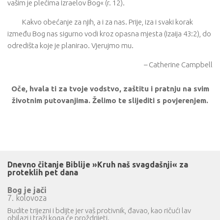
vašim je plećima Izraelov Bog« (r. 12).
Kakvo obećanje za njih, a i za nas. Prije, iza i svaki korak
između Bog nas sigurno vodi kroz opasna mjesta (Izaija 43:2), do
odredišta koje je planirao. Vjerujmo mu.
– Catherine Campbell
Oče, hvala ti za tvoje vodstvo, zaštitu i pratnju na svim
životnim putovanjima. Želimo te slijediti s povjerenjem.
Dnevno čitanje Biblije »Kruh naš svagdašnji« za
proteklih pet dana
Bog je jači
7. kolovoza
Budite trijezni i bdijte jer vaš protivnik, đavao, kao ričući lav
obilazi i traži koga će proždrijeti.