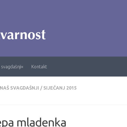
 svagdašnji«
Kontakt
 NAŠ SVAGDAŠNJI
/
SIJEČANJ 2015
jepa mladenka