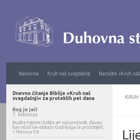
Skip to content
Naslovna
Kruh naš svagdašnji
Naručite »Kruh naš
Dnevno čitanje Biblije »Kruh naš
KRUH
svagdašnji« za proteklih pet dana
Bog je jači
7. kolovoza
Budite trijezni i bdijte jer vaš protivnik, đavao,
kao ričući lav obilazi i traži koga će proždrijeti.
Li
1 Petrova 5:8