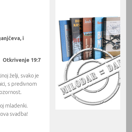
anjčeva, i
Otkrivenje 19:7
j želji, svako je
nici, s predivnom
pozornost.
joj mladenki.
etova svadba!