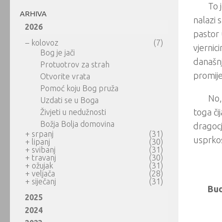
To 
ARHIVA
nalazi 
2026
pastor 
–
kolovoz
(7)
vjernic
Bog je jači
današnj
Protuotrov za strah
promije
Otvorite vrata
Pomoć koju Bog pruža
No,
Uzdati se u Boga
toga či
Živjeti u nedužnosti
Božja Bolja domovina
dragocj
+
srpanj
(31)
usprkos
+
lipanj
(30)
+
svibanj
(31)
+
travanj
(30)
+
ožujak
(31)
+
veljača
(28)
+
siječanj
(31)
Bud
2025
2024