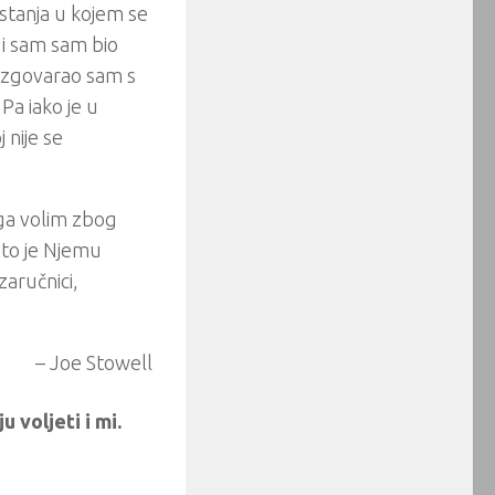
 stanja u kojem se
 i sam sam bio
Razgovarao sam s
a iako je u
 nije se
ega volim zbog
 što je Njemu
zaručnici,
– Joe Stowell
 voljeti i mi.