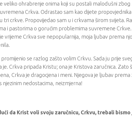
je veliko ohrabrenje onima koji su postali malodušni zbog
suvremena Crkva. Odrastao sam kao dijete propovjednika
u tri crkve. Propovijedao sam u i crkvama širom svijeta. 
ima i pastorima o gorućim problemima suvremene Crkve. P
e vrijeme Crkva sve nepopularnija, moja ljubav prema njoj
nila.
 promijenio se razlog zašto volim Crkvu. Sada ju prije sv
ja je. Crkva pripada Kristu; ona je Kristova zaručnica. Zato
ena, Crkva je dragocjena i meni. Njegova je ljubav prema 
 njezinim nedostacima, neizmjerna!
ući da Krist voli svoju zaručnicu, Crkvu, trebali bismo ju