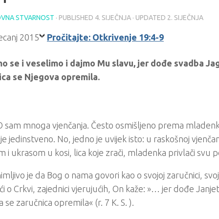
VNA STVARNOST
· PUBLISHED
4. SIJEČNJA
· UPDATED
2. SIJEČNJA
Pročitajte: Otkrivenje 19:4-9
o se i veselimo i dajmo Mu slavu, jer dođe svadba Jag
ica se Njegova opremila.
sam mnoga vjenčanja. Često osmišljeno prema mladenkino
je jedinstveno. No, jedno je uvijek isto: u raskošnoj vjenča
m i ukrasom u kosi, lica koje zrači, mladenka privlači svu 
imljivo je da Bog o nama govori kao o svojoj zaručnici, svo
i o Crkvi, zajednici vjerujućih, On kaže: »… jer dođe Janj
 se zaručnica opremila« (r. 7 K. S. ).