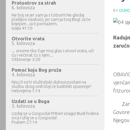
Protuotrov za strah
6. kolovoza
BY
DUHO
Ne boj se jer sam ja s tobom! Ne gledaj
plašljivo naokolo, jer sam ja tvoj Bog! Ja te
krijepim. Ja ti pomažem.
Izaija 41:10
Radujm
Otvorite vrata
5. kolovoza
zaručn
... onome tko čuje moj glas i otvori vrata, ući
ću i večerat ću s njim...
Otkrivenje 3:20
Pomoć koju Bog pruža
OBAVIO 
4. kolovoza
Nisu li svi ti služiteljski duhovi poslani na
vjenčan
službu zbog onih koji će baštiniti spasenje?
frizuro
Hebrejima 1:14
Uzdati se u Boga
Zan
3. kolovoza
Govoreć
Uzdaj se u Gospoda! Priberi snagu! Budi hrabra
srca i ufaj se u Gospoda!
Njegova
Psalam 27:14