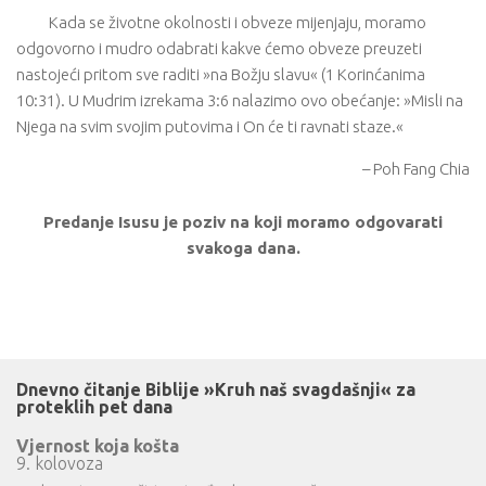
Kada se životne okolnosti i obveze mijenjaju, moramo
odgovorno i mudro odabrati kakve ćemo obveze preuzeti
nastojeći pritom sve raditi »na Božju slavu« (1 Korinćanima
10:31). U Mudrim izrekama 3:6 nalazimo ovo obećanje: »Misli na
Njega na svim svojim putovima i On će ti ravnati staze.«
– Poh Fang Chia
Predanje Isusu je poziv na koji moramo odgovarati
svakoga dana.
Dnevno čitanje Biblije »Kruh naš svagdašnji« za
proteklih pet dana
Vjernost koja košta
9. kolovoza