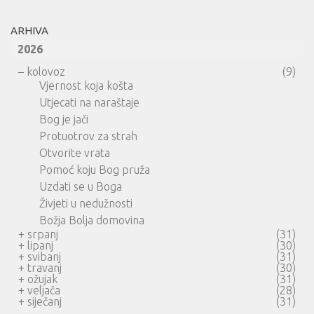
ARHIVA
2026
–
kolovoz
(9)
Vjernost koja košta
Utjecati na naraštaje
Bog je jači
Protuotrov za strah
Otvorite vrata
Pomoć koju Bog pruža
Uzdati se u Boga
Živjeti u nedužnosti
Božja Bolja domovina
+
srpanj
(31)
+
lipanj
(30)
+
svibanj
(31)
+
travanj
(30)
+
ožujak
(31)
+
veljača
(28)
+
siječanj
(31)