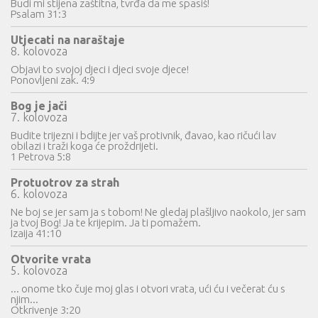
Budi mi stijena zaštitna, tvrđa da me spasiš!
Psalam 31:3
Utjecati na naraštaje
8. kolovoza
Objavi to svojoj djeci i djeci svoje djece!
Ponovljeni zak. 4:9
Bog je jači
7. kolovoza
Budite trijezni i bdijte jer vaš protivnik, đavao, kao ričući lav
obilazi i traži koga će proždrijeti.
1 Petrova 5:8
Protuotrov za strah
6. kolovoza
Ne boj se jer sam ja s tobom! Ne gledaj plašljivo naokolo, jer sam
ja tvoj Bog! Ja te krijepim. Ja ti pomažem.
Izaija 41:10
Otvorite vrata
5. kolovoza
... onome tko čuje moj glas i otvori vrata, ući ću i večerat ću s
njim...
Otkrivenje 3:20