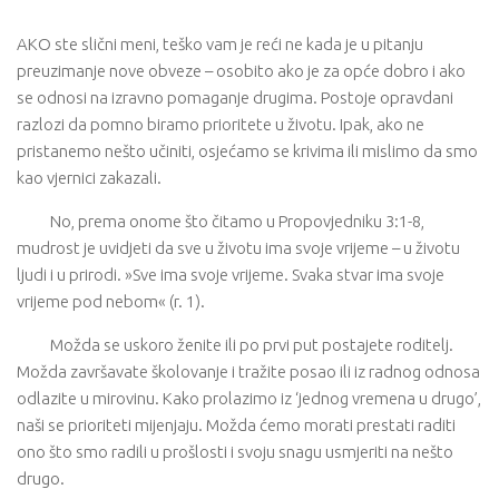
AKO ste slični meni, teško vam je reći ne kada je u pitanju
preuzimanje nove obveze – osobito ako je za opće dobro i ako
se odnosi na izravno pomaganje drugima. Postoje opravdani
razlozi da pomno biramo prioritete u životu. Ipak, ako ne
pristanemo nešto učiniti, osjećamo se krivima ili mislimo da smo
kao vjernici zakazali.
No, prema onome što čitamo u Propovjedniku 3:1-8,
mudrost je uvidjeti da sve u životu ima svoje vrijeme – u životu
ljudi i u prirodi. »Sve ima svoje vrijeme. Svaka stvar ima svoje
vrijeme pod nebom« (r. 1).
Možda se uskoro ženite ili po prvi put postajete roditelj.
Možda završavate školovanje i tražite posao ili iz radnog odnosa
odlazite u mirovinu. Kako prolazimo iz ‘jednog vremena u drugo’,
naši se prioriteti mijenjaju. Možda ćemo morati prestati raditi
ono što smo radili u prošlosti i svoju snagu usmjeriti na nešto
drugo.