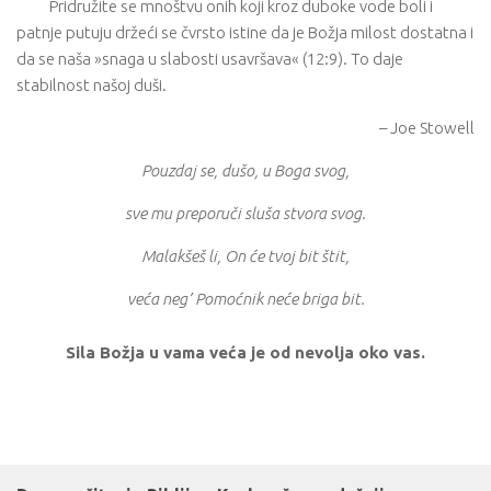
Pridružite se mnoštvu onih koji kroz duboke vode boli i
patnje putuju držeći se čvrsto istine da je Božja milost dostatna i
da se naša »snaga u slabosti usavršava« (12:9). To daje
stabilnost našoj duši.
– Joe Stowell
Pouzdaj se, dušo, u Boga svog,
sve mu preporuči sluša stvora svog.
Malakšeš li, On će tvoj bit štit,
veća neg’ Pomoćnik neće briga bit.
Sila Božja u vama veća je od nevolja oko vas.