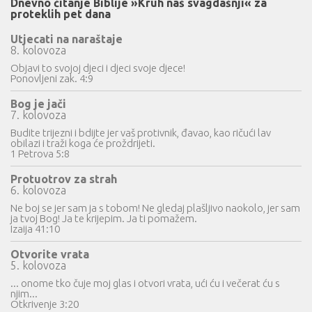
Dnevno čitanje Biblije »Kruh naš svagdašnji« za
proteklih pet dana
Utjecati na naraštaje
8. kolovoza
Objavi to svojoj djeci i djeci svoje djece!
Ponovljeni zak. 4:9
Bog je jači
7. kolovoza
Budite trijezni i bdijte jer vaš protivnik, đavao, kao ričući lav
obilazi i traži koga će proždrijeti.
1 Petrova 5:8
Protuotrov za strah
6. kolovoza
Ne boj se jer sam ja s tobom! Ne gledaj plašljivo naokolo, jer sam
ja tvoj Bog! Ja te krijepim. Ja ti pomažem.
Izaija 41:10
Otvorite vrata
5. kolovoza
... onome tko čuje moj glas i otvori vrata, ući ću i večerat ću s
njim...
Otkrivenje 3:20