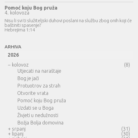
Pomoć koju Bog pruža
4. kolovoza
Nisu li svi ti služiteljski duhovi poslani na službu zbog onih koji će
baštiniti spasenje?
Hebrejima 1:14
ARHIVA
2026
–
kolovoz
(8)
Utjecati na naraštaje
Bog je jači
Protuotrov za strah
Otvorite vrata
Pomoć koju Bog pruža
Uzdati se u Boga
Živjeti u nedužnosti
Božja Bolja domovina
+
srpanj
(31)
+
lipanj
(30)