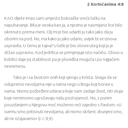
2 Korinćanima 4:8
KAO dijete imao sam umjesto boksačke vreće lutku na
napuhavanje. Bila je visoka kao ja, a njezino je nasmijano lice bilo
okrenuto prema meni. Cilj mi je bio udariti ju tako jako da ju
oborim na pod. No, ma kako ju jako udario, uvijek bi se iznova
uspravila. U čemu je tajna? U lutki je bio olovni uteg koji ju je
držao uspravno. Kod jedrilica se primjenjuje isto načelo. Olovo u
kobilici daje joj stabilnost pa je plovidba moguća i po najjačem
nevremenu.
Tako je i sa životom onih koji vjeruju u Krista. Snaga da se
odupremo nevoljama nije u nama nego u Bogu koji boravi u
nama. Nismo pošteđeni udaraca koje nam zadaje život, niti oluja
koje neminovno ugrožavaju našu postojanost. No, s punim
pouzdanjem u Njegovu moć možemo reći zajedno s Pavlom: »U
svemu smo pritisnuti nevoljama, ali nismo skršeni; zbunjeni smo,
ali ne očajavamo« (r. r. 8,9).