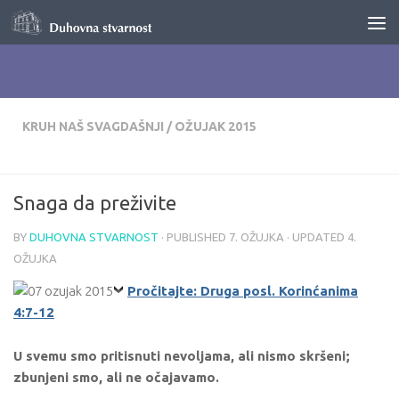
Skip to content
KRUH NAŠ SVAGDAŠNJI
/
OŽUJAK 2015
Snaga da preživite
BY
DUHOVNA STVARNOST
· PUBLISHED
7. OŽUJKA
· UPDATED
4.
OŽUJKA
Pročitajte: Druga posl. Korinćanima
4:7-12
U svemu smo pritisnuti nevoljama, ali nismo skršeni;
zbunjeni smo, ali ne očajavamo.