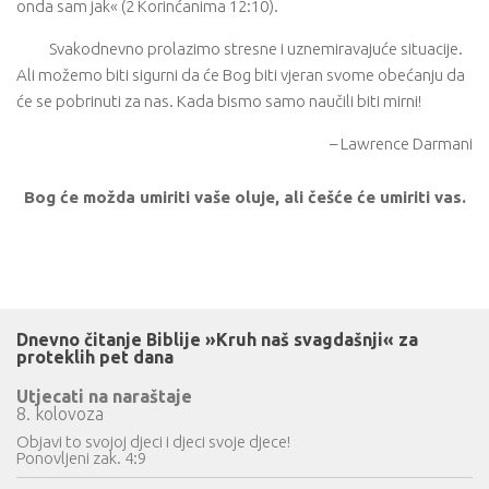
onda sam jak« (2 Korinćanima 12:10).
Svakodnevno prolazimo stresne i uznemiravajuće situacije.
Ali možemo biti sigurni da će Bog biti vjeran svome obećanju da
će se pobrinuti za nas. Kada bismo samo naučili biti mirni!
– Lawrence Darmani
Bog će možda umiriti vaše oluje, ali češće će umiriti vas.
Dnevno čitanje Biblije »Kruh naš svagdašnji« za
proteklih pet dana
Utjecati na naraštaje
8. kolovoza
Objavi to svojoj djeci i djeci svoje djece!
Ponovljeni zak. 4:9