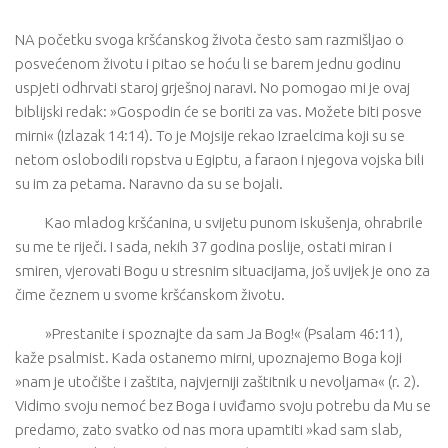
NA početku svoga kršćanskog života često sam razmišljao o
posvećenom životu i pitao se hoću li se barem jednu godinu
uspjeti odhrvati staroj grješnoj naravi. No pomogao mi je ovaj
biblijski redak: »Gospodin će se boriti za vas. Možete biti posve
mirni« (Izlazak 14:14). To je Mojsije rekao Izraelcima koji su se
netom oslobodili ropstva u Egiptu, a faraon i njegova vojska bili
su im za petama. Naravno da su se bojali.
Kao mladog kršćanina, u svijetu punom iskušenja, ohrabrile
su me te riječi. I sada, nekih 37 godina poslije, ostati miran i
smiren, vjerovati Bogu u stresnim situacijama, još uvijek je ono za
čime čeznem u svome kršćanskom životu.
»Prestanite i spoznajte da sam Ja Bog!« (Psalam 46:11),
kaže psalmist. Kada ostanemo mirni, upoznajemo Boga koji
»nam je utočište i zaštita, najvjerniji zaštitnik u nevoljama« (r. 2).
Vidimo svoju nemoć bez Boga i uviđamo svoju potrebu da Mu se
predamo, zato svatko od nas mora upamtiti »kad sam slab,