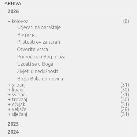
ARHIVA
2026
–
kolovoz
(8)
Utjecati na naraštaje
Bog je jači
Protuotrov za strah
Otvorite vrata
Pomoć koju Bog pruža
Uzdati se u Boga
Živjeti u nedužnosti
Božja Bolja domovina
+
srpanj
(31)
+
lipanj
(30)
+
svibanj
(31)
+
travanj
(30)
+
ožujak
(31)
+
veljača
(28)
+
siječanj
(31)
2025
2024