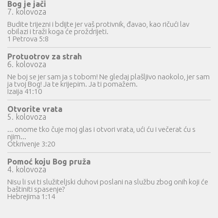
Bog je jači
7. kolovoza
Budite trijezni i bdijte jer vaš protivnik, đavao, kao ričući lav
obilazi i traži koga će proždrijeti.
1 Petrova 5:8
Protuotrov za strah
6. kolovoza
Ne boj se jer sam ja s tobom! Ne gledaj plašljivo naokolo, jer sam
ja tvoj Bog! Ja te krijepim. Ja ti pomažem.
Izaija 41:10
Otvorite vrata
5. kolovoza
... onome tko čuje moj glas i otvori vrata, ući ću i večerat ću s
njim...
Otkrivenje 3:20
Pomoć koju Bog pruža
4. kolovoza
Nisu li svi ti služiteljski duhovi poslani na službu zbog onih koji će
baštiniti spasenje?
Hebrejima 1:14