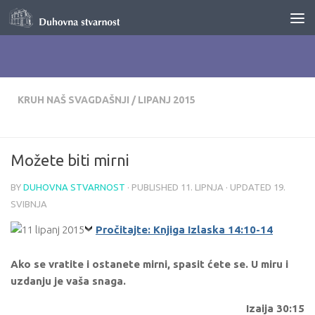
Skip to content
KRUH NAŠ SVAGDAŠNJI
/
LIPANJ 2015
Možete biti mirni
BY
DUHOVNA STVARNOST
· PUBLISHED
11. LIPNJA
· UPDATED
19.
SVIBNJA
Pročitajte: Knjiga Izlaska 14:10-14
Ako se vratite i ostanete mirni, spasit ćete se. U miru i
uzdanju je vaša snaga.
Izaija 30:15