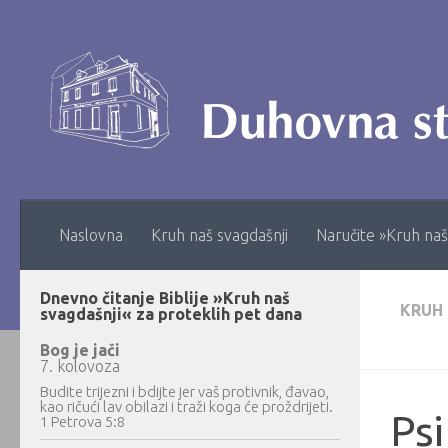
Skip to content
Naslovna
Kruh naš svagdašnji
Naručite »Kruh naš
Dnevno čitanje Biblije »Kruh naš
KRUH
svagdašnji« za proteklih pet dana
Bog je jači
7. kolovoza
Budite trijezni i bdijte jer vaš protivnik, đavao,
kao ričući lav obilazi i traži koga će proždrijeti.
Psi
1 Petrova 5:8