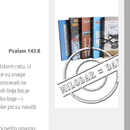
Psalam 143:8
tskom ratu. U
čke su snage
ozoravati na
h linija bio je
o boje – i
e psi su naučili
ini nešto opasno,