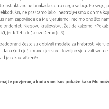
to instinktivno ne bi nikada učinio i čega se boji. Po svojoj
elikodušni, ne praštamo lako i nestrpljivi smo s onima koji
sus nam zapovijeda da Mu vjerujemo i radimo ono što na
 će pridonijeti Njegovu kraljevstvu. Želi da kažemo: »Pokaž
ići, jer k Tebi dušu uzdižem« (r. 8).
 padobranci često su dobivali medalje za hrabrost. Vjeruj
 dana čuti riječ »bravo« jer smo dovoljno vjerovali svome
kad je rekao: »Kreni!«
Imajte povjeranja kada vam Isus pokaže kako Mu možet