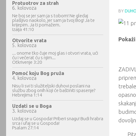
Protuotrov za strah
6. kolovoza
BY
DUHO
Ne boj se jer sam ja s tobom! Ne gledaj
plašljivo naokolo, jer sam ja tvoj Bog! Ja te
krijepim. Ja ti pomažem.
Izaija 41:10
Pokaži 
Otvorite vrata
5. kolovoza
... onome tko čuje moj glas i otvori vrata, ući
ću i večerat ću s njim...
Otkrivenje 3:20
ZADIVL
Pomoć koju Bog pruža
priprem
4. kolovoza
Nisu li svi ti služiteljski duhovi poslani na
trebale
službu zbog onih koji će baštiniti spasenje?
opasnost
Hebrejima 1:14
skakanj
Uzdati se u Boga
3. kolovoza
budimo 
Uzdaj se u Gospoda! Priberi snagu! Budi hrabra
dovoljn
srca i ufaj se u Gospoda!
Psalam 27:14
Pit