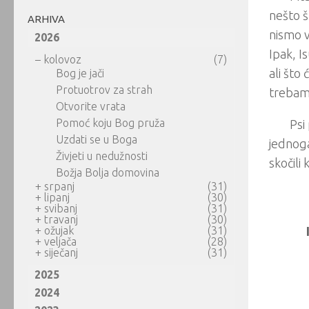
nešto š
ARHIVA
nismo v
2026
Ipak, I
–
kolovoz
(7)
ali što
Bog je jači
Protuotrov za strah
trebam 
Otvorite vrata
Pomoć koju Bog pruža
Psi
Uzdati se u Boga
jednoga
Živjeti u nedužnosti
skočili 
Božja Bolja domovina
+
srpanj
(31)
+
lipanj
(30)
+
svibanj
(31)
+
travanj
(30)
+
ožujak
(31)
+
veljača
(28)
+
siječanj
(31)
2025
2024