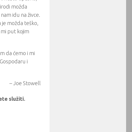
 pirodi možda
 nam idu na živce.
m je možda teško,
i mi put kojim
em da ćemo i mi
 Gospodaru i
– Joe Stowell
e služiti.