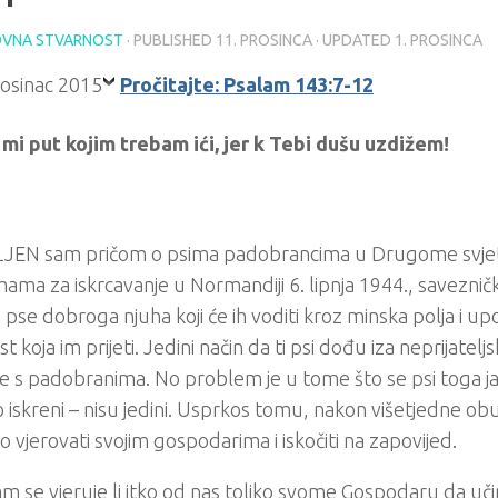
VNA STVARNOST
· PUBLISHED
11. PROSINCA
· UPDATED
1. PROSINCA
Pročitajte: Psalam 143:7-12
mi put kojim trebam ići, jer k Tebi dušu uzdižem!
JEN sam pričom o psima padobrancima u Drugome svje
ama za iskrcavanje u Normandiji 6. lipnja 1944., savezni
 pse dobroga njuha koji će ih voditi kroz minska polja i up
 koja im prijeti. Jedini način da ti psi dođu iza neprijateljski
e s padobranima. No problem je u tome što se psi toga jak
iskreni – nisu jedini. Usprkos tomu, nakon višetjedne obuk
o vjerovati svojim gospodarima i iskočiti na zapovijed.
am se vjeruje li itko od nas toliko svome Gospodaru da uč