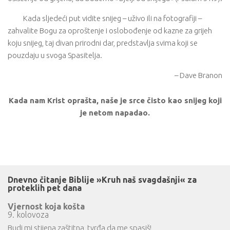
Kada sljedeći put vidite snijeg – uživo ili na fotografiji –
zahvalite Bogu za oproštenje i oslobođenje od kazne za grijeh
koju snijeg, taj divan prirodni dar, predstavlja svima koji se
pouzdaju u svoga Spasitelja.
– Dave Branon
Kada nam Krist oprašta, naše je srce čisto kao snijeg koji
je netom napadao.
Dnevno čitanje Biblije »Kruh naš svagdašnji« za
proteklih pet dana
Vjernost koja košta
9. kolovoza
Budi mi stijena zaštitna, tvrđa da me spasiš!