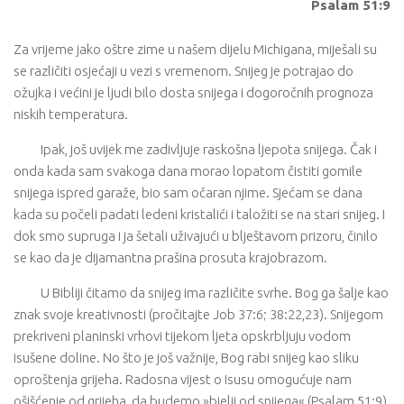
Psalam 51:9
Za vrijeme jako oštre zime u našem dijelu Michigana, miješali su
se različiti osjećaji u vezi s vremenom. Snijeg je potrajao do
ožujka i većini je ljudi bilo dosta snijega i dogoročnih prognoza
niskih temperatura.
Ipak, još uvijek me zadivljuje raskošna ljepota snijega. Čak i
onda kada sam svakoga dana morao lopatom čistiti gomile
snijega ispred garaže, bio sam očaran njime. Sjećam se dana
kada su počeli padati ledeni kristalići i taložiti se na stari snijeg. I
dok smo supruga i ja šetali uživajući u blještavom prizoru, činilo
se kao da je dijamantna prašina prosuta krajobrazom.
U Bibliji čitamo da snijeg ima različite svrhe. Bog ga šalje kao
znak svoje kreativnosti (pročitajte Job 37:6; 38:22,23). Snijegom
prekriveni planinski vrhovi tijekom ljeta opskrbljuju vodom
isušene doline. No što je još važnije, Bog rabi snijeg kao sliku
oproštenja grijeha. Radosna vijest o Isusu omogućuje nam
ošišćenje od grijeha, da budemo »bjelji od snijega« (Psalam 51:9).