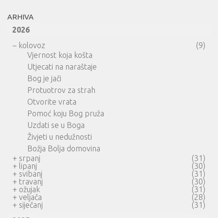
ARHIVA
2026
–
kolovoz
(9)
Vjernost koja košta
Utjecati na naraštaje
Bog je jači
Protuotrov za strah
Otvorite vrata
Pomoć koju Bog pruža
Uzdati se u Boga
Živjeti u nedužnosti
Božja Bolja domovina
+
srpanj
(31)
+
lipanj
(30)
+
svibanj
(31)
+
travanj
(30)
+
ožujak
(31)
+
veljača
(28)
+
siječanj
(31)