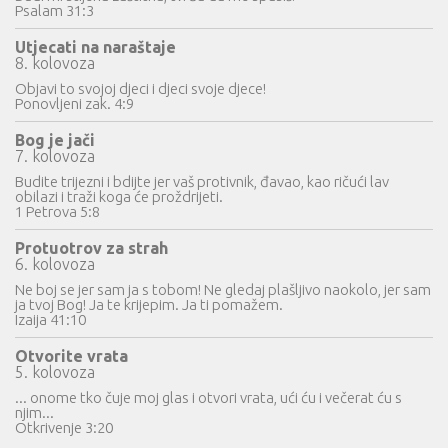
Psalam 31:3
Utjecati na naraštaje
8. kolovoza
Objavi to svojoj djeci i djeci svoje djece!
Ponovljeni zak. 4:9
Bog je jači
7. kolovoza
Budite trijezni i bdijte jer vaš protivnik, đavao, kao ričući lav
obilazi i traži koga će proždrijeti.
1 Petrova 5:8
Protuotrov za strah
6. kolovoza
Ne boj se jer sam ja s tobom! Ne gledaj plašljivo naokolo, jer sam
ja tvoj Bog! Ja te krijepim. Ja ti pomažem.
Izaija 41:10
Otvorite vrata
5. kolovoza
... onome tko čuje moj glas i otvori vrata, ući ću i večerat ću s
njim...
Otkrivenje 3:20