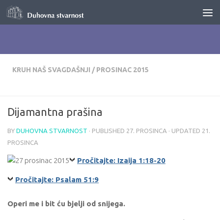
Skip to content
KRUH NAŠ SVAGDAŠNJI
/
PROSINAC 2015
Dijamantna prašina
BY
DUHOVNA STVARNOST
· PUBLISHED
27. PROSINCA
· UPDATED
21.
PROSINCA
Pročitajte: Izaija 1:18-20
Pročitajte: Psalam 51:9
Operi me i bit ću bjelji od snijega.