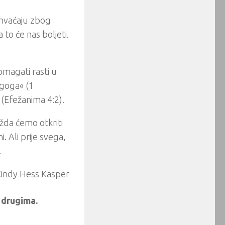
rihvaćaju zbog
 to će nas boljeti.
omagati rasti u
ugoga« (1
 (Efežanima 4:2).
ožda ćemo otkriti
. Ali prije svega,
.
indy Hess Kasper
 drugima.