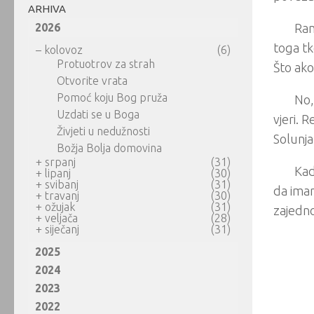
ARHIVA
2026
Ran
toga tk
–
kolovoz
(6)
Protuotrov za strah
Što ak
Otvorite vrata
Pomoć koju Bog pruža
No,
Uzdati se u Boga
vjeri. 
Živjeti u nedužnosti
Solunja
Božja Bolja domovina
+
srpanj
(31)
Kad
+
lipanj
(30)
+
svibanj
(31)
da imam
+
travanj
(30)
+
ožujak
(31)
zajedno
+
veljača
(28)
+
siječanj
(31)
2025
2024
2023
2022