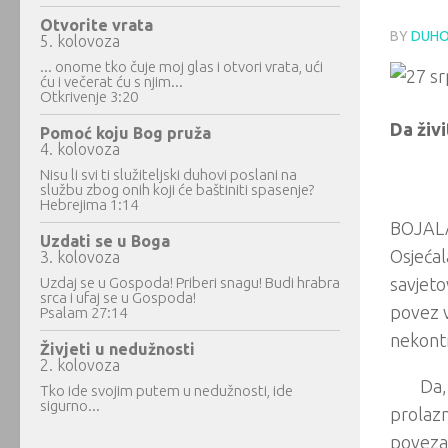
Otvorite vrata
BY
DUHO
5. kolovoza
... onome tko čuje moj glas i otvori vrata, ući
ću i večerat ću s njim...
Otkrivenje 3:20
Da živ
Pomoć koju Bog pruža
4. kolovoza
Nisu li svi ti služiteljski duhovi poslani na
službu zbog onih koji će baštiniti spasenje?
Hebrejima 1:14
BOJALA 
Uzdati se u Boga
Osjećal
3. kolovoza
Uzdaj se u Gospoda! Priberi snagu! Budi hrabra
savjeto
srca i ufaj se u Gospoda!
povez vi
Psalam 27:14
nekont
Živjeti u nedužnosti
2. kolovoza
Da,
Tko ide svojim putem u nedužnosti, ide
sigurno...
prolazn
poveza 