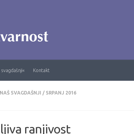
 svagdašnji«
Kontakt
 NAŠ SVAGDAŠNJI
/
SRPANJ 2016
ljiva ranjivost