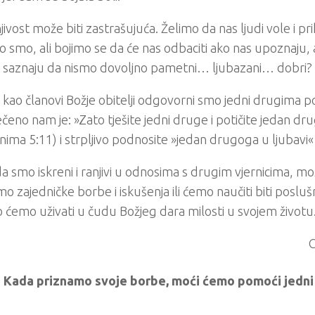
jivost može biti zastrašujuća. Želimo da nas ljudi vole i p
o smo, ali bojimo se da će nas odbaciti ako nas upoznaju, a
o saznaju da nismo dovoljno pametni… ljubazani… dobri?
 kao članovi Božje obitelji odgovorni smo jedni drugima p
Rečeno nam je: »Zato tješite jedni druge i potičite jedan dr
nima 5:11) i strpljivo podnosite »jedan drugoga u ljubavi«
a smo iskreni i ranjivi u odnosima s drugim vjernicima, m
o zajedničke borbe i iskušenja ili ćemo naučiti biti poslušni
 ćemo uživati u čudu Božjeg dara milosti u svojem životu
C
Kada priznamo svoje borbe, moći ćemo pomoći jedni