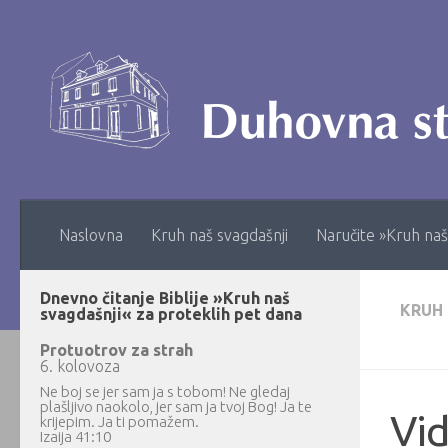
Skip to content
Naslovna
Kruh naš svagdašnji
Naručite »Kruh naš
Dnevno čitanje Biblije »Kruh naš
KRUH
svagdašnji« za proteklih pet dana
Protuotrov za strah
6. kolovoza
Ne boj se jer sam ja s tobom! Ne gledaj
plašljivo naokolo, jer sam ja tvoj Bog! Ja te
Vid
krijepim. Ja ti pomažem.
Izaija 41:10