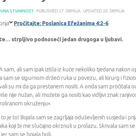
VNA STVARNOST
· PUBLISHED
27. SRPNJA
· UPDATED
20. SRPNJA
Pročitajte: Poslanica Efežanima 4:2-6
ite… strpljivo podnoseći jedan drugoga u ljubavi.
sam, ali sam ipak izišla iz kuće nekoliko tjedana nakon o
a sam se sigurnom držeći ruka u povezu, ali kirurg i fizio
vali su mi da ga prestanem nositi. A onda sam pročitala ov
še nije nužan, ali možete ga nositi kao vidljivi znak ranjivo
roliranom okruženju«
 to je to! Bojala sam se zagrljaja oduševljenih susjeda i prijat
ika koji bi me slučajno okrznuli u prolazu. Skrivala sam se
jer sam se bojala boli.