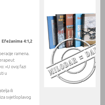
Efežanima 4:1,2
peracije ramena.
terapeut
o: »U ovoj fazi
sti u
elja ili
 iza svjetloplavog