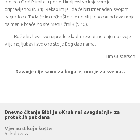
mojega Oca! Primite u posjed kraljevstvo koje vam je
pripravljeno» (r. 34). Rekao im je i da će biti iznenađeni svojom
nagradom. Tada će im reći: »Što ste učinili jednomu od ove moje
najmanje braće, to ste Meni učinili« (r. 40).
Božje kraljevstvo napreduje kada nesebično dajemo svoje
vrijeme, ljubav i sve ono što je Bog dao nama.
Tim Gustafson
Davanje nije samo za bogate; ono je za sve nas.
Dnevno čitanje Biblije »Kruh naš svagdašnji« za
proteklih pet dana
Vjernost koja košta
9. kolovoza