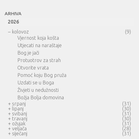
ARHIVA
2026
–
kolovoz
(9)
Vjernost koja košta
Utjecati na naraštaje
Bog je jači
Protuotrov za strah
Otvorite vrata
Pomoć koju Bog pruža
Uzdati se u Boga
Živjeti u nedužnosti
Božja Bolja domovina
+
srpanj
(31)
+
lipanj
(30)
+
svibanj
(31)
+
travanj
(30)
+
ožujak
(31)
+
veljača
(28)
+
siječanj
(31)