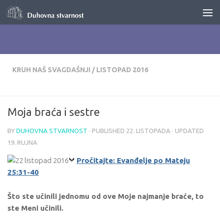
Skip to content
KRUH NAŠ SVAGDAŠNJI
/
LISTOPAD 2016
Moja braća i sestre
BY
DUHOVNA STVARNOST
· PUBLISHED
22. LISTOPADA
· UPDATED
19. RUJNA
Pročitajte: Evanđelje po Mateju
25:31-40
Što ste učinili jednomu od ove Moje najmanje braće, to
ste Meni učinili.