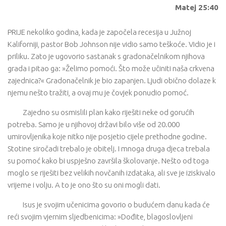
Matej 25:40
PRIJE nekoliko godina, kada je započela recesija u Južnoj
Kaliforniji, pastor Bob Johnson nije vidio samo teškoće. Vidio je i
priliku. Zato je ugovorio sastanak s gradonačelnikom njihova
grada i pitao ga: »Želimo pomoći. Što može učiniti naša crkvena
zajednica?« Gradonačelnik je bio zapanjen. Ljudi obično dolaze k
njemu nešto tražiti, a ovaj mu je čovjek ponudio pomoć.
Zajedno su osmislili plan kako riješiti neke od gorućih
potreba. Samo je u njihovoj državi bilo više od 20.000
umirovljenika koje nitko nije posjetio cijele prethodne godine.
Stotine siročadi trebalo je obitelj. I mnoga druga djeca trebala
su pomoć kako bi uspješno završila školovanje. Nešto od toga
moglo se riješiti bez velikih novčanih izdataka, ali sve je iziskivalo
vrijeme i volju. A to je ono što su oni mogli dati.
Isus je svojim učenicima govorio o budućem danu kada će
reći svojim vjernim sljedbenicima: »Dođite, blagoslovljeni