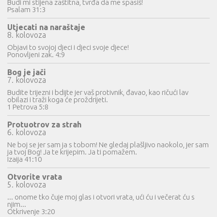
Budi mi stijena zaštitna, tvrđa da me spasiš!
Psalam 31:3
Utjecati na naraštaje
8. kolovoza
Objavi to svojoj djeci i djeci svoje djece!
Ponovljeni zak. 4:9
Bog je jači
7. kolovoza
Budite trijezni i bdijte jer vaš protivnik, đavao, kao ričući lav
obilazi i traži koga će proždrijeti.
1 Petrova 5:8
Protuotrov za strah
6. kolovoza
Ne boj se jer sam ja s tobom! Ne gledaj plašljivo naokolo, jer sam
ja tvoj Bog! Ja te krijepim. Ja ti pomažem.
Izaija 41:10
Otvorite vrata
5. kolovoza
... onome tko čuje moj glas i otvori vrata, ući ću i večerat ću s
njim...
Otkrivenje 3:20