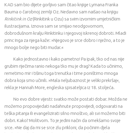
KAD sam bio dijete gorljivo sam čitao knjige Lymana Franka
Bauma o čarobnoj zemlji Oz. Nedavno sam naišao na knjigu
Rinkitink in Oz
(Rinkitink u Ozu) sa svim izvornim umjetničkim
ilustracijama. Iznova sam se smijao neodgovornom,
dobrodušnom kralju Rinkitinku i njegovoj iskrenoj dobroti. Mladi
princ Inga za njega kaže: »Njegovo je srce dobro i nježno, a to je
mnogo bolje nego biti mudar.«
Kako jednostavno i kako pametno! Pa ipak, tko od nas nije
grubim riječima ranio nekoga tko mu je drag? Kada to učinimo,
remetimo mir i tišinu toga trenutka i time poništimo mnoga
dobra koja smo učinili. »Mala neljubaznost je veliki prekršaj«,
rekla je Hannah More, engleska spisateljica iz 18. stoljeća.
No evo dobre vijesti: svatko može postati dobar. Možda ne
možemo propovijedati nadahnute propovijedi, odgovarati na
teška pitanja ili evangelizirati silno mnoštvo, ali svi možemo biti
dobri. Kako? Molitvom. To je jedini način da omekšamo svoje
srce. »Ne daj da mi se srce zlu prikloni, da počinim djela