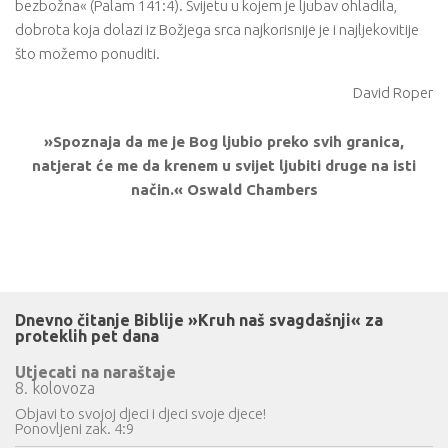
bezbožna« (Palam 141:4). Svijetu u kojem je ljubav ohladila,
dobrota koja dolazi iz Božjega srca najkorisnije je i najljekovitije
što možemo ponuditi.
David Roper
»Spoznaja da me je Bog ljubio preko svih granica,
natjerat će me da krenem u svijet ljubiti druge na isti
način.« Oswald Chambers
Dnevno čitanje Biblije »Kruh naš svagdašnji« za
proteklih pet dana
Utjecati na naraštaje
8. kolovoza
Objavi to svojoj djeci i djeci svoje djece!
Ponovljeni zak. 4:9