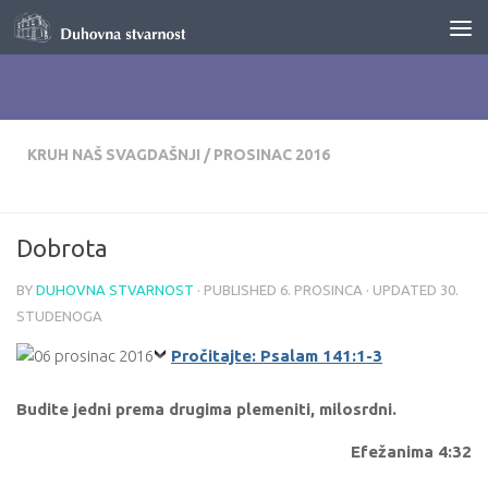
Skip to content
KRUH NAŠ SVAGDAŠNJI
/
PROSINAC 2016
Dobrota
BY
DUHOVNA STVARNOST
· PUBLISHED
6. PROSINCA
· UPDATED
30.
STUDENOGA
Pročitajte: Psalam 141:1-3
Budite jedni prema drugima plemeniti, milosrdni.
Efežanima 4:32