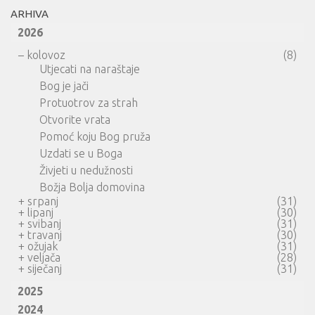
ARHIVA
2026
–
kolovoz
(8)
Utjecati na naraštaje
Bog je jači
Protuotrov za strah
Otvorite vrata
Pomoć koju Bog pruža
Uzdati se u Boga
Živjeti u nedužnosti
Božja Bolja domovina
+
srpanj
(31)
+
lipanj
(30)
+
svibanj
(31)
+
travanj
(30)
+
ožujak
(31)
+
veljača
(28)
+
siječanj
(31)
2025
2024