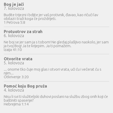
Bog je jači
7. kolovoza
Budite trijezni i bdijte jer vaš protivnik, đavao, kao ričući lav
obilazi i traži koga će proždrijeti.
1 Petrova 5:8
Protuotrov za strah
6. kolovoza
Ne boj se jer sam ja s tobom! Ne gledaj plašljivo naokolo, jer sam
ja tvoj Bog! Ja te krijepim. Ja ti pomažem.
Izaija 41:10
Otvorite vrata
5. kolovoza
... onome tko čuje moj glas i otvori vrata, ući ću i večerat ću s
njim...
Otkrivenje 3:20
Pomoć koju Bog pruža
4. kolovoza
Nisu li svi ti služiteljski duhovi poslani na službu zbog onih koji će
baštiniti spasenje?
Hebrejima 1:14