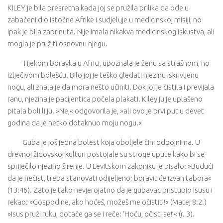
KILEY je bila presretna kada joj se pružila prilika da ode u
zabačeni dio Istočne Afrike i sudjeluje u medicinskoj misiji, no
ipak je bila zabrinuta. Nije imala nikakva medicinskog iskustva, ali
mogla je pružiti osnovnu njegu.
Tijekom boravka u Africi, upoznala je ženu sa strašnom, no
izlječivom bolešću. Bilo joj je teško gledati njezinu iskrivljenu
nogu, ali znala je da mora nešto učiniti. Dok joj je čistila i previjala
ranu, njezina je pacijentica počela plakati. Kiley ju je uplašeno
pitala boli li ju. »Ne,« odgovorila je, »ali ovo je prvi put u devet
godina da je netko dotaknuo moju nogu.«
Guba je još jedna bolest koja oboljele čini odbojnima. U
drevnoj židovskoj kulturi postojale su stroge upute kako bi se
spriječilo njezino širenje. U Levitskom zakoniku je pisalo: »Budući
da je nečist, treba stanovati odijeljeno; boravit će izvan tabora«
(13:46). Zato je tako nevjerojatno da je gubavac pristupio Isusu i
rekao: »Gospodine, ako hoćeš, možeš me očistiti!« (Matej 8:2.)
»Isus pruži ruku, dotače ga se i reče: ‘Hoću, očisti se!’« (r. 3).