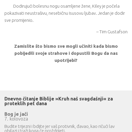
Dodirujući bolesnu nogu osamljene žene, Kiley je počela
pokazivati neustrašivu, nesebičnu Isusovu ljubav. Jedan je dodir
sve promijenio.
– Tim Gustafson
Zamislite što bismo sve mogli učiniti kada bismo
pobijedili svoje strahove i dopustili Bogu da nas
upotrijebi?
Dnevno čitanje Biblije »Kruh naš svagdašnji« za
proteklih pet dana
Bog je jači
7. kolovoza
Budite trijezni i bdijte jer vaš protivnik, đavao, kao ričući lav
obilazi i traži koga će proždrijeti.