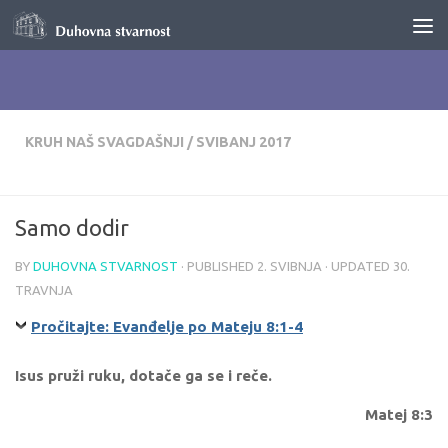
Skip to content
KRUH NAŠ SVAGDAŠNJI
/
SVIBANJ 2017
Samo dodir
BY
DUHOVNA STVARNOST
· PUBLISHED
2. SVIBNJA
· UPDATED
30.
TRAVNJA
Pročitajte: Evanđelje po Mateju 8:1-4
Isus pruži ruku, dotače ga se i reče.
Matej 8:3