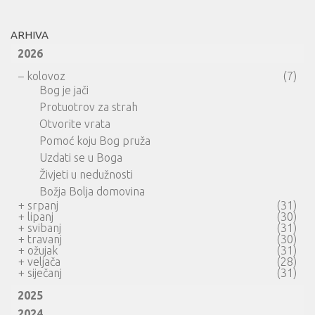
ARHIVA
2026
–
kolovoz
(7)
Bog je jači
Protuotrov za strah
Otvorite vrata
Pomoć koju Bog pruža
Uzdati se u Boga
Živjeti u nedužnosti
Božja Bolja domovina
+
srpanj
(31)
+
lipanj
(30)
+
svibanj
(31)
+
travanj
(30)
+
ožujak
(31)
+
veljača
(28)
+
siječanj
(31)
2025
2024