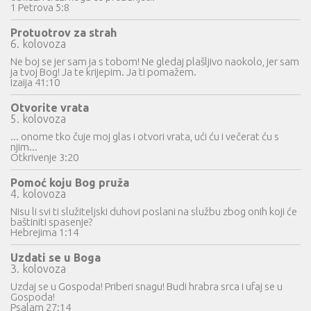
1 Petrova 5:8
Protuotrov za strah
6. kolovoza
Ne boj se jer sam ja s tobom! Ne gledaj plašljivo naokolo, jer sam
ja tvoj Bog! Ja te krijepim. Ja ti pomažem.
Izaija 41:10
Otvorite vrata
5. kolovoza
... onome tko čuje moj glas i otvori vrata, ući ću i večerat ću s
njim...
Otkrivenje 3:20
Pomoć koju Bog pruža
4. kolovoza
Nisu li svi ti služiteljski duhovi poslani na službu zbog onih koji će
baštiniti spasenje?
Hebrejima 1:14
Uzdati se u Boga
3. kolovoza
Uzdaj se u Gospoda! Priberi snagu! Budi hrabra srca i ufaj se u
Gospoda!
Psalam 27:14