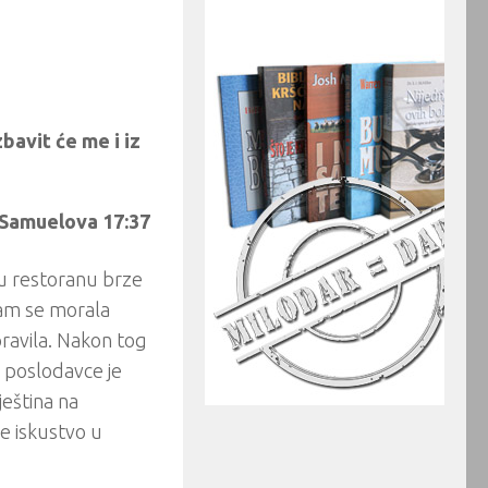
zbavit će me i iz
 Samuelova 17:37
 u restoranu brze
 sam se morala
pravila. Nakon tog
o poslodavce je
ještina na
je iskustvo u