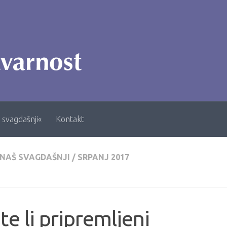
 svagdašnji«
Kontakt
 NAŠ SVAGDAŠNJI
/
SRPANJ 2017
te li pripremljeni