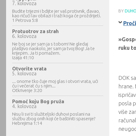
7. kolovoza
Budite trijezni i bdijte jer vaš protivnik, đavao,
BY
DUHO
kao ričući lav obilazi i traži koga će proždrijeti.
1 Petrova 5:8
Proči
Protuotrov za strah
6. kolovoza
»Gospod
Ne boj se jer sam ja s tobom! Ne gledaj
ruku to
plašljivo naokolo, jer sam ja tvoj Bog! Ja te
krijepim. Ja ti pomažem.
Izaija 41:10
Otvorite vrata
5. kolovoza
DOK sam
... onome tko čuje moj glas i otvori vrata, ući
ću i večerat ću s njim...
hrane. 
Otkrivenje 3:20
ispriča
Pomoć koju Bog pruža
posla p
4. kolovoza
više za
Nisu li svi ti služiteljski duhovi poslani na
službu zbog onih koji će baštiniti spasenje?
računal
Hebrejima 1:14
neugodn