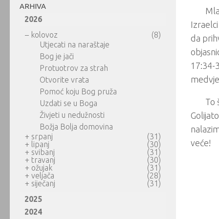
ARHIVA
Mla
2026
Izraelc
–
kolovoz
(8)
da prih
Utjecati na naraštaje
objasni
Bog je jači
17:34-3
Protuotrov za strah
medvjeđe
Otvorite vrata
Pomoć koju Bog pruža
To 
Uzdati se u Boga
Živjeti u nedužnosti
Golijat
Božja Bolja domovina
nalazim
+
srpanj
(31)
veće!
+
lipanj
(30)
+
svibanj
(31)
+
travanj
(30)
+
ožujak
(31)
+
veljača
(28)
+
siječanj
(31)
2025
2024