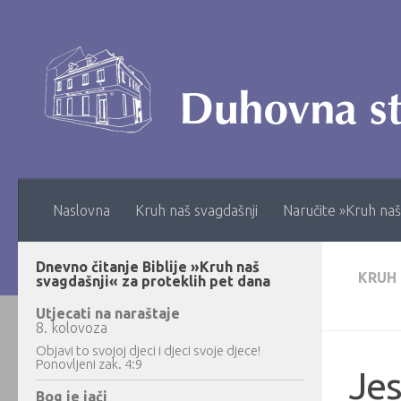
Skip to content
Naslovna
Kruh naš svagdašnji
Naručite »Kruh naš
Dnevno čitanje Biblije »Kruh naš
KRUH
svagdašnji« za proteklih pet dana
Utjecati na naraštaje
8. kolovoza
Objavi to svojoj djeci i djeci svoje djece!
Ponovljeni zak. 4:9
Jes
Bog je jači