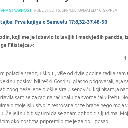
VNA STVARNOST
· PUBLISHED
15. SRPNJA
· UPDATED
10. SRPNJA
tajte: Prva knjiga o Samuelu 17:8,32-37,48-50
in, koji me je izbavio iz lavljih i medvjeđih pandža, i
ga Filistejca.«
1
 polazila srednju školu, više od dvije godine radila sam
Neki su poslovi bili teški. Gosti su glasno prigovarali, a ja
vati zbog neželjene ploške sira u sendviču koji nisam ja na
rijavila sam se za rad na računalu na svome fakultetu. N
nimalo moje iskustvo iz restorana brze hrane nego moja v
u. Željeli su biti sigurni da se znam ophoditi s ljudima. Mo
im okolnostima pripremilo me je za bolji posao!