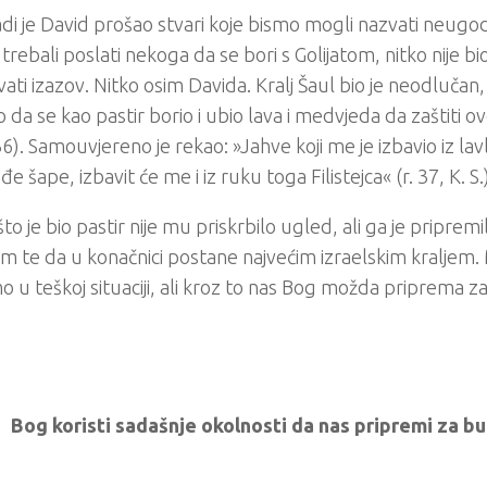
di je David prošao stvari koje bismo mogli nazvati neug
i trebali poslati nekoga da se bori s Golijatom, nitko nije b
vati izazov. Nitko osim Davida. Kralj Šaul bio je neodlučan,
o da se kao pastir borio i ubio lava i medvjeda da zaštiti 
6). Samouvjereno je rekao: »Jahve koji me je izbavio iz lav
 šape, izbavit će me i iz ruku toga Filistejca« (r. 37, K. S.)
što je bio pastir nije mu priskrbilo ugled, ali ga je priprem
om te da u konačnici postane najvećim izraelskim kraljem
o u teškoj situaciji, ali kroz to nas Bog možda priprema za
Bog koristi sadašnje okolnosti da nas pripremi za b