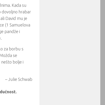
odnima. Kada su
io dovoljno hrabar
 ali David mu je
ovce (1 Samuelova
lje pandže i
.
ilo za borbu s
. Možda se
 nešto bolje i
– Julie Schwab
udućnost.