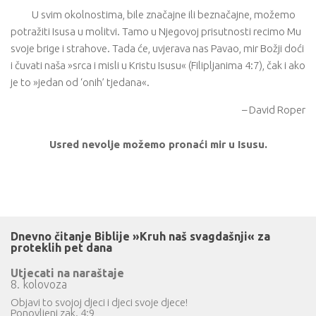
U svim okolnostima, bile značajne ili beznačajne, možemo
potražiti Isusa u molitvi. Tamo u Njegovoj prisutnosti recimo Mu
svoje brige i strahove. Tada će, uvjerava nas Pavao, mir Božji doći
i čuvati naša »srca i misli u Kristu Isusu« (Filipljanima 4:7), čak i ako
je to »jedan od ‘onih’ tjedana«.
– David Roper
Usred nevolje možemo pronaći mir u Isusu.
Dnevno čitanje Biblije »Kruh naš svagdašnji« za
proteklih pet dana
Utjecati na naraštaje
8. kolovoza
Objavi to svojoj djeci i djeci svoje djece!
Ponovljeni zak. 4:9