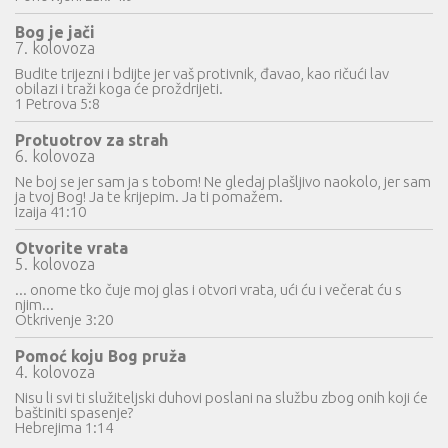
Bog je jači
7. kolovoza
Budite trijezni i bdijte jer vaš protivnik, đavao, kao ričući lav
obilazi i traži koga će proždrijeti.
1 Petrova 5:8
Protuotrov za strah
6. kolovoza
Ne boj se jer sam ja s tobom! Ne gledaj plašljivo naokolo, jer sam
ja tvoj Bog! Ja te krijepim. Ja ti pomažem.
Izaija 41:10
Otvorite vrata
5. kolovoza
... onome tko čuje moj glas i otvori vrata, ući ću i večerat ću s
njim...
Otkrivenje 3:20
Pomoć koju Bog pruža
4. kolovoza
Nisu li svi ti služiteljski duhovi poslani na službu zbog onih koji će
baštiniti spasenje?
Hebrejima 1:14