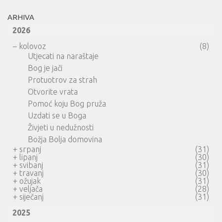
ARHIVA
2026
–
kolovoz
(8)
Utjecati na naraštaje
Bog je jači
Protuotrov za strah
Otvorite vrata
Pomoć koju Bog pruža
Uzdati se u Boga
Živjeti u nedužnosti
Božja Bolja domovina
+
srpanj
(31)
+
lipanj
(30)
+
svibanj
(31)
+
travanj
(30)
+
ožujak
(31)
+
veljača
(28)
+
siječanj
(31)
2025