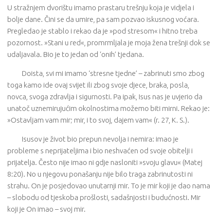
U stražnjem dvorištu imamo prastaru trešnju koja je vidjela i
bolje dane. Čini se da umire, pa sam pozvao iskusnog voćara.
Pregledao je stablo i rekao da je »pod stresom« i hitno treba
pozornost. »Stani u red«, promrmljala je moja žena trešnji dok se
udaljavala. Bio je to jedan od ‘onih’ tjedana.
Doista, svi mi imamo ‘stresne tjedne’ – zabrinuti smo zbog
toga kamo ide ovaj svijet ili zbog svoje djece, braka, posla,
novca, svoga zdravlja i sigurnosti. Pa ipak, Isus nas je uvjerio da
unatoč uznemirujućim okolnostima možemo biti mirni. Rekao je:
»Ostavljam vam mir; mir, i to svoj, dajem vam« (r. 27, K. S.).
Isusov je život bio prepun nevolja i nemira: imao je
probleme s neprijateljima i bio neshvaćen od svoje obitelji i
prijatelja. Često nije imao ni gdje nasloniti »svoju glavu« (Matej
8:20). No u njegovu ponašanju nije bilo traga zabrinutosti ni
strahu. On je posjedovao unutarnji mir. To je mir koji je dao nama
– slobodu od tjeskoba prošlosti, sadašnjosti i budućnosti. Mir
koji je On imao – svoj mir.