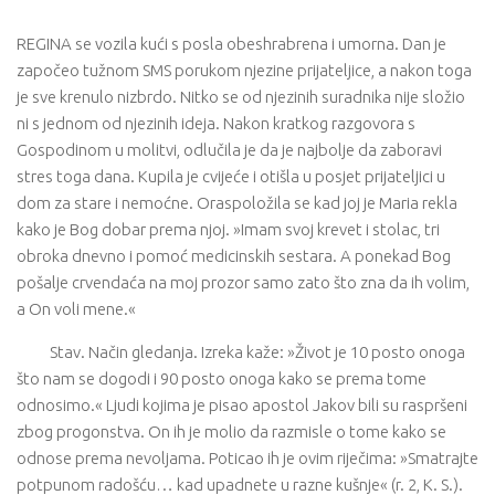
REGINA se vozila kući s posla obeshrabrena i umorna. Dan je
započeo tužnom SMS porukom njezine prijateljice, a nakon toga
je sve krenulo nizbrdo. Nitko se od njezinih suradnika nije složio
ni s jednom od njezinih ideja. Nakon kratkog razgovora s
Gospodinom u molitvi, odlučila je da je najbolje da zaboravi
stres toga dana. Kupila je cvijeće i otišla u posjet prijateljici u
dom za stare i nemoćne. Oraspoložila se kad joj je Maria rekla
kako je Bog dobar prema njoj. »Imam svoj krevet i stolac, tri
obroka dnevno i pomoć medicinskih sestara. A ponekad Bog
pošalje crvendaća na moj prozor samo zato što zna da ih volim,
a On voli mene.«
Stav. Način gledanja. Izreka kaže: »Život je 10 posto onoga
što nam se dogodi i 90 posto onoga kako se prema tome
odnosimo.« Ljudi kojima je pisao apostol Jakov bili su raspršeni
zbog progonstva. On ih je molio da razmisle o tome kako se
odnose prema nevoljama. Poticao ih je ovim riječima: »Smatrajte
potpunom radošću… kad upadnete u razne kušnje« (r. 2, K. S.).