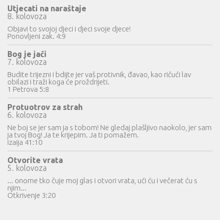
Utjecati na naraštaje
8. kolovoza
Objavi to svojoj djeci i djeci svoje djece!
Ponovljeni zak. 4:9
Bog je jači
7. kolovoza
Budite trijezni i bdijte jer vaš protivnik, đavao, kao ričući lav
obilazi i traži koga će proždrijeti.
1 Petrova 5:8
Protuotrov za strah
6. kolovoza
Ne boj se jer sam ja s tobom! Ne gledaj plašljivo naokolo, jer sam
ja tvoj Bog! Ja te krijepim. Ja ti pomažem.
Izaija 41:10
Otvorite vrata
5. kolovoza
... onome tko čuje moj glas i otvori vrata, ući ću i večerat ću s
njim...
Otkrivenje 3:20