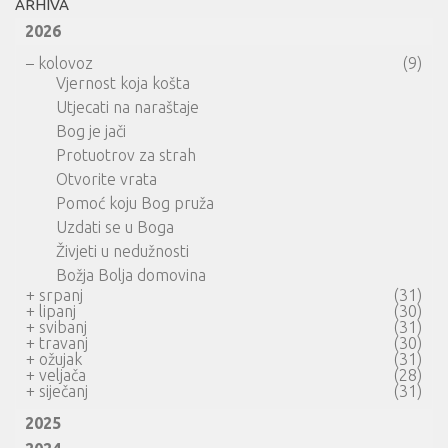
ARHIVA
2026
–
kolovoz
(9)
Vjernost koja košta
Utjecati na naraštaje
Bog je jači
Protuotrov za strah
Otvorite vrata
Pomoć koju Bog pruža
Uzdati se u Boga
Živjeti u nedužnosti
Božja Bolja domovina
+
srpanj
(31)
+
lipanj
(30)
+
svibanj
(31)
+
travanj
(30)
+
ožujak
(31)
+
veljača
(28)
+
siječanj
(31)
2025