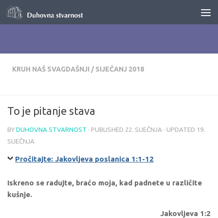
Skip to content
KRUH NAŠ SVAGDAŠNJI
/
SIJEČANJ 2018
To je pitanje stava
BY
DUHOVNA STVARNOST
· PUBLISHED
22. SIJEČNJA
· UPDATED
19.
SIJEČNJA
Pročitajte: Jakovljeva poslanica 1:1-12
Iskreno se radujte, braćo moja, kad padnete u različite
kušnje.
Jakovljeva 1:2