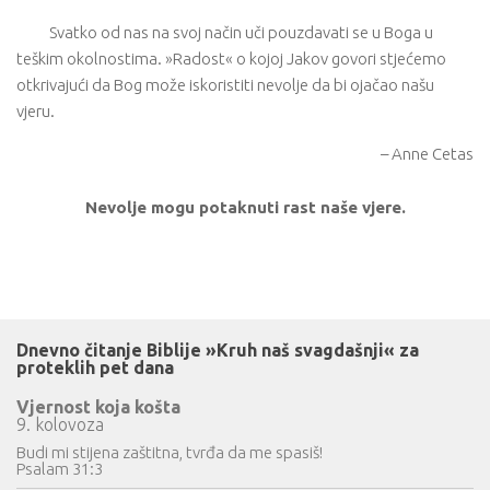
Svatko od nas na svoj način uči pouzdavati se u Boga u
teškim okolnostima. »Radost« o kojoj Jakov govori stjećemo
otkrivajući da Bog može iskoristiti nevolje da bi ojačao našu
vjeru.
– Anne Cetas
Nevolje mogu potaknuti rast naše vjere.
Dnevno čitanje Biblije »Kruh naš svagdašnji« za
proteklih pet dana
Vjernost koja košta
9. kolovoza
Budi mi stijena zaštitna, tvrđa da me spasiš!
Psalam 31:3