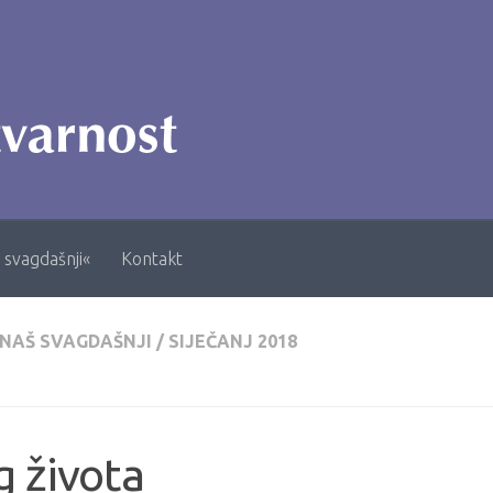
 svagdašnji«
Kontakt
 NAŠ SVAGDAŠNJI
/
SIJEČANJ 2018
 života