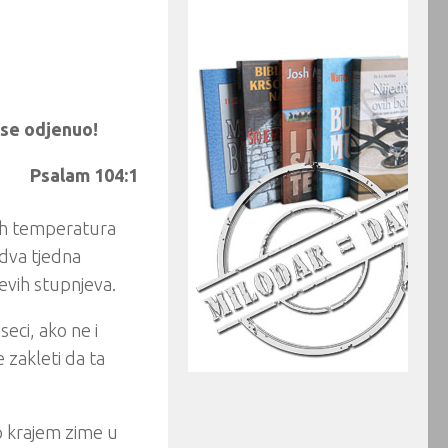
 se odjenuo!
Psalam 104:1
kih temperatura
 dva tjedna
vih stupnjeva.
seci, ako ne i
 zakleti da ta
o krajem zime u