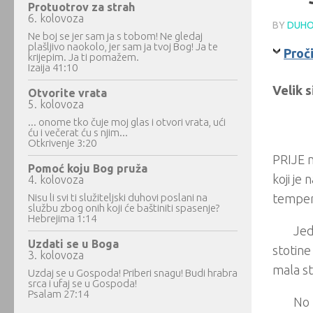
Protuotrov za strah
6. kolovoza
BY
DUHO
Ne boj se jer sam ja s tobom! Ne gledaj
plašljivo naokolo, jer sam ja tvoj Bog! Ja te
Proč
krijepim. Ja ti pomažem.
Izaija 41:10
Velik 
Otvorite vrata
5. kolovoza
... onome tko čuje moj glas i otvori vrata, ući
ću i večerat ću s njim...
Otkrivenje 3:20
PRIJE n
Pomoć koju Bog pruža
koji je
4. kolovoza
Nisu li svi ti služiteljski duhovi poslani na
temper
službu zbog onih koji će baštiniti spasenje?
Hebrejima 1:14
Jed
Uzdati se u Boga
stotine
3. kolovoza
mala st
Uzdaj se u Gospoda! Priberi snagu! Budi hrabra
srca i ufaj se u Gospoda!
Psalam 27:14
No 