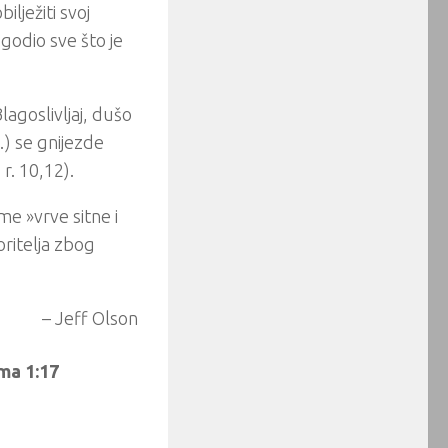
ilježiti svoj
ugodio sve što je
Blagoslivljaj, dušo
…) se gnijezde
r. 10,12).
e »vrve sitne i
oritelja zbog
– Jeff Olson
ima 1:17