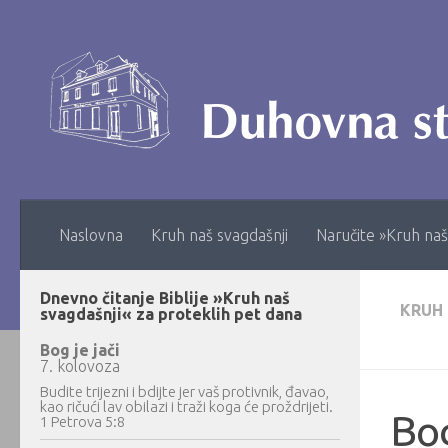
Skip to content
Naslovna
Kruh naš svagdašnji
Naručite »Kruh naš
Dnevno čitanje Biblije »Kruh naš
KRUH
svagdašnji« za proteklih pet dana
Bog je jači
7. kolovoza
Budite trijezni i bdijte jer vaš protivnik, đavao,
kao ričući lav obilazi i traži koga će proždrijeti.
Bog
1 Petrova 5:8