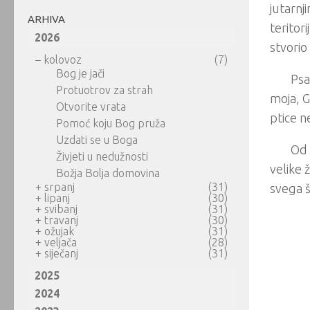
jutarnj
ARHIVA
teritor
2026
stvorio
–
kolovoz
(7)
Bog je jači
Psa
Protuotrov za strah
moja, G
Otvorite vrata
ptice n
Pomoć koju Bog pruža
Uzdati se u Boga
Od 
Živjeti u nedužnosti
velike 
Božja Bolja domovina
+
srpanj
(31)
svega š
+
lipanj
(30)
+
svibanj
(31)
+
travanj
(30)
+
ožujak
(31)
+
veljača
(28)
+
siječanj
(31)
2025
2024