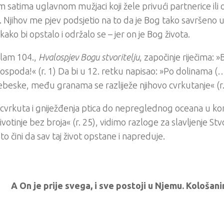
im satima uglavnom mužjaci koji žele privući partnerice ili ob
ij. Njihov me pjev podsjetio na to da je Bog tako savršeno 
 kako bi opstalo i održalo se – jer on je Bog života.
lam 104.,
Hvalospjev Bogu stvoritelju
, započinje riječima: »
ospoda!« (r. 1) Da bi u 12. retku napisao: »Po dolinama (
ebeske, među granama se razliježe njihovo cvrkutanje« (r. 
cvrkuta i gniježđenja ptica do nepreglednog oceana u kom
životinje bez broja« (r. 25), vidimo razloge za slavljenje Stv
to čini da sav taj život opstane i napreduje.
A On je prije svega, i sve postoji u Njemu. Kološan