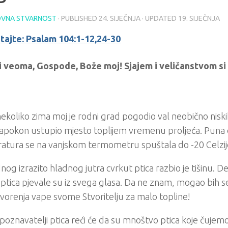
VNA STVARNOST
· PUBLISHED
24. SIJEČNJA
· UPDATED
19. SIJEČNJA
itajte: Psalam 104:1-12,24-30
si veoma, Gospode, Bože moj! Sjajem i veličanstvom si
ekoliko zima moj je rodni grad pogodio val neobično nis
 napokon ustupio mjesto toplijem vremenu proljeća. Puna
atura se na vanjskom termometru spuštala do -20 Celzije
nog izrazito hladnog jutra cvrkut ptica razbio je tišinu. De
 ptica pjevale su iz svega glasa. Da ne znam, mogao bih se
vorenja vape svome Stvoritelju za malo topline!
poznavatelji ptica reći će da su mnoštvo ptica koje čujem