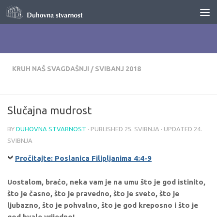
Skip to content
KRUH NAŠ SVAGDAŠNJI
/
SVIBANJ 2018
Slučajna mudrost
BY
DUHOVNA STVARNOST
· PUBLISHED
25. SVIBNJA
· UPDATED
24.
SVIBNJA
Pročitajte: Poslanica Filipljanima 4:4-9
Uostalom, braćo, neka vam je na umu što je god istinito,
što je časno, što je pravedno, što je sveto, što je
ljubazno, što je pohvalno, što je god kreposno i što je
god hvale vrijedno!