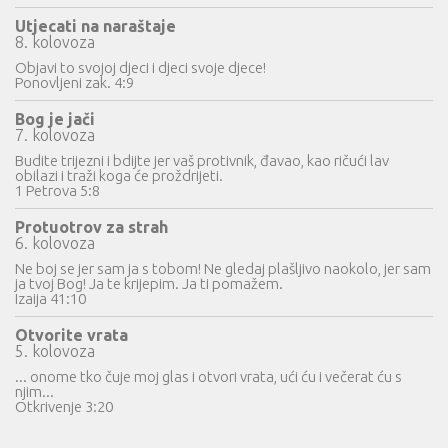
Utjecati na naraštaje
8. kolovoza
Objavi to svojoj djeci i djeci svoje djece!
Ponovljeni zak. 4:9
Bog je jači
7. kolovoza
Budite trijezni i bdijte jer vaš protivnik, đavao, kao ričući lav
obilazi i traži koga će proždrijeti.
1 Petrova 5:8
Protuotrov za strah
6. kolovoza
Ne boj se jer sam ja s tobom! Ne gledaj plašljivo naokolo, jer sam
ja tvoj Bog! Ja te krijepim. Ja ti pomažem.
Izaija 41:10
Otvorite vrata
5. kolovoza
... onome tko čuje moj glas i otvori vrata, ući ću i večerat ću s
njim...
Otkrivenje 3:20