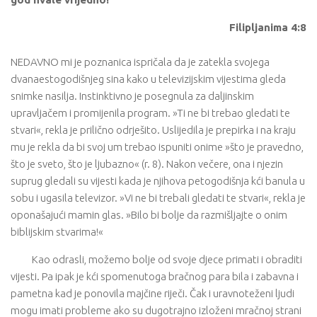
Filipljanima 4:8
NEDAVNO mi je poznanica ispričala da je zatekla svojega
dvanaestogodišnjeg sina kako u televizijskim vijestima gleda
snimke nasilja. Instinktivno je posegnula za daljinskim
upravljačem i promijenila program. »Ti ne bi trebao gledati te
stvari«, rekla je prilično odrješito. Uslijedila je prepirka i na kraju
mu je rekla da bi svoj um trebao ispuniti onime »što je pravedno,
što je sveto, što je ljubazno« (r. 8). Nakon večere, ona i njezin
suprug gledali su vijesti kada je njihova petogodišnja kći banula u
sobu i ugasila televizor. »Vi ne bi trebali gledati te stvari«, rekla je
oponašajući mamin glas. »Bilo bi bolje da razmišljajte o onim
biblijskim stvarima!«
Kao odrasli, možemo bolje od svoje djece primati i obraditi
vijesti. Pa ipak je kći spomenutoga bračnog para bila i zabavna i
pametna kad je ponovila majčine riječi. Čak i uravnoteženi ljudi
mogu imati probleme ako su dugotrajno izloženi mračnoj strani