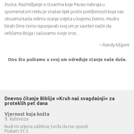
života. Razmišljanje o stvarima koje Pavao nabraja u
spomenutom retku je snažan lijek protiv potištenosti koja nas
obuzima kada vidimo stanje svijeta u kojemu živimo. Mudro
birati čime ćemo ispunjavati svoj um je savršen način da
veličamo Boga i sačuvamo svoje srce.
– Randy Kilgore
Ono što puštamo u svoj um određuje stanje naše duše.
Dnevno čitanje Biblije »Kruh naš svagdašnji« za
proteklih pet dana
Vjernost koja košta
9. kolovoza
Budi mi stijena zaštitna, tvrđa da me spasiš!
Psalam 31:3