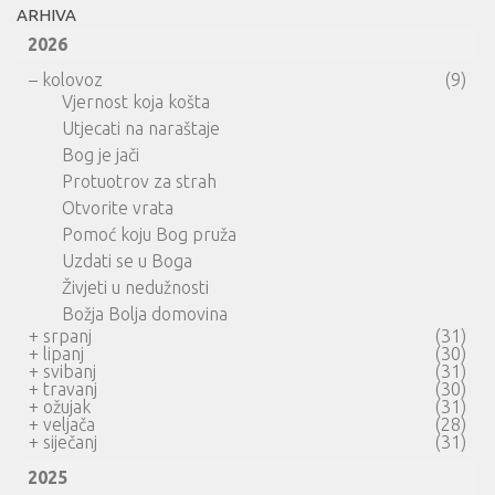
ARHIVA
2026
–
kolovoz
(9)
Vjernost koja košta
Utjecati na naraštaje
Bog je jači
Protuotrov za strah
Otvorite vrata
Pomoć koju Bog pruža
Uzdati se u Boga
Živjeti u nedužnosti
Božja Bolja domovina
+
srpanj
(31)
+
lipanj
(30)
+
svibanj
(31)
+
travanj
(30)
+
ožujak
(31)
+
veljača
(28)
+
siječanj
(31)
2025