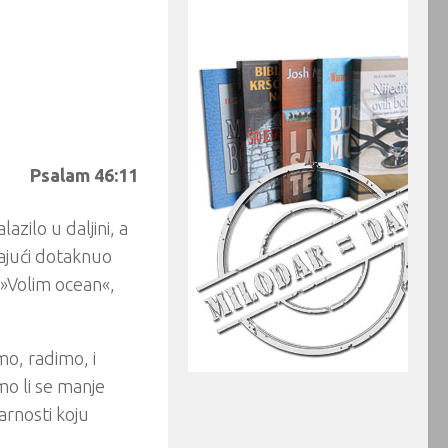
Psalam 46:11
azilo u daljini, a
kajući dotaknuo
 »Volim ocean«,
mo, radimo, i
o li se manje
varnosti koju