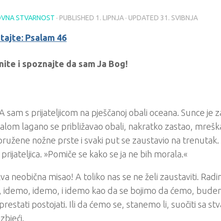
VNA STVARNOST
· PUBLISHED
1. LIPNJA
· UPDATED
31. SVIBNJA
itajte: Psalam 46
nite i spoznajte da sam Ja Bog!
 sam s prijateljicom na pješčanoj obali oceana. Sunce je zal
valom lagano se približavao obali, nakratko zastao, mreš
pružene nožne prste i svaki put se zaustavio na trenutak.
e prijateljica. »Pomiče se kako se ja ne bih morala.«
va neobična misao! A toliko nas se ne želi zaustaviti. Radi
 idemo, idemo, i idemo kao da se bojimo da ćemo, budem
 prestati postojati. Ili da ćemo se, stanemo li, suočiti sa st
zbjeći.