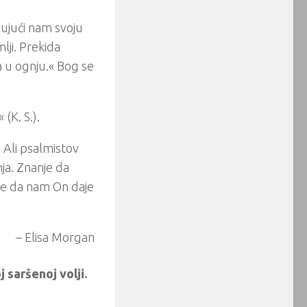
ujući nam svoju
lji. Prekida
a u ognju.« Bog se
(K. S.).
Ali psalmistov
ja. Znanje da
nje da nam On daje
– Elisa Morgan
saršenoj volji.