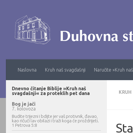
Skip to content
Naslovna
Kruh naš svagdašnji
Naručite »Kruh naš
Dnevno čitanje Biblije »Kruh naš
KRUH
svagdašnji« za proteklih pet dana
Bog je jači
7. kolovoza
Budite trijezni i bdijte jer vaš protivnik, đavao,
kao ričući lav obilazi i traži koga će proždrijeti.
Sta
1 Petrova 5:8