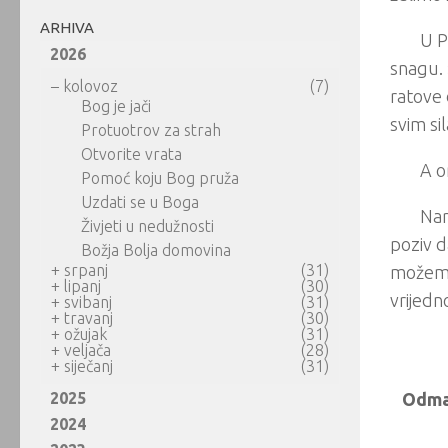
ARHIVA
U P
2026
snagu. 
–
kolovoz
(7)
ratove 
Bog je jači
svim sil
Protuotrov za strah
Otvorite vrata
A o
Pomoć koju Bog pruža
Uzdati se u Boga
Nar
Živjeti u nedužnosti
poziv d
Božja Bolja domovina
+
srpanj
(31)
možemo 
+
lipanj
(30)
vrijedno
+
svibanj
(31)
+
travanj
(30)
+
ožujak
(31)
+
veljača
(28)
+
siječanj
(31)
2025
Odmar
2024