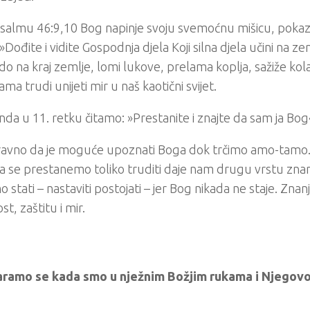
salmu 46:9,10 Bog napinje svoju svemoćnu mišicu, pokaz
»Dođite i vidite Gospodnja djela Koji silna djela učini na zem
do na kraj zemlje, lomi lukove, prelama koplja, sažiže kol
ama trudi unijeti mir u naš kaotični svijet.
nda u 11. retku čitamo: »Prestanite i znajte da sam ja Bog« 
avno da je moguće upoznati Boga dok trčimo amo-tamo. 
a se prestanemo toliko truditi daje nam drugu vrstu znan
stati – nastaviti postojati – jer Bog nikada ne staje. Zna
st, zaštitu i mir.
amo se kada smo u nježnim Božjim rukama i Njegovoj 