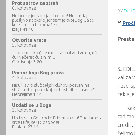
Protuotrov za strah
6. kolovoza
BY
DUHO
Ne boj se jer sam ja s tobom! Ne gledaj
plašljivo naokolo, jer sam ja tvoj Bog! Ja te
Proč
krijepim. Ja ti pomažem.
Izaija 41:10
Presta
Otvorite vrata
5. kolovoza
... onome tko čuje moj glas i otvori vrata, ući
ću i večerat ću s njim...
Otkrivenje 3:20
SJEDILA
Pomoć koju Bog pruža
val za 
4. kolovoza
Nisu li svi ti služiteljski duhovi poslani na
naše is
službu zbog onih koji će baštiniti spasenje?
rekla j
Hebrejima 1:14
Uzdati se u Boga
Kak
3. kolovoza
radimo,
Uzdaj se u Gospoda! Priberi snagu! Budi hrabra
srca i ufaj se u Gospoda!
trudili,
Psalam 27:14
želimo i