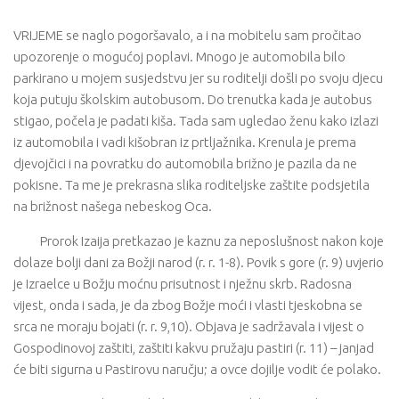
VRIJEME se naglo pogoršavalo, a i na mobitelu sam pročitao
upozorenje o mogućoj poplavi. Mnogo je automobila bilo
parkirano u mojem susjedstvu jer su roditelji došli po svoju djecu
koja putuju školskim autobusom. Do trenutka kada je autobus
stigao, počela je padati kiša. Tada sam ugledao ženu kako izlazi
iz automobila i vadi kišobran iz prtljažnika. Krenula je prema
djevojčici i na povratku do automobila brižno je pazila da ne
pokisne. Ta me je prekrasna slika roditeljske zaštite podsjetila
na brižnost našega nebeskog Oca.
Prorok Izaija pretkazao je kaznu za neposlušnost nakon koje
dolaze bolji dani za Božji narod (r. r. 1-8). Povik s gore (r. 9) uvjerio
je Izraelce u Božju moćnu prisutnost i nježnu skrb. Radosna
vijest, onda i sada, je da zbog Božje moći i vlasti tjeskobna se
srca ne moraju bojati (r. r. 9,10). Objava je sadržavala i vijest o
Gospodinovoj zaštiti, zaštiti kakvu pružaju pastiri (r. 11) – janjad
će biti sigurna u Pastirovu naručju; a ovce dojilje vodit će polako.