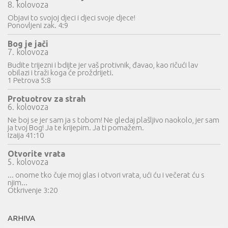
8. kolovoza
Objavi to svojoj djeci i djeci svoje djece!
Ponovljeni zak. 4:9
Bog je jači
7. kolovoza
Budite trijezni i bdijte jer vaš protivnik, đavao, kao ričući lav
obilazi i traži koga će proždrijeti.
1 Petrova 5:8
Protuotrov za strah
6. kolovoza
Ne boj se jer sam ja s tobom! Ne gledaj plašljivo naokolo, jer sam
ja tvoj Bog! Ja te krijepim. Ja ti pomažem.
Izaija 41:10
Otvorite vrata
5. kolovoza
... onome tko čuje moj glas i otvori vrata, ući ću i večerat ću s
njim...
Otkrivenje 3:20
ARHIVA