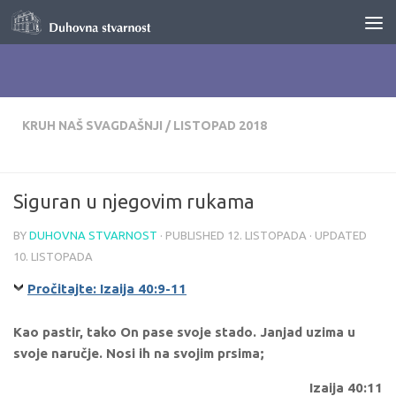
Skip to content
KRUH NAŠ SVAGDAŠNJI
/
LISTOPAD 2018
Siguran u njegovim rukama
BY
DUHOVNA STVARNOST
· PUBLISHED
12. LISTOPADA
· UPDATED
10. LISTOPADA
Pročitajte: Izaija 40:9-11
Kao pastir, tako On pase svoje stado. Janjad uzima u
svoje naručje. Nosi ih na svojim prsima;
Izaija 40:11