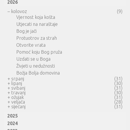
2026
–
kolovoz
(9)
Vjernost koja košta
Utjecati na naraštaje
Bog je jači
Protuotrov za strah
Otvorite vrata
Pomoć koju Bog pruža
Uzdati se u Boga
Živjeti u nedužnosti
Božja Bolja domovina
+
srpanj
(31)
+
lipanj
(30)
+
svibanj
(31)
+
travanj
(30)
+
ožujak
(31)
+
veljača
(28)
+
siječanj
(31)
2025
2024