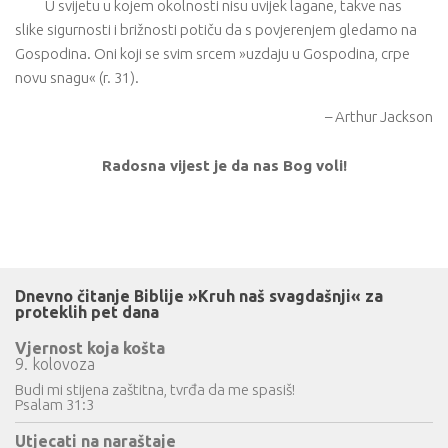
U svijetu u kojem okolnosti nisu uvijek lagane, takve nas
slike sigurnosti i brižnosti potiču da s povjerenjem gledamo na
Gospodina. Oni koji se svim srcem »uzdaju u Gospodina, crpe
novu snagu« (r. 31).
– Arthur Jackson
Radosna vijest je da nas Bog voli!
Dnevno čitanje Biblije »Kruh naš svagdašnji« za
proteklih pet dana
Vjernost koja košta
9. kolovoza
Budi mi stijena zaštitna, tvrđa da me spasiš!
Psalam 31:3
Utjecati na naraštaje