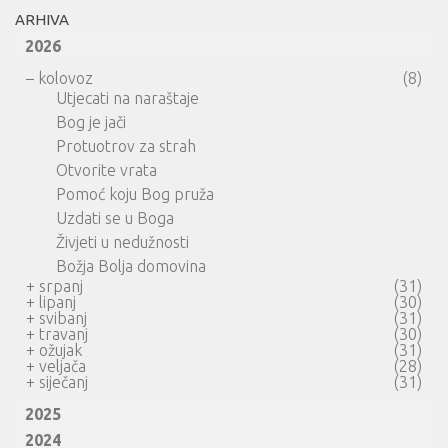
ARHIVA
2026
–
kolovoz
(8)
Utjecati na naraštaje
Bog je jači
Protuotrov za strah
Otvorite vrata
Pomoć koju Bog pruža
Uzdati se u Boga
Živjeti u nedužnosti
Božja Bolja domovina
+
srpanj
(31)
+
lipanj
(30)
+
svibanj
(31)
+
travanj
(30)
+
ožujak
(31)
+
veljača
(28)
+
siječanj
(31)
2025
2024