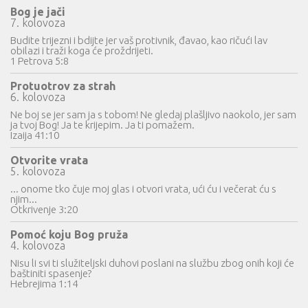
Bog je jači
7. kolovoza
Budite trijezni i bdijte jer vaš protivnik, đavao, kao ričući lav
obilazi i traži koga će proždrijeti.
1 Petrova 5:8
Protuotrov za strah
6. kolovoza
Ne boj se jer sam ja s tobom! Ne gledaj plašljivo naokolo, jer sam
ja tvoj Bog! Ja te krijepim. Ja ti pomažem.
Izaija 41:10
Otvorite vrata
5. kolovoza
... onome tko čuje moj glas i otvori vrata, ući ću i večerat ću s
njim...
Otkrivenje 3:20
Pomoć koju Bog pruža
4. kolovoza
Nisu li svi ti služiteljski duhovi poslani na službu zbog onih koji će
baštiniti spasenje?
Hebrejima 1:14