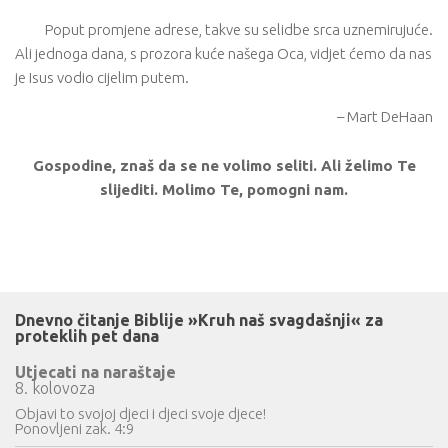
Poput promjene adrese, takve su selidbe srca uznemirujuće.
Ali jednoga dana, s prozora kuće našega Oca, vidjet ćemo da nas
je Isus vodio cijelim putem.
– Mart DeHaan
Gospodine, znaš da se ne volimo seliti. Ali želimo Te
slijediti. Molimo Te, pomogni nam.
Dnevno čitanje Biblije »Kruh naš svagdašnji« za
proteklih pet dana
Utjecati na naraštaje
8. kolovoza
Objavi to svojoj djeci i djeci svoje djece!
Ponovljeni zak. 4:9