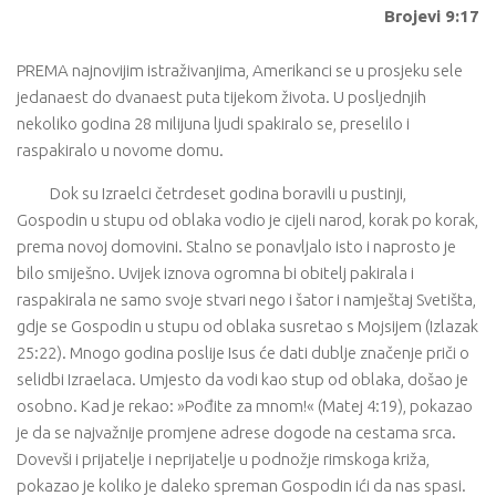
Brojevi 9:17
PREMA najnovijim istraživanjima, Amerikanci se u prosjeku sele
jedanaest do dvanaest puta tijekom života. U posljednjih
nekoliko godina 28 milijuna ljudi spakiralo se, preselilo i
raspakiralo u novome domu.
Dok su Izraelci četrdeset godina boravili u pustinji,
Gospodin u stupu od oblaka vodio je cijeli narod, korak po korak,
prema novoj domovini. Stalno se ponavljalo isto i naprosto je
bilo smiješno. Uvijek iznova ogromna bi obitelj pakirala i
raspakirala ne samo svoje stvari nego i šator i namještaj Svetišta,
gdje se Gospodin u stupu od oblaka susretao s Mojsijem (Izlazak
25:22). Mnogo godina poslije Isus će dati dublje značenje priči o
selidbi Izraelaca. Umjesto da vodi kao stup od oblaka, došao je
osobno. Kad je rekao: »Pođite za mnom!« (Matej 4:19), pokazao
je da se najvažnije promjene adrese dogode na cestama srca.
Dovevši i prijatelje i neprijatelje u podnožje rimskoga križa,
pokazao je koliko je daleko spreman Gospodin ići da nas spasi.