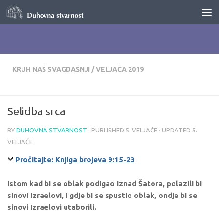
Skip to content
KRUH NAŠ SVAGDAŠNJI
/
VELJAČA 2019
Selidba srca
BY
DUHOVNA STVARNOST
· PUBLISHED
5. VELJAČE
· UPDATED
5.
VELJAČE
Pročitajte: Knjiga brojeva 9:15-23
Istom kad bi se oblak podigao iznad Šatora, polazili bi
sinovi Izraelovi, i gdje bi se spustio oblak, ondje bi se
sinovi Izraelovi utaborili.