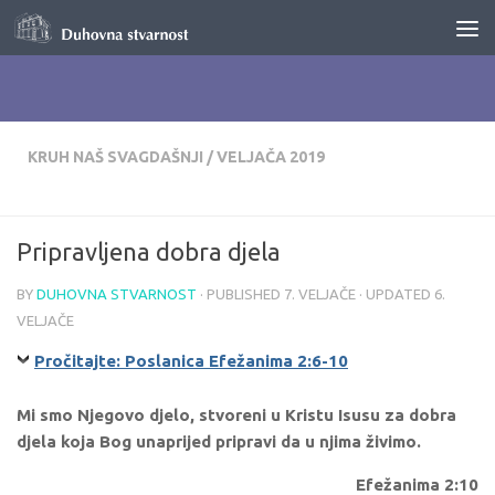
Skip to content
KRUH NAŠ SVAGDAŠNJI
/
VELJAČA 2019
Pripravljena dobra djela
BY
DUHOVNA STVARNOST
· PUBLISHED
7. VELJAČE
· UPDATED
6.
VELJAČE
Pročitajte: Poslanica Efežanima 2:6-10
Mi smo Njegovo djelo, stvoreni u Kristu Isusu za dobra
djela koja Bog unaprijed pripravi da u njima živimo.
Efežanima 2:10