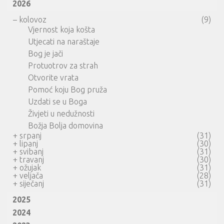
2026
–
kolovoz
(9)
Vjernost koja košta
Utjecati na naraštaje
Bog je jači
Protuotrov za strah
Otvorite vrata
Pomoć koju Bog pruža
Uzdati se u Boga
Živjeti u nedužnosti
Božja Bolja domovina
+
srpanj
(31)
+
lipanj
(30)
+
svibanj
(31)
+
travanj
(30)
+
ožujak
(31)
+
veljača
(28)
+
siječanj
(31)
2025
2024