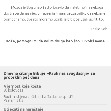
Možda je Bog unaprijed pripravio da ‘naletimo’ na nekoga
tko treba danas riječ ohrabrenja ili nam pruža priliku da nekome
pomognemo. Sve što moramo učiniti je biti poslušni i učiniti to.
– Leslie Koh
Bože, pomogni mi da volim druge kao što Ti voliš mene.
Dnevno čitanje Biblije »Kruh naš svagdašnji« za
proteklih pet dana
Vjernost koja košta
9. kolovoza
Budi mi stijena zaštitna, tvrđa da me spasiš!
Psalam 31:3
Utjecati na naraštaje