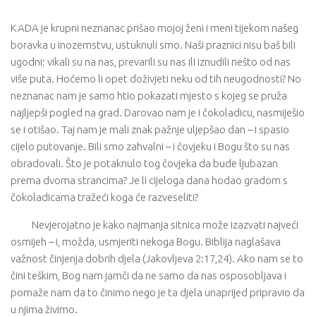
KADA je krupni neznanac prišao mojoj ženi i meni tijekom našeg
boravka u inozemstvu, ustuknuli smo. Naši praznici nisu baš bili
ugodni; vikali su na nas, prevarili su nas ili iznudili nešto od nas
više puta. Hoćemo li opet doživjeti neku od tih neugodnosti? No
neznanac nam je samo htio pokazati mjesto s kojeg se pruža
najljepši pogled na grad. Darovao nam je i čokoladicu, nasmiješio
se i otišao. Taj nam je mali znak pažnje uljepšao dan – i spasio
cijelo putovanje. Bili smo zahvalni – i čovjeku i Bogu što su nas
obradovali. Što je potaknulo tog čovjeka da bude ljubazan
prema dvoma strancima? Je li cijeloga dana hodao gradom s
čokoladicama tražeći koga će razveseliti?
Nevjerojatno je kako najmanja sitnica može izazvati najveći
osmijeh – i, možda, usmjeriti nekoga Bogu. Biblija naglašava
važnost činjenja dobrih djela (Jakovljeva 2:17,24). Ako nam se to
čini teškim, Bog nam jamči da ne samo da nas osposobljava i
pomaže nam da to činimo nego je ta djela unaprijed pripravio da
u njima živimo.