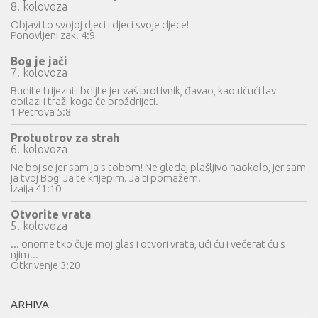
8. kolovoza
Objavi to svojoj djeci i djeci svoje djece!
Ponovljeni zak. 4:9
Bog je jači
7. kolovoza
Budite trijezni i bdijte jer vaš protivnik, đavao, kao ričući lav
obilazi i traži koga će proždrijeti.
1 Petrova 5:8
Protuotrov za strah
6. kolovoza
Ne boj se jer sam ja s tobom! Ne gledaj plašljivo naokolo, jer sam
ja tvoj Bog! Ja te krijepim. Ja ti pomažem.
Izaija 41:10
Otvorite vrata
5. kolovoza
... onome tko čuje moj glas i otvori vrata, ući ću i večerat ću s
njim...
Otkrivenje 3:20
ARHIVA