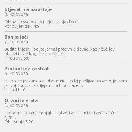
Utjecati na naraštaje
8. kolovoza
Objavi to svojoj djeci i djeci svoje djece!
Ponovljeni zak. 4:9
Bog je jači
7. kolovoza
Budite trijezni i bdijte jer vaš protivnik, đavao, kao ričući lav
obilazi i traži koga će proždrijeti.
1 Petrova 5:8
Protuotrov za strah
6. kolovoza
Ne boj se jer sam ja s tobom! Ne gledaj plašljivo naokolo, jer sam
ja tvoj Bog! Ja te krijepim. Ja ti pomažem.
Izaija 41:10
Otvorite vrata
5. kolovoza
... onome tko čuje moj glas i otvori vrata, ući ću i večerat ću s
njim...
Otkrivenje 3:20