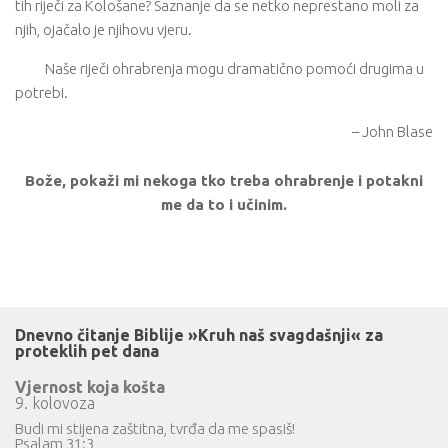
tih riječi za Kološane? Saznanje da se netko neprestano moli za
njih, ojačalo je njihovu vjeru.
Naše riječi ohrabrenja mogu dramatično pomoći drugima u
potrebi.
– John Blase
Bože, pokaži mi nekoga tko treba ohrabrenje i potakni
me da to i učinim.
Dnevno čitanje Biblije »Kruh naš svagdašnji« za
proteklih pet dana
Vjernost koja košta
9. kolovoza
Budi mi stijena zaštitna, tvrđa da me spasiš!
Psalam 31:3