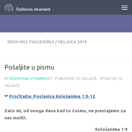
Skip to content
KRUH NAŠ SVAGDAŠNJI
/
VELJAČA 2019
Pošaljite u pismu
BY
DUHOVNA STVARNOST
· PUBLISHED
20. VELJAČE
· UPDATED
19.
VELJAČE
Pročitajte: Poslanica Kološanima 1:9-12
Zato mi, od onoga dana kad to čusmo, ne prestajemo za
vas moliti.
Kološanima 1:9