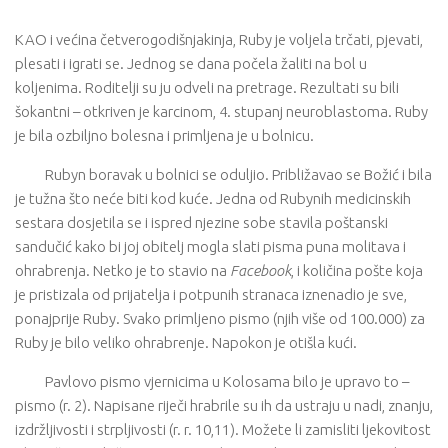
KAO i većina četverogodišnjakinja, Ruby je voljela trčati, pjevati,
plesati i igrati se. Jednog se dana počela žaliti na bol u
koljenima. Roditelji su ju odveli na pretrage. Rezultati su bili
šokantni – otkriven je karcinom, 4. stupanj neuroblastoma. Ruby
je bila ozbiljno bolesna i primljena je u bolnicu.
Rubyn boravak u bolnici se oduljio. Približavao se Božić i bila
je tužna što neće biti kod kuće. Jedna od Rubynih medicinskih
sestara dosjetila se i ispred njezine sobe stavila poštanski
sandučić kako bi joj obitelj mogla slati pisma puna molitava i
ohrabrenja. Netko je to stavio na
Facebook
, i količina pošte koja
je pristizala od prijatelja i potpunih stranaca iznenadio je sve,
ponajprije Ruby. Svako primljeno pismo (njih više od 100.000) za
Ruby je bilo veliko ohrabrenje. Napokon je otišla kući.
Pavlovo pismo vjernicima u Kolosama bilo je upravo to –
pismo (r. 2). Napisane riječi hrabrile su ih da ustraju u nadi, znanju,
izdržljivosti i strpljivosti (r. r. 10,11). Možete li zamisliti ljekovitost