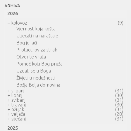
ARHIVA
2026
–
kolovoz
(9)
Vjernost koja košta
Utjecati na naraštaje
Bog je jači
Protuotrov za strah
Otvorite vrata
Pomoć koju Bog pruža
Uzdati se u Boga
Živjeti u nedužnosti
Božja Bolja domovina
+
srpanj
(31)
+
lipanj
(30)
+
svibanj
(31)
+
travanj
(30)
+
ožujak
(31)
+
veljača
(28)
+
siječanj
(31)
2025