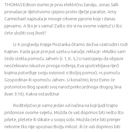
THOMAS Edison izumio je prvu električnu žarulju. Jonas Salk
pronašao je djelotvorno cjepivo protiv dječje paralize. Amy
Carmichael napisala je mnoge crkvene pjesme koje i danas
pjevamo. A što je s vama? Zašto ste vi na ovome svijetu? U što
ćete uložiti svoj život?
U 4. poglavlju Knjige Postanka čitamo da Eva »zatrudni i rodi
Kajina«. Kada ga je prvi put uzela u naručje, rekla je: »Muško sam
čedo stekla pomoću Jahve!« (r. 1, K. S.) U nastojanju da objasni
neočekivano iskustvo prvoga rođenja, Eva upotrebljava riječi
kojima potvrđuje svoju ovisnost o Božjoj pomoći, »s pomoću
Gospodina« ili »pomoću Jahve«. U konačnici, kroz Evino će
potomstvo Bog spasiti svoj narod preko jednoga drugog Sina
(Ivan 3:16). Kakva ostavština!
Roditeljstvo je samo jedan od načina na koji ljudi trajno
pridonose ovome svijetu. Možda će vaš doprinos biti nešto što
pišete, pletete ili slikate u svojoj sobi. Možda ćete biti primjer
nekome tko nije upoznao Božju milost. Ili će vaš doprinos biti