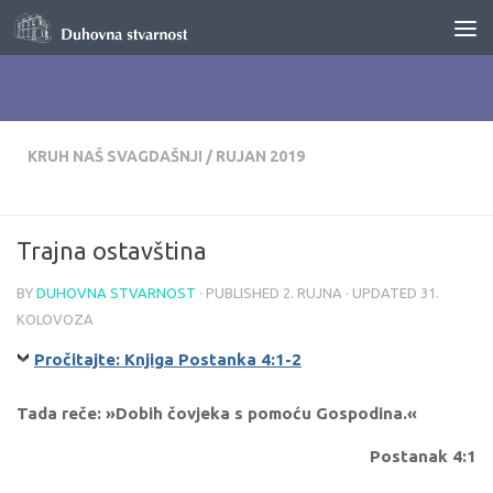
Skip to content
KRUH NAŠ SVAGDAŠNJI
/
RUJAN 2019
Trajna ostavština
BY
DUHOVNA STVARNOST
· PUBLISHED
2. RUJNA
· UPDATED
31.
KOLOVOZA
Pročitajte: Knjiga Postanka 4:1-2
Tada reče: »Dobih čovjeka s pomoću Gospodina.«
Postanak 4:1