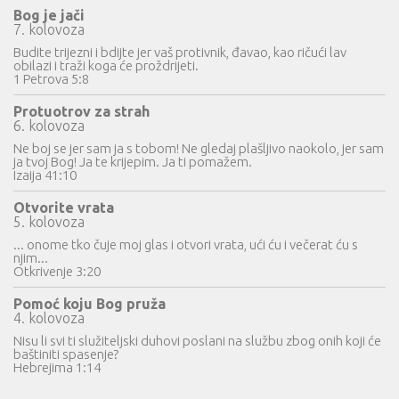
Bog je jači
7. kolovoza
Budite trijezni i bdijte jer vaš protivnik, đavao, kao ričući lav
obilazi i traži koga će proždrijeti.
1 Petrova 5:8
Protuotrov za strah
6. kolovoza
Ne boj se jer sam ja s tobom! Ne gledaj plašljivo naokolo, jer sam
ja tvoj Bog! Ja te krijepim. Ja ti pomažem.
Izaija 41:10
Otvorite vrata
5. kolovoza
... onome tko čuje moj glas i otvori vrata, ući ću i večerat ću s
njim...
Otkrivenje 3:20
Pomoć koju Bog pruža
4. kolovoza
Nisu li svi ti služiteljski duhovi poslani na službu zbog onih koji će
baštiniti spasenje?
Hebrejima 1:14