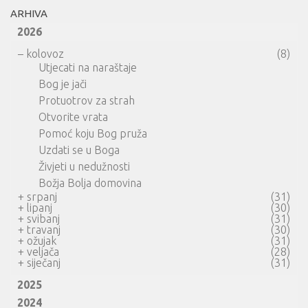
ARHIVA
2026
–
kolovoz
(8)
Utjecati na naraštaje
Bog je jači
Protuotrov za strah
Otvorite vrata
Pomoć koju Bog pruža
Uzdati se u Boga
Živjeti u nedužnosti
Božja Bolja domovina
+
srpanj
(31)
+
lipanj
(30)
+
svibanj
(31)
+
travanj
(30)
+
ožujak
(31)
+
veljača
(28)
+
siječanj
(31)
2025
2024