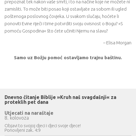
prepoznat tek nakon vaše smrti, i to na načine koje ne možete ni
zamisliti. To može biti posao koji ostavljate za sobom ili ugled
poštenoga poslovnog čovjeka. U svakom slučaju, hoćete li
ponoviti Evine riječi i time potvrditi svoju ovisnost o Bogu? »S
pomoću Gospodina« što ćete učiniti Njemu na slavu?
– Elisa Morgan
Samo uz Božju pomoć ostavljamo trajnu baštinu.
Dnevno čitanje Biblije »Kruh naš svagdašnji« za
proteklih pet dana
Utjecati na naraštaje
8. kolovoza
Objavi to svojoj djeci i djeci svoje djece!
Ponovljeni zak. 4:9