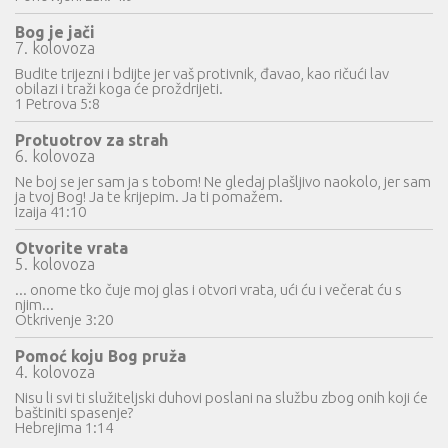
Bog je jači
7. kolovoza
Budite trijezni i bdijte jer vaš protivnik, đavao, kao ričući lav
obilazi i traži koga će proždrijeti.
1 Petrova 5:8
Protuotrov za strah
6. kolovoza
Ne boj se jer sam ja s tobom! Ne gledaj plašljivo naokolo, jer sam
ja tvoj Bog! Ja te krijepim. Ja ti pomažem.
Izaija 41:10
Otvorite vrata
5. kolovoza
... onome tko čuje moj glas i otvori vrata, ući ću i večerat ću s
njim...
Otkrivenje 3:20
Pomoć koju Bog pruža
4. kolovoza
Nisu li svi ti služiteljski duhovi poslani na službu zbog onih koji će
baštiniti spasenje?
Hebrejima 1:14