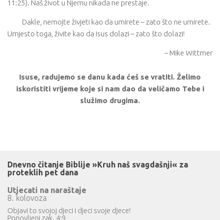
11:25). Naš život u Njemu nikada ne prestaje.
Dakle, nemojte živjeti kao da umirete – zato što ne umirete.
Umjesto toga, živite kao da Isus dolazi – zato što dolazi!
– Mike Wittmer
Isuse, radujemo se danu kada ćeš se vratiti. Želimo
iskoristiti vrijeme koje si nam dao da veličamo Tebe i
služimo drugima.
Dnevno čitanje Biblije »Kruh naš svagdašnji« za
proteklih pet dana
Utjecati na naraštaje
8. kolovoza
Objavi to svojoj djeci i djeci svoje djece!
Ponovljeni zak. 4:9