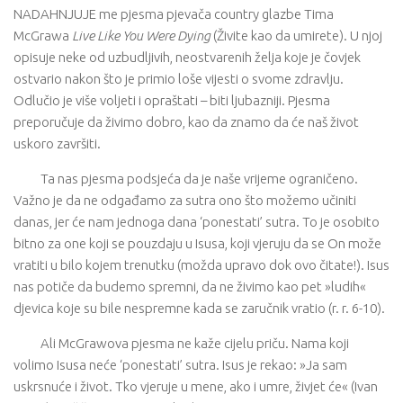
NADAHNJUJE me pjesma pjevača country glazbe Tima
McGrawa
Live Like You Were Dying
(Živite kao da umirete). U njoj
opisuje neke od uzbudljivih, neostvarenih želja koje je čovjek
ostvario nakon što je primio loše vijesti o svome zdravlju.
Odlučio je više voljeti i opraštati – biti ljubazniji. Pjesma
preporučuje da živimo dobro, kao da znamo da će naš život
uskoro završiti.
Ta nas pjesma podsjeća da je naše vrijeme ograničeno.
Važno je da ne odgađamo za sutra ono što možemo učiniti
danas, jer će nam jednoga dana ‘ponestati’ sutra. To je osobito
bitno za one koji se pouzdaju u Isusa, koji vjeruju da se On može
vratiti u bilo kojem trenutku (možda upravo dok ovo čitate!). Isus
nas potiče da budemo spremni, da ne živimo kao pet »ludih«
djevica koje su bile nespremne kada se zaručnik vratio (r. r. 6-10).
Ali McGrawova pjesma ne kaže cijelu priču. Nama koji
volimo Isusa neće ‘ponestati’ sutra. Isus je rekao: »Ja sam
uskrsnuće i život. Tko vjeruje u mene, ako i umre, živjet će« (Ivan