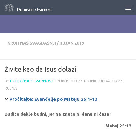
Skip to content
KRUH NAŠ SVAGDAŠNJI
/
RUJAN 2019
Živite kao da Isus dolazi
BY
DUHOVNA STVARNOST
· PUBLISHED
27. RUJNA
· UPDATED
26.
RUJNA
Pročitajte: Evanđelje po Mateju 25:1-13
Budite dakle budni, jer ne znate ni dana ni časa!
Matej 25:13