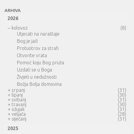
ARHIVA
2026
–
kolovoz
(8)
Utjecati na naraštaje
Bog je jači
Protuotrov za strah
Otvorite vrata
Pomoć koju Bog pruža
Uzdati se u Boga
Živjeti u nedužnosti
Božja Bolja domovina
+
srpanj
(31)
+
lipanj
(30)
+
svibanj
(31)
+
travanj
(30)
+
ožujak
(31)
+
veljača
(28)
+
siječanj
(31)
2025