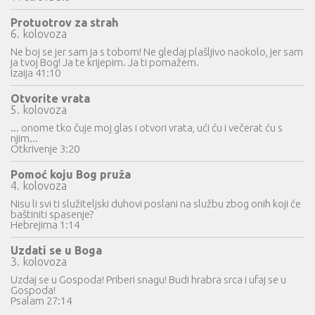
Protuotrov za strah
6. kolovoza
Ne boj se jer sam ja s tobom! Ne gledaj plašljivo naokolo, jer sam
ja tvoj Bog! Ja te krijepim. Ja ti pomažem.
Izaija 41:10
Otvorite vrata
5. kolovoza
... onome tko čuje moj glas i otvori vrata, ući ću i večerat ću s
njim...
Otkrivenje 3:20
Pomoć koju Bog pruža
4. kolovoza
Nisu li svi ti služiteljski duhovi poslani na službu zbog onih koji će
baštiniti spasenje?
Hebrejima 1:14
Uzdati se u Boga
3. kolovoza
Uzdaj se u Gospoda! Priberi snagu! Budi hrabra srca i ufaj se u
Gospoda!
Psalam 27:14