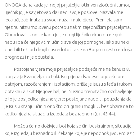
ONOGA dana kada je mojoj prijateljici otkriven zloćudni tumor,
liječnik joj je savjetovao da uredi svoje poslove. Nazvala me
jecajući, zabrinuta za svog muža i malu djecu. Prenijela sam
njezinu hitnu molitvenu potrebu našim zajedničkim prijateljima.
Obradovali smo se kada joj je drugi liječnik rekao da ne gubi
nadu i da će njegov tim učiniti sve da joj pomogne. Iako su neki
dani bili teži od drugih, usredotočila se na Boga umjesto na lošu
prognozu i nije odustala.
Postojana vjera moje prijateljice podsjeća me na ženu iz 8.
poglavlja Evanđelja po Luki. Iscrpljena dvadesetogodišnjom
patnjom, razočaranjem i izolacijom, prišla je Isusu s leđa i rukom
dotaknula skut Njegove haljine. Njezino trenutačno ozdravljenje
bilo je posljedica njezine vjere: postojane nade… pouzdanja da
je Isus u stanju učiniti ono što drugi nisu mogli… bez obzira na to
koliko njezina situacija izgledala beznadnom (r. r. 43,44).
Možda ćemo doživjeti bol koja se čini beskrajnom, situacije
koje izgledaju beznadno ili čekanje koje je nepodnošljivo. Prolazit