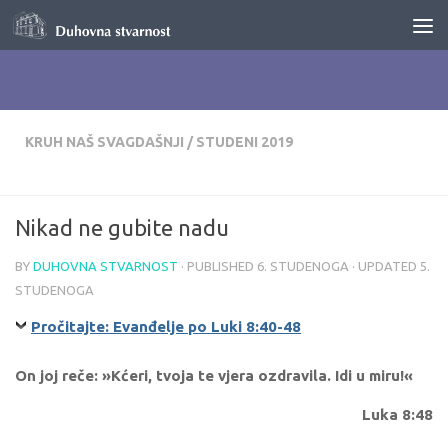
Skip to content
KRUH NAŠ SVAGDAŠNJI
/
STUDENI 2019
Nikad ne gubite nadu
BY
DUHOVNA STVARNOST
· PUBLISHED
6. STUDENOGA
· UPDATED
5.
STUDENOGA
Pročitajte: Evanđelje po Luki 8:40-48
On joj reče: »Kćeri, tvoja te vjera ozdravila. Idi u miru!«
Luka 8:48