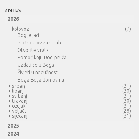
ARHIVA
2026
–
kolovoz
(7)
Bog je jači
Protuotrov za strah
Otvorite vrata
Pomoć koju Bog pruža
Uzdati se u Boga
Živjeti u nedužnosti
Božja Bolja domovina
+
srpanj
(31)
+
lipanj
(30)
+
svibanj
(31)
+
travanj
(30)
+
ožujak
(31)
+
veljača
(28)
+
siječanj
(31)
2025
2024