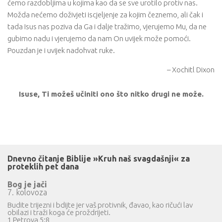
ćemo razdobljima u kojima kao da se sve urotilo protiv nas.
Možda nećemo doživjeti iscjeljenje za kojim čeznemo, ali čak i
tada Isus nas poziva da Ga i dalje tražimo, vjerujemo Mu, da ne
gubimo nadu i vjerujemo da nam On uvijek može pomoći.
Pouzdan je i uvijek nadohvat ruke.
– Xochitl Dixon
Isuse, Ti možeš učiniti ono što nitko drugi ne može.
Dnevno čitanje Biblije »Kruh naš svagdašnji« za
proteklih pet dana
Bog je jači
7. kolovoza
Budite trijezni i bdijte jer vaš protivnik, đavao, kao ričući lav
obilazi i traži koga će proždrijeti.
1 Petrova 5:8