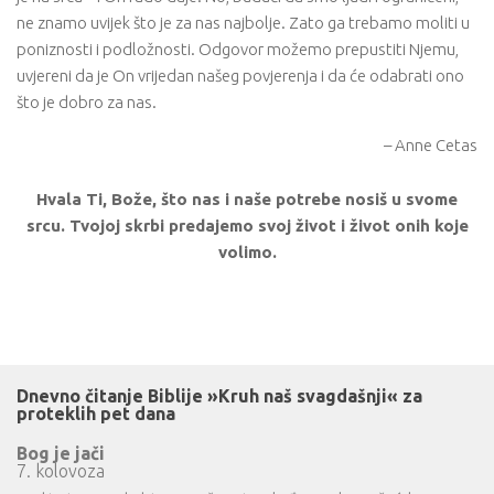
ne znamo uvijek što je za nas najbolje. Zato ga trebamo moliti u
poniznosti i podložnosti. Odgovor možemo prepustiti Njemu,
uvjereni da je On vrijedan našeg povjerenja i da će odabrati ono
što je dobro za nas.
– Anne Cetas
Hvala Ti, Bože, što nas i naše potrebe nosiš u svome
srcu. Tvojoj skrbi predajemo svoj život i život onih koje
volimo.
Dnevno čitanje Biblije »Kruh naš svagdašnji« za
proteklih pet dana
Bog je jači
7. kolovoza