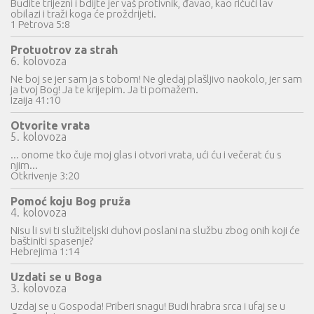
Budite trijezni i bdijte jer vaš protivnik, đavao, kao ričući lav
obilazi i traži koga će proždrijeti.
1 Petrova 5:8
Protuotrov za strah
6. kolovoza
Ne boj se jer sam ja s tobom! Ne gledaj plašljivo naokolo, jer sam
ja tvoj Bog! Ja te krijepim. Ja ti pomažem.
Izaija 41:10
Otvorite vrata
5. kolovoza
... onome tko čuje moj glas i otvori vrata, ući ću i večerat ću s
njim...
Otkrivenje 3:20
Pomoć koju Bog pruža
4. kolovoza
Nisu li svi ti služiteljski duhovi poslani na službu zbog onih koji će
baštiniti spasenje?
Hebrejima 1:14
Uzdati se u Boga
3. kolovoza
Uzdaj se u Gospoda! Priberi snagu! Budi hrabra srca i ufaj se u