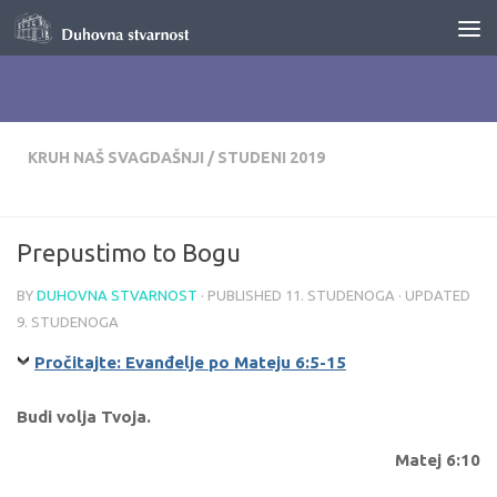
Skip to content
KRUH NAŠ SVAGDAŠNJI
/
STUDENI 2019
Prepustimo to Bogu
BY
DUHOVNA STVARNOST
· PUBLISHED
11. STUDENOGA
· UPDATED
9. STUDENOGA
Pročitajte: Evanđelje po Mateju 6:5-15
Budi volja Tvoja.
Matej 6:10