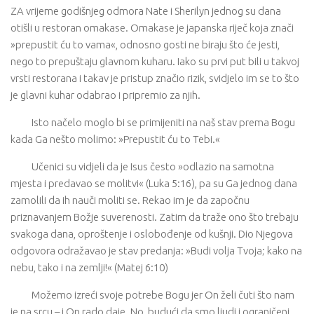
ZA vrijeme godišnjeg odmora Nate i Sherilyn jednog su dana
otišli u restoran omakase. Omakase je japanska riječ koja znači
»prepustit ću to vama«, odnosno gosti ne biraju što će jesti,
nego to prepuštaju glavnom kuharu. Iako su prvi put bili u takvoj
vrsti restorana i takav je pristup značio rizik, svidjelo im se to što
je glavni kuhar odabrao i pripremio za njih.
Isto načelo moglo bi se primijeniti na naš stav prema Bogu
kada Ga nešto molimo: »Prepustit ću to Tebi.«
Učenici su vidjeli da je Isus često »odlazio na samotna
mjesta i predavao se molitvi« (Luka 5:16), pa su Ga jednog dana
zamolili da ih nauči moliti se. Rekao im je da započnu
priznavanjem Božje suverenosti. Zatim da traže ono što trebaju
svakoga dana, oproštenje i oslobođenje od kušnji. Dio Njegova
odgovora odražavao je stav predanja: »Budi volja Tvoja; kako na
nebu, tako i na zemlji!« (Matej 6:10)
Možemo izreći svoje potrebe Bogu jer On želi čuti što nam
je na srcu – i On rado daje. No, budući da smo ljudi i ograničeni,