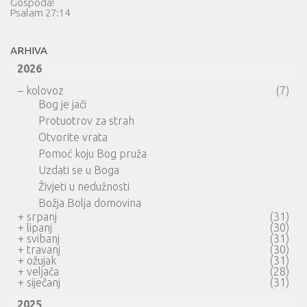
Gospoda!
Psalam 27:14
ARHIVA
2026
–
kolovoz
(7)
Bog je jači
Protuotrov za strah
Otvorite vrata
Pomoć koju Bog pruža
Uzdati se u Boga
Živjeti u nedužnosti
Božja Bolja domovina
+
srpanj
(31)
+
lipanj
(30)
+
svibanj
(31)
+
travanj
(30)
+
ožujak
(31)
+
veljača
(28)
+
siječanj
(31)
2025