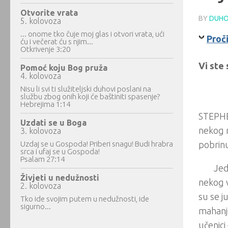
Otvorite vrata
BY
DUHO
5. kolovoza
... onome tko čuje moj glas i otvori vrata, ući
Proč
ću i večerat ću s njim...
Otkrivenje 3:20
Vi ste 
Pomoć koju Bog pruža
4. kolovoza
Nisu li svi ti služiteljski duhovi poslani na
službu zbog onih koji će baštiniti spasenje?
Hebrejima 1:14
STEPHEN
Uzdati se u Boga
nekog r
3. kolovoza
Uzdaj se u Gospoda! Priberi snagu! Budi hrabra
pobrinu
srca i ufaj se u Gospoda!
Psalam 27:14
Jed
Živjeti u nedužnosti
nekog v
2. kolovoza
su se j
Tko ide svojim putem u nedužnosti, ide
sigurno...
mahanje
učenici