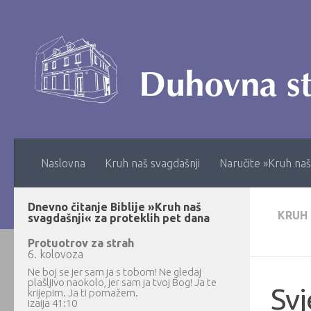
Skip to content
Naslovna
Kruh naš svagdašnji
Naručite »Kruh naš
Dnevno čitanje Biblije »Kruh naš
KRUH
svagdašnji« za proteklih pet dana
Protuotrov za strah
6. kolovoza
Ne boj se jer sam ja s tobom! Ne gledaj
plašljivo naokolo, jer sam ja tvoj Bog! Ja te
Svj
krijepim. Ja ti pomažem.
Izaija 41:10