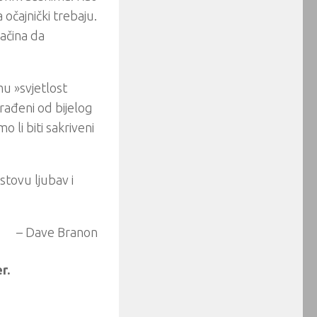
 očajnički trebaju.
načina da
u »svjetlost
 građeni od bijelog
 li biti sakriveni
istovu ljubav i
– Dave Branon
r.