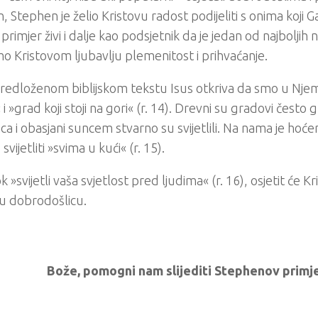
n, Stephen je želio Kristovu radost podijeliti s onima koji Ga
primjer živi i dalje kao podsjetnik da je jedan od najboljih 
imo Kristovom ljubavlju plemenitost i prihvaćanje.
redloženom biblijskom tekstu Isus otkriva da smo u Njem
 i »grad koji stoji na gori« (r. 14). Drevni su gradovi često
a i obasjani suncem stvarno su svijetlili. Na nama je hoćemo
 svijetliti »svima u kući« (r. 15).
ok »svijetli vaša svjetlost pred ljudima« (r. 16), osjetit će Kr
u dobrodošlicu.
Bože, pomogni nam slijediti Stephenov primje