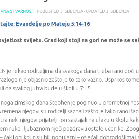
VNA STVARNOST
· PUBLISHED
5. SIJEČNJA
· UPDATED
3. SIJEČNJA
itajte: Evanđelje po Mateju 5:14-16
svjetlost svijetu. Grad koji stoji na gori ne može se sak
 je rekao roditeljima da svakoga dana treba rano doći u 
azloga nije objasnio zašto je to tako važno. Usprkos tome
li da svakog jutra bude u školi u 7:15.
noga zimskog dana Stephen je poginuo u prometnoj nes
remena njegovi su roditelji saznali zašto je tako rano iša
utra neki njegovi prijatelji i on sastajali na ulazu u školu k
m ruke i ljubaznom riječi pozdravili ostale učenike. Zbog
 – čak i oni koji nisu bili popularni – osjećali dobrodošlima 