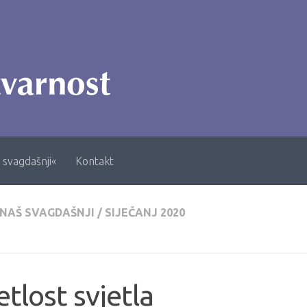
 svagdašnji«
Kontakt
 NAŠ SVAGDAŠNJI
/
SIJEČANJ 2020
etlost svjetla