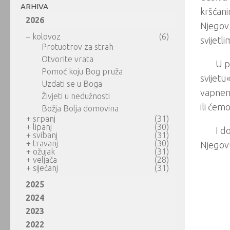
ARHIVA
kršćani
2026
Njegov 
–
kolovoz
(6)
svijetl
Protuotrov za strah
Otvorite vrata
U p
Pomoć koju Bog pruža
svijetu«
Uzdati se u Boga
vapnenc
Živjeti u nedužnosti
ili ćemo
Božja Bolja domovina
+
srpanj
(31)
+
lipanj
(30)
I d
+
svibanj
(31)
+
travanj
(30)
Njegov
+
ožujak
(31)
+
veljača
(28)
+
siječanj
(31)
2025
2024
2023
2022