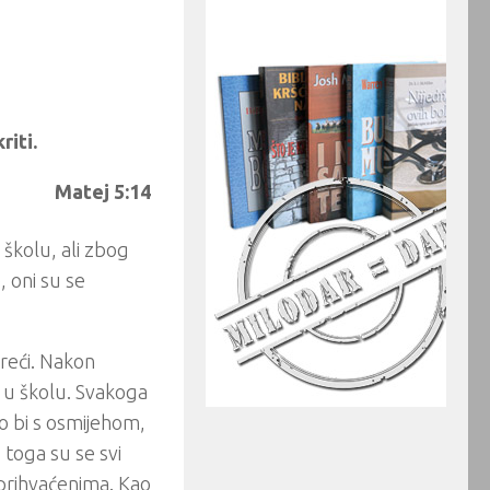
riti.
Matej 5:14
školu, ali zbog
, oni su se
reći. Nakon
o u školu. Svakoga
ako bi s osmijehom,
 toga su se svi
i prihvaćenima. Kao