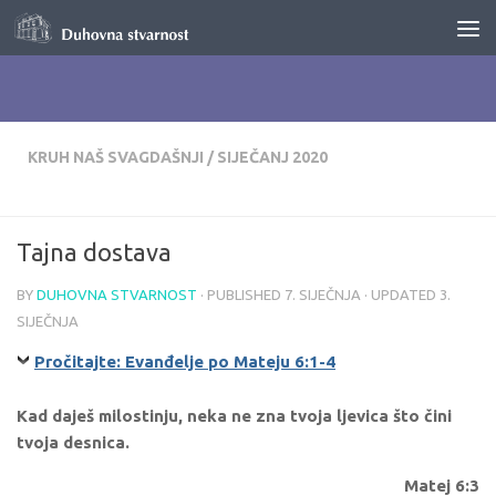
Skip to content
KRUH NAŠ SVAGDAŠNJI
/
SIJEČANJ 2020
Tajna dostava
BY
DUHOVNA STVARNOST
· PUBLISHED
7. SIJEČNJA
· UPDATED
3.
SIJEČNJA
Pročitajte: Evanđelje po Mateju 6:1-4
Kad daješ milostinju, neka ne zna tvoja ljevica što čini
tvoja desnica.
Matej 6:3