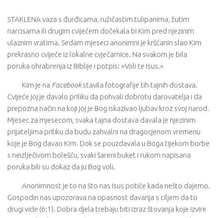
STAKLENA vaza s đurđicama, ružičastim tulipanima, žutim
narcisama ili drugim cvijećem dočekala bi Kim pred njezinim
ulaznim vratima. Sedam mjeseci anonimni je kršćanin slao Kim
prekrasno cvijeće iz lokalne cvjećarnice. Na svakom je bila
poruka ohrabrenja iz Biblije i potpis: »Voli te Isus.«
Kim je na
Facebook
stavila fotografije tih tajnih dostava.
Cvijeće joj je davalo priliku da pohvali dobrotu darovatelja i da
prepozna način na koji joj je Bog iskazivao ljubav kroz svoj narod.
Mjesec za mjesecom, svaka tajna dostava davala je njezinim
prijateljima priliku da budu zahvalni na dragocjenom vremenu
koje je Bog davao Kim. Dok se pouzdavala u Boga tijekom borbe
s neizlječivom bolešću, svaki šareni buket i rukom napisana
poruka bili su dokaz da ju Bog voli.
Anonimnost je to na što nas Isus potiče kada nešto dajemo.
Gospodin nas upozorava na opasnost davanja s ciljem da to
drugi vide (6:1). Dobra djela trebaju biti izraz štovanja koje izvire