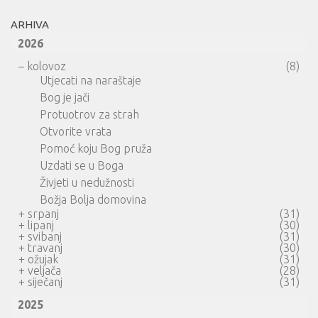
ARHIVA
2026
–
kolovoz
(8)
Utjecati na naraštaje
Bog je jači
Protuotrov za strah
Otvorite vrata
Pomoć koju Bog pruža
Uzdati se u Boga
Živjeti u nedužnosti
Božja Bolja domovina
+
srpanj
(31)
+
lipanj
(30)
+
svibanj
(31)
+
travanj
(30)
+
ožujak
(31)
+
veljača
(28)
+
siječanj
(31)
2025