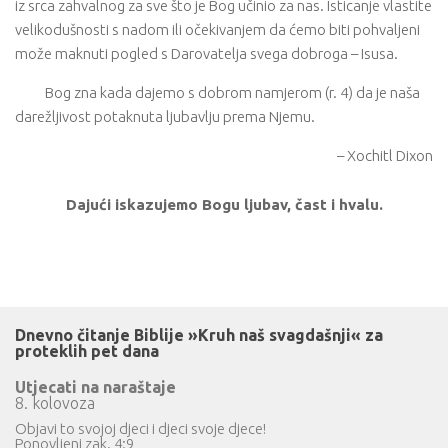
iz srca zahvalnog za sve što je Bog učinio za nas. Isticanje vlastite
velikodušnosti s nadom ili očekivanjem da ćemo biti pohvaljeni
može maknuti pogled s Darovatelja svega dobroga – Isusa.
Bog zna kada dajemo s dobrom namjerom (r. 4) da je naša
darežljivost potaknuta ljubavlju prema Njemu.
– Xochitl Dixon
Dajući iskazujemo Bogu ljubav, čast i hvalu.
Dnevno čitanje Biblije »Kruh naš svagdašnji« za
proteklih pet dana
Utjecati na naraštaje
8. kolovoza
Objavi to svojoj djeci i djeci svoje djece!
Ponovljeni zak. 4:9