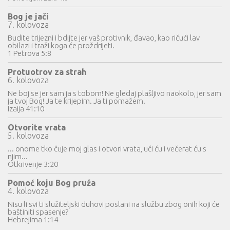
Bog je jači
7. kolovoza
Budite trijezni i bdijte jer vaš protivnik, đavao, kao ričući lav
obilazi i traži koga će proždrijeti.
1 Petrova 5:8
Protuotrov za strah
6. kolovoza
Ne boj se jer sam ja s tobom! Ne gledaj plašljivo naokolo, jer sam
ja tvoj Bog! Ja te krijepim. Ja ti pomažem.
Izaija 41:10
Otvorite vrata
5. kolovoza
... onome tko čuje moj glas i otvori vrata, ući ću i večerat ću s
njim...
Otkrivenje 3:20
Pomoć koju Bog pruža
4. kolovoza
Nisu li svi ti služiteljski duhovi poslani na službu zbog onih koji će
baštiniti spasenje?
Hebrejima 1:14