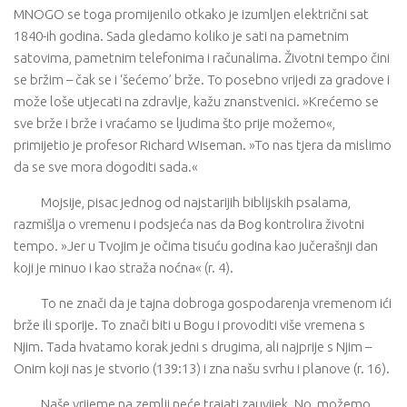
MNOGO se toga promijenilo otkako je izumljen električni sat
1840-ih godina. Sada gledamo koliko je sati na pametnim
satovima, pametnim telefonima i računalima. Životni tempo čini
se bržim – čak se i ‘šećemo’ brže. To posebno vrijedi za gradove i
može loše utjecati na zdravlje, kažu znanstvenici. »Krećemo se
sve brže i brže i vraćamo se ljudima što prije možemo«,
primijetio je profesor Richard Wiseman. »To nas tjera da mislimo
da se sve mora dogoditi sada.«
Mojsije, pisac jednog od najstarijih biblijskih psalama,
razmišlja o vremenu i podsjeća nas da Bog kontrolira životni
tempo. »Jer u Tvojim je očima tisuću godina kao jučerašnji dan
koji je minuo i kao straža noćna« (r. 4).
To ne znači da je tajna dobroga gospodarenja vremenom ići
brže ili sporije. To znači biti u Bogu i provoditi više vremena s
Njim. Tada hvatamo korak jedni s drugima, ali najprije s Njim –
Onim koji nas je stvorio (139:13) i zna našu svrhu i planove (r. 16).
Naše vrijeme na zemlji neće trajati zauvijek. No, možemo