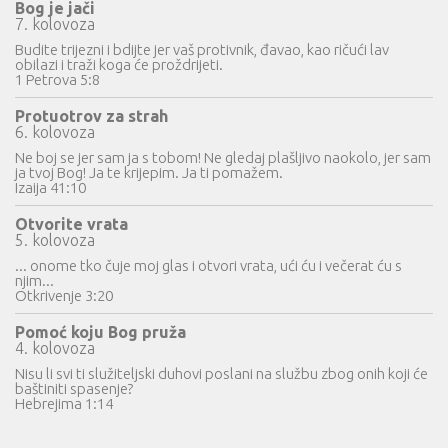
Bog je jači
7. kolovoza
Budite trijezni i bdijte jer vaš protivnik, đavao, kao ričući lav
obilazi i traži koga će proždrijeti.
1 Petrova 5:8
Protuotrov za strah
6. kolovoza
Ne boj se jer sam ja s tobom! Ne gledaj plašljivo naokolo, jer sam
ja tvoj Bog! Ja te krijepim. Ja ti pomažem.
Izaija 41:10
Otvorite vrata
5. kolovoza
... onome tko čuje moj glas i otvori vrata, ući ću i večerat ću s
njim...
Otkrivenje 3:20
Pomoć koju Bog pruža
4. kolovoza
Nisu li svi ti služiteljski duhovi poslani na službu zbog onih koji će
baštiniti spasenje?
Hebrejima 1:14