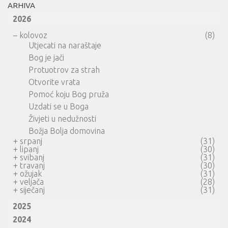
ARHIVA
2026
–
kolovoz
(8)
Utjecati na naraštaje
Bog je jači
Protuotrov za strah
Otvorite vrata
Pomoć koju Bog pruža
Uzdati se u Boga
Živjeti u nedužnosti
Božja Bolja domovina
+
srpanj
(31)
+
lipanj
(30)
+
svibanj
(31)
+
travanj
(30)
+
ožujak
(31)
+
veljača
(28)
+
siječanj
(31)
2025
2024