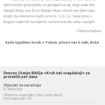
njime mudro gospodariti, ne gledajući na sat, nego svaki dan
darujući Bogu, kao što je Mojsije rekao: »Nauči nas dane naša
brojiti, da steknemo mudro srce« (r. 12, K. S.). Tada ćemo s
Bogom uvijek biti ‘na vrijeme’, nećemo kasniti, sada i zauvijek.
– Patricia Raybon
Kada izgubimo korak s Tobom, privuci nas k sebi, Bože.
Dnevno čitanje Biblije »Kruh naš svagdašnji« za
proteklih pet dana
Utjecati na naraštaje
8. kolovoza
Objavi to svojoj djeci i djeci svoje djece!
Ponovljeni zak. 4:9