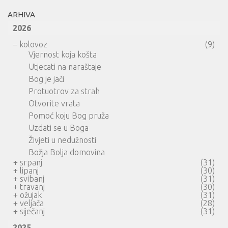
ARHIVA
2026
–
kolovoz
(9)
Vjernost koja košta
Utjecati na naraštaje
Bog je jači
Protuotrov za strah
Otvorite vrata
Pomoć koju Bog pruža
Uzdati se u Boga
Živjeti u nedužnosti
Božja Bolja domovina
+
srpanj
(31)
+
lipanj
(30)
+
svibanj
(31)
+
travanj
(30)
+
ožujak
(31)
+
veljača
(28)
+
siječanj
(31)
2025