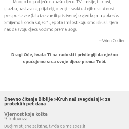
Mnogo toga utječu na našu djecu. TV emisije, filmovi,
glazba, nastavnici, prijatelji, mediji – svaki od njih u sebi nosi
pretpostavke (bilo izravne ili prikrivene) o vjeri koja ih pokreće.
Smijemo li onda šutjeti? Ljepota i milost koju smo iskusili tjera
nas da svoju djecu vodimo prema Bogu.
– Winn Collier
Dragi Oče, hvala Ti na radosti i privilegiji da nježno
upućujemo srca svoje djece prema Tebi.
Dnevno čitanje Biblije »Kruh naš svagdašnji« za
proteklih pet dana
Vjernost koja košta
9. kolovoza
Budi mi stijena zaštitna, tvrđa da me spasiš!