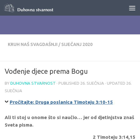
Skip to content
KRUH NAŠ SVAGDAŠNJI
/
SIJEČANJ 2020
Vođenje djece prema Bogu
BY
DUHOVNA STVARNOST
· PUBLISHED
26. SIJEČNJA
· UPDATED
26.
SIJEČNJA
Pročitajte: Druga poslanica Timoteju 3:10-15
Ali ti stoj u onome što si naučio… jer od djetinjstva znaš
Sveta pisma.
2 Timoteju 3:14,15