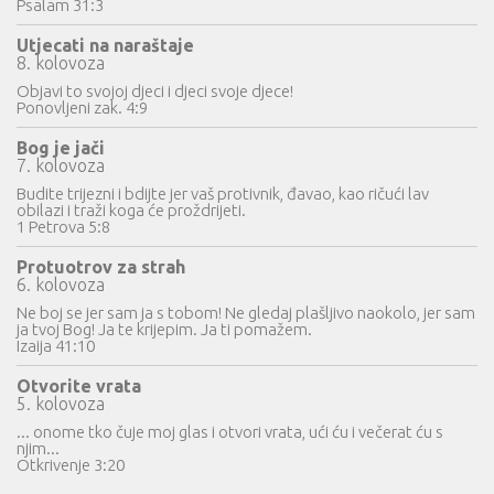
Psalam 31:3
Utjecati na naraštaje
8. kolovoza
Objavi to svojoj djeci i djeci svoje djece!
Ponovljeni zak. 4:9
Bog je jači
7. kolovoza
Budite trijezni i bdijte jer vaš protivnik, đavao, kao ričući lav
obilazi i traži koga će proždrijeti.
1 Petrova 5:8
Protuotrov za strah
6. kolovoza
Ne boj se jer sam ja s tobom! Ne gledaj plašljivo naokolo, jer sam
ja tvoj Bog! Ja te krijepim. Ja ti pomažem.
Izaija 41:10
Otvorite vrata
5. kolovoza
... onome tko čuje moj glas i otvori vrata, ući ću i večerat ću s
njim...
Otkrivenje 3:20