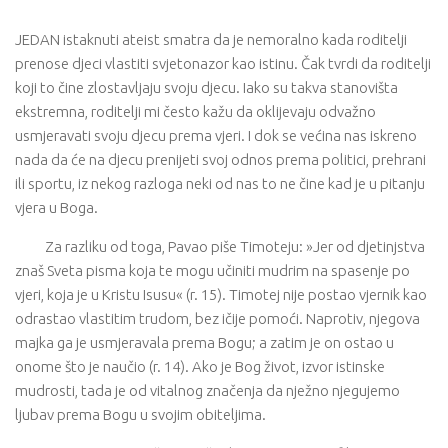
JEDAN istaknuti ateist smatra da je nemoralno kada roditelji
prenose djeci vlastiti svjetonazor kao istinu. Čak tvrdi da roditelji
koji to čine zlostavljaju svoju djecu. Iako su takva stanovišta
ekstremna, roditelji mi često kažu da oklijevaju odvažno
usmjeravati svoju djecu prema vjeri. I dok se većina nas iskreno
nada da će na djecu prenijeti svoj odnos prema politici, prehrani
ili sportu, iz nekog razloga neki od nas to ne čine kad je u pitanju
vjera u Boga.
Za razliku od toga, Pavao piše Timoteju: »Jer od djetinjstva
znaš Sveta pisma koja te mogu učiniti mudrim na spasenje po
vjeri, koja je u Kristu Isusu« (r. 15). Timotej nije postao vjernik kao
odrastao vlastitim trudom, bez ičije pomoći. Naprotiv, njegova
majka ga je usmjeravala prema Bogu; a zatim je on ostao u
onome što je naučio (r. 14). Ako je Bog život, izvor istinske
mudrosti, tada je od vitalnog značenja da nježno njegujemo
ljubav prema Bogu u svojim obiteljima.