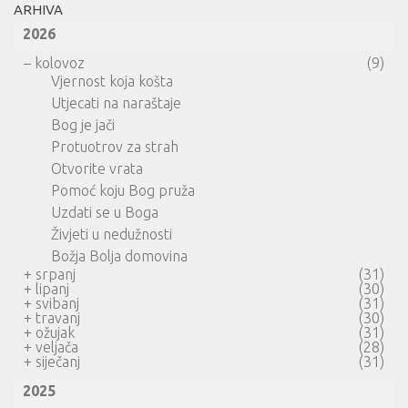
ARHIVA
2026
–
kolovoz
(9)
Vjernost koja košta
Utjecati na naraštaje
Bog je jači
Protuotrov za strah
Otvorite vrata
Pomoć koju Bog pruža
Uzdati se u Boga
Živjeti u nedužnosti
Božja Bolja domovina
+
srpanj
(31)
+
lipanj
(30)
+
svibanj
(31)
+
travanj
(30)
+
ožujak
(31)
+
veljača
(28)
+
siječanj
(31)
2025