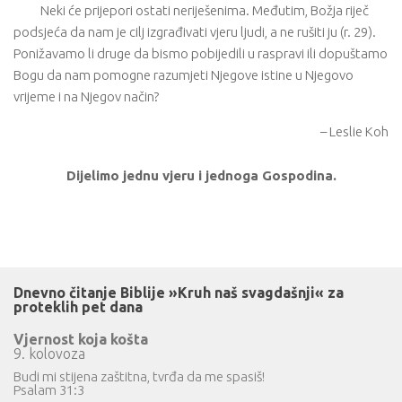
Neki će prijepori ostati neriješenima. Međutim, Božja riječ
podsjeća da nam je cilj izgrađivati ​​vjeru ljudi, a ne rušiti ju (r. 29).
Ponižavamo li druge da bismo pobijedili u raspravi ili dopuštamo
Bogu da nam pomogne razumjeti Njegove istine u Njegovo
vrijeme i na Njegov način?
– Leslie Koh
Dijelimo jednu vjeru i jednoga Gospodina.
Dnevno čitanje Biblije »Kruh naš svagdašnji« za
proteklih pet dana
Vjernost koja košta
9. kolovoza
Budi mi stijena zaštitna, tvrđa da me spasiš!
Psalam 31:3