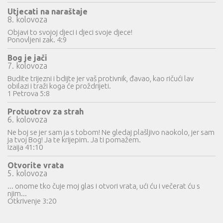
Utjecati na naraštaje
8. kolovoza
Objavi to svojoj djeci i djeci svoje djece!
Ponovljeni zak. 4:9
Bog je jači
7. kolovoza
Budite trijezni i bdijte jer vaš protivnik, đavao, kao ričući lav
obilazi i traži koga će proždrijeti.
1 Petrova 5:8
Protuotrov za strah
6. kolovoza
Ne boj se jer sam ja s tobom! Ne gledaj plašljivo naokolo, jer sam
ja tvoj Bog! Ja te krijepim. Ja ti pomažem.
Izaija 41:10
Otvorite vrata
5. kolovoza
... onome tko čuje moj glas i otvori vrata, ući ću i večerat ću s
njim...
Otkrivenje 3:20