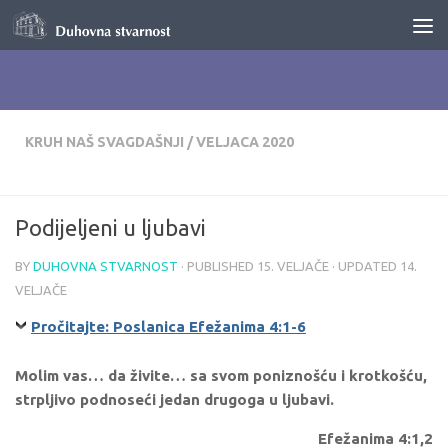
Skip to content
KRUH NAŠ SVAGDAŠNJI
/
VELJACA 2020
Podijeljeni u ljubavi
BY
DUHOVNA STVARNOST
· PUBLISHED
15. VELJAČE
· UPDATED
14.
VELJAČE
Pročitajte: Poslanica Efežanima 4:1-6
Molim vas… da živite… sa svom poniznošću i krotkošću,
strpljivo podnoseći jedan drugoga u ljubavi.
Efežanima 4:1,2