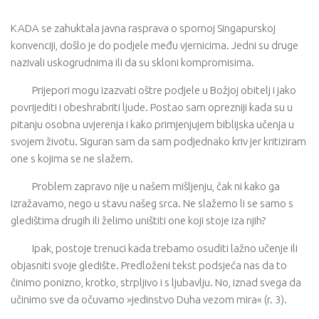
KADA se zahuktala javna rasprava o spornoj Singapurskoj
konvenciji, došlo je do podjele među vjernicima. Jedni su druge
nazivali uskogrudnima ili da su skloni kompromisima.
Prijepori mogu izazvati oštre podjele u Božjoj obitelj i jako
povrijediti i obeshrabriti ljude. Postao sam oprezniji kada su u
pitanju osobna uvjerenja i kako primjenjujem biblijska učenja u
svojem životu. Siguran sam da sam podjednako kriv jer kritiziram
one s kojima se ne slažem.
Problem zapravo nije u našem mišljenju, čak ni kako ga
izražavamo, nego u stavu našeg srca. Ne slažemo li se samo s
gledištima drugih ili želimo uništiti one koji stoje iza njih?
Ipak, postoje trenuci kada trebamo osuditi lažno učenje ili
objasniti svoje gledište. Predloženi tekst podsjeća nas da to
činimo ponizno, krotko, strpljivo i s ljubavlju. No, iznad svega da
učinimo sve da očuvamo »jedinstvo Duha vezom mira« (r. 3).