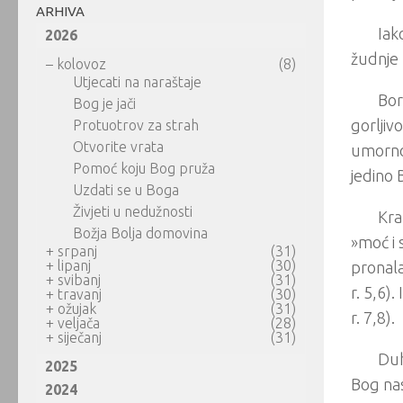
ARHIVA
Iak
2026
žudnje 
–
kolovoz
(8)
Utjecati na naraštaje
Bor
Bog je jači
gorljiv
Protuotrov za strah
Otvorite vrata
umorno
Pomoć koju Bog pruža
jedino 
Uzdati se u Boga
Živjeti u nedužnosti
Kra
Božja Bolja domovina
»moć i s
+
srpanj
(31)
+
lipanj
(30)
pronala
+
svibanj
(31)
r. 5,6).
+
travanj
(30)
+
ožujak
(31)
r. 7,8).
+
veljača
(28)
+
siječanj
(31)
Duh
2025
Bog nas
2024