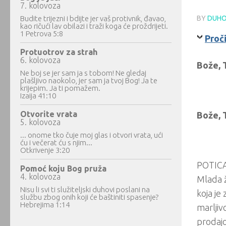
7. kolovoza
Budite trijezni i bdijte jer vaš protivnik, đavao,
BY
DUHO
kao ričući lav obilazi i traži koga će proždrijeti.
1 Petrova 5:8
Proči
Protuotrov za strah
6. kolovoza
Bože, 
Ne boj se jer sam ja s tobom! Ne gledaj
plašljivo naokolo, jer sam ja tvoj Bog! Ja te
krijepim. Ja ti pomažem.
Izaija 41:10
Otvorite vrata
Bože, 
5. kolovoza
... onome tko čuje moj glas i otvori vrata, ući
ću i večerat ću s njim...
Otkrivenje 3:20
POTICAJ
Pomoć koju Bog pruža
4. kolovoza
Mlada ž
Nisu li svi ti služiteljski duhovi poslani na
koja je
službu zbog onih koji će baštiniti spasenje?
Hebrejima 1:14
marljiv
prodajo