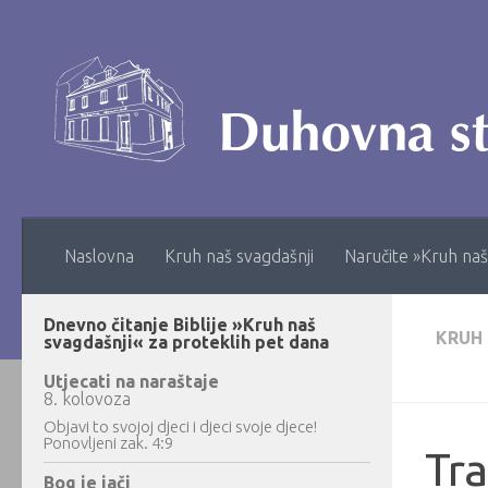
Skip to content
Naslovna
Kruh naš svagdašnji
Naručite »Kruh naš
Dnevno čitanje Biblije »Kruh naš
KRUH
svagdašnji« za proteklih pet dana
Utjecati na naraštaje
8. kolovoza
Objavi to svojoj djeci i djeci svoje djece!
Ponovljeni zak. 4:9
Tra
Bog je jači