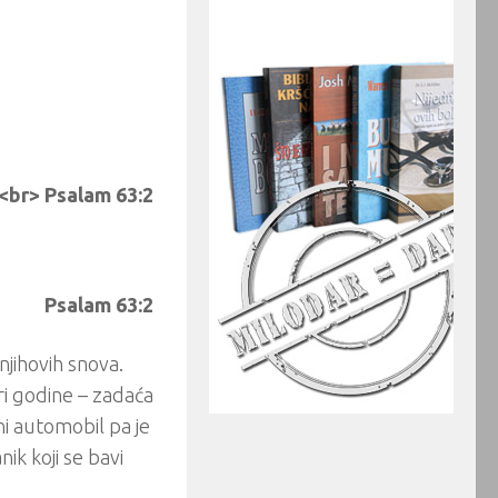
<br> Psalam 63:2
Psalam 63:2
njihovih snova.
i godine – zadaća
ni automobil pa je
ik koji se bavi