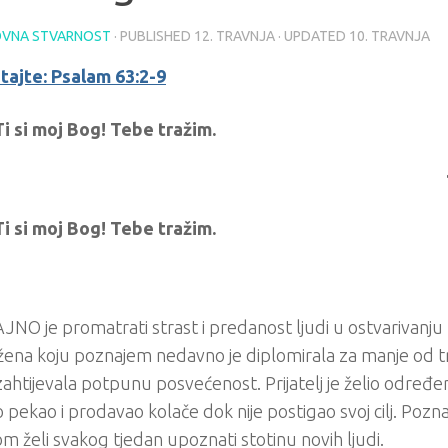
VNA STVARNOST
· PUBLISHED
12. TRAVNJA
· UPDATED
10. TRAVNJA
tajte: Psalam 63:2-9
Ti si moj Bog! Tebe tražim.
Ti si moj Bog! Tebe tražim.
NO je promatrati strast i predanost ljudi u ostvarivanju 
ena koju poznajem nedavno je diplomirala za manje od tr
 zahtijevala potpunu posvećenost. Prijatelj je želio određe
o pekao i prodavao kolače dok nije postigao svoj cilj. Poznan
m želi svakog tjedan upoznati stotinu novih ljudi.