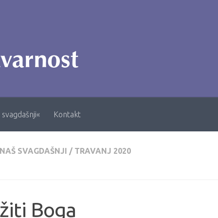
 svagdašnji«
Kontakt
 NAŠ SVAGDAŠNJI
/
TRAVANJ 2020
žiti Boga