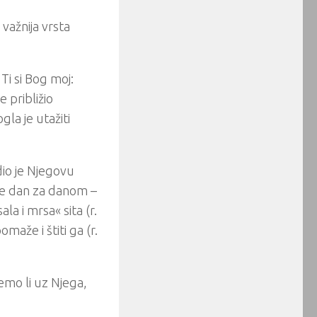
 važnija vrsta
 Ti si Bog moj:
e približio
a je utažiti
dio je Njegovu
Ga je dan za danom –
la i mrsa« sita (r.
omaže i štiti ga (r.
emo li uz Njega,