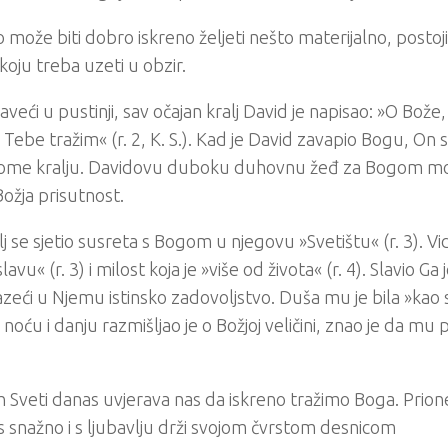
o može biti dobro iskreno željeti nešto materijalno, postoji
koju treba uzeti u obzir.
aveći u pustinji, sav očajan kralj David je napisao: »O Bože,
o Tebe tražim« (r. 2, K. S.). Kad je David zavapio Bogu, On s
me kralju. Davidovu duboku duhovnu žeđ za Bogom mogl
Božja prisutnost.
lj se sjetio susreta s Bogom u njegovu »Svetištu« (r. 3). Vi
lavu« (r. 3) i milost koja je »više od života« (r. 4). Slavio 
zeći u Njemu istinsko zadovoljstvo. Duša mu je bila »kao sa
 I noću i danju razmišljao je o Božjoj veličini, znao je da mu p
 Sveti danas uvjerava nas da iskreno tražimo Boga. Prion
 snažno i s ljubavlju drži svojom čvrstom desnicom