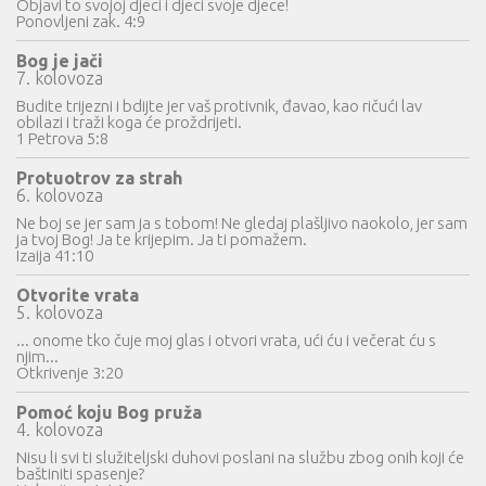
Objavi to svojoj djeci i djeci svoje djece!
Ponovljeni zak. 4:9
Bog je jači
7. kolovoza
Budite trijezni i bdijte jer vaš protivnik, đavao, kao ričući lav
obilazi i traži koga će proždrijeti.
1 Petrova 5:8
Protuotrov za strah
6. kolovoza
Ne boj se jer sam ja s tobom! Ne gledaj plašljivo naokolo, jer sam
ja tvoj Bog! Ja te krijepim. Ja ti pomažem.
Izaija 41:10
Otvorite vrata
5. kolovoza
... onome tko čuje moj glas i otvori vrata, ući ću i večerat ću s
njim...
Otkrivenje 3:20
Pomoć koju Bog pruža
4. kolovoza
Nisu li svi ti služiteljski duhovi poslani na službu zbog onih koji će
baštiniti spasenje?