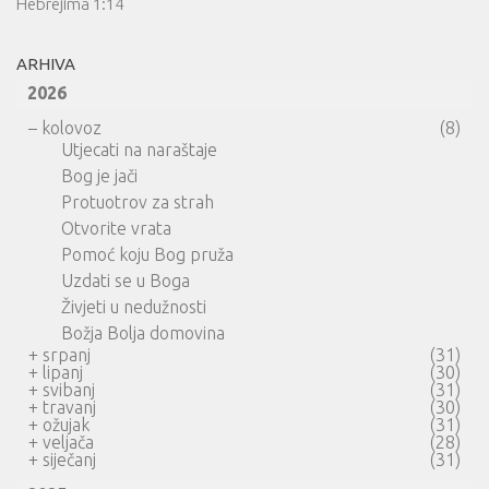
Hebrejima 1:14
ARHIVA
2026
–
kolovoz
(8)
Utjecati na naraštaje
Bog je jači
Protuotrov za strah
Otvorite vrata
Pomoć koju Bog pruža
Uzdati se u Boga
Živjeti u nedužnosti
Božja Bolja domovina
+
srpanj
(31)
+
lipanj
(30)
+
svibanj
(31)
+
travanj
(30)
+
ožujak
(31)
+
veljača
(28)
+
siječanj
(31)