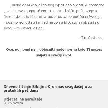
Budući da Mike nije krio svoju vjeru, dobio je priliku spontano
govoriti o svojoj njoj i učinio je to s »krotkošću i poštovanjem,
čiste savjesti« (r. 16). I mi to možemo. Uz pomoć Duha Svetoga,
možemo jednostavnim riječima objasniti to što je najvažnije u
životu – te »stvari« o Bogu.
– Tim Gustafson
Oče, pomogni nam objasniti nadu i svrhu koju Ti možeš
unijeti u svačiji život.
Dnevno čitanje Biblije »Kruh naš svagdašnji« za
proteklih pet dana
Utjecati na naraštaje
8. kolovoza