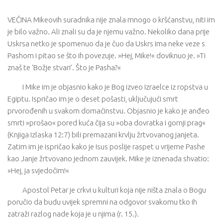
VEĆINA Mikeovih suradnika nije znala mnogo o kršćanstvu, niti im
je bilo važno. Ali znali su da je njemu važno. Nekoliko dana prije
Uskrsa netko je spomenuo da je čuo da Uskrs ima neke veze s
Pashom i pitao se što ih povezuje. »Hej, Mike!« doviknuo je. »Ti
znaš te ‘Božje stvari’. Što je Pasha?«
I Mike im je objasnio kako je Bog izveo Izraelce iz ropstva u
Egiptu. Ispričao im je o deset pošasti, uključujući smrt
prvorođenih u svakom domaćinstvu. Objasnio je kako je anđeo
smrti »prošao« pored kuća čija su »oba dovratka i gornji prag«
(Knjiga Izlaska 12:7) bili premazani krvlju žrtvovanog janjeta.
Zatim im je ispričao kako je Isus poslije raspet u vrijeme Pashe
kao Janje žrtvovano jednom zauvijek. Mike je iznenada shvatio:
»Hej, ja svjedočim!«
Apostol Petar je crkvi u kulturi koja nije ništa znala o Bogu
poručio da budu uvijek spremni na odgovor svakomu tko ih
zatraži razlog nade koja je u njima (r. 15.).