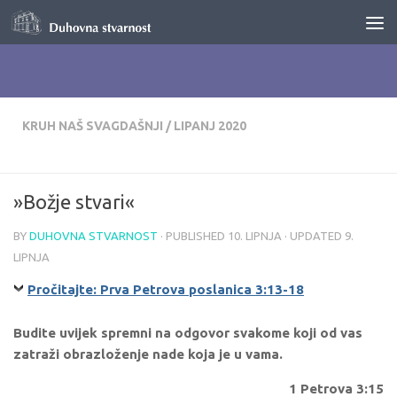
Skip to content
KRUH NAŠ SVAGDAŠNJI
/
LIPANJ 2020
»Božje stvari«
BY
DUHOVNA STVARNOST
· PUBLISHED
10. LIPNJA
· UPDATED
9.
LIPNJA
Pročitajte: Prva Petrova poslanica 3:13-18
Budite uvijek spremni na odgovor svakome koji od vas
zatraži obrazloženje nade koja je u vama.
1 Petrova 3:15