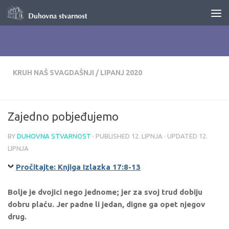
Skip to content
KRUH NAŠ SVAGDAŠNJI
/
LIPANJ 2020
Zajedno pobjeđujemo
BY
DUHOVNA STVARNOST
· PUBLISHED
12. LIPNJA
· UPDATED
12.
LIPNJA
Pročitajte: Knjiga Izlazka 17:8-13
Bolje je dvojici nego jednome; jer za svoj trud dobiju
dobru plaću. Jer padne li jedan, digne ga opet njegov
drug.