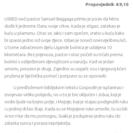
Propovjednik 4:9,10
USRED noći pastor Samuel Baggaga primio je poziv da hitno
dođe k jednome članu svoje crkve. Kada je stigao, zatekao je
kuću u plamenu. Otac se, iako i sam opečen, vratio u kuću kako
bi spasio jedno od svoje djece. Izišao je noseći onesviještenu kći.
U tome zabačenom djelu Ugande bolnica je udaljena 10
kilometara. Bez prijevoza, pastor i otac počeli su trčati prema
bolnici s ozlijeđenom djevojčicom u naručju. Kad se jedan
umorio, preuzeo je drugi. Zajedno su uspjeli; ocu i njegovoj kćeri
pružena je liječnička pomoć i potpuno su se oporavili.
U predloženom biblijskom tekstu Gospodin je isplanirao i
izvojevao veliku pobjedu, no u to je bio uključen i Jošua, koji je
vodio ljude na bojno polje, i Mojsije, koji je stajao podignutih ruku
i u jednoj držao štap. Kada su se Mojsijeve ruke umorile, tu su bili
Aron i Hur da mu pomognu. Svaki je podupirao jednu ruku do
zalaska sunca i poraza neprijatelja.