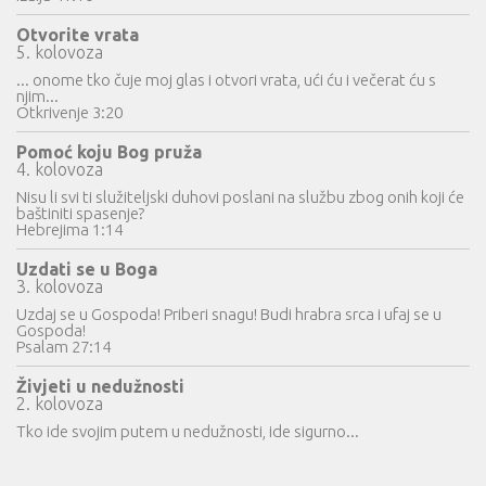
Otvorite vrata
5. kolovoza
... onome tko čuje moj glas i otvori vrata, ući ću i večerat ću s
njim...
Otkrivenje 3:20
Pomoć koju Bog pruža
4. kolovoza
Nisu li svi ti služiteljski duhovi poslani na službu zbog onih koji će
baštiniti spasenje?
Hebrejima 1:14
Uzdati se u Boga
3. kolovoza
Uzdaj se u Gospoda! Priberi snagu! Budi hrabra srca i ufaj se u
Gospoda!
Psalam 27:14
Živjeti u nedužnosti
2. kolovoza
Tko ide svojim putem u nedužnosti, ide sigurno...