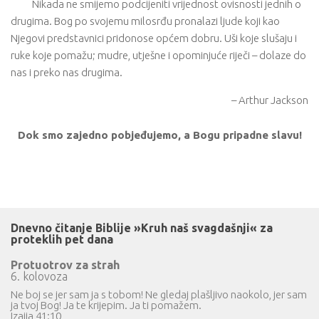
Nikada ne smijemo podcijeniti vrijednost ovisnosti jednih o
drugima. Bog po svojemu milosrđu pronalazi ljude koji kao
Njegovi predstavnici pridonose općem dobru. Uši koje slušaju i
ruke koje pomažu; mudre, utješne i opominjuće riječi – dolaze do
nas i preko nas drugima.
– Arthur Jackson
Dok smo zajedno pobjeđujemo, a Bogu pripadne slavu!
Dnevno čitanje Biblije »Kruh naš svagdašnji« za
proteklih pet dana
Protuotrov za strah
6. kolovoza
Ne boj se jer sam ja s tobom! Ne gledaj plašljivo naokolo, jer sam
ja tvoj Bog! Ja te krijepim. Ja ti pomažem.
Izaija 41:10